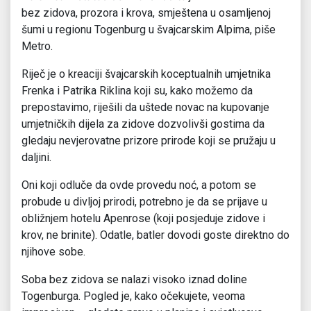
bez zidova, prozora i krova, smještena u osamljenoj
šumi u regionu Togenburg u švajcarskim Alpima, piše
Metro.
Riječ je o kreaciji švajcarskih koceptualnih umjetnika
Frenka i Patrika Riklina koji su, kako možemo da
prepostavimo, riješili da uštede novac na kupovanje
umjetničkih dijela za zidove dozvolivši gostima da
gledaju nevjerovatne prizore prirode koji se pružaju u
daljini.
Oni koji odluče da ovde provedu noć, a potom se
probude u divljoj prirodi, potrebno je da se prijave u
obližnjem hotelu Apenrose (koji posjeduje zidove i
krov, ne brinite). Odatle, batler dovodi goste direktno do
njihove sobe.
Soba bez zidova se nalazi visoko iznad doline
Togenburga. Pogled je, kako očekujete, veoma