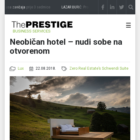
ukusa zavičaja
prije 3 sedmice
LAZAR ĐURIĆ: Promocija potencijal pretvara u destin
☰
BUSINESS SERVICES
Neobičan hotel – nudi sobe na
otvorenom
Lux
22.08.2018.
Zero Real Estate’s Schwendi Suite