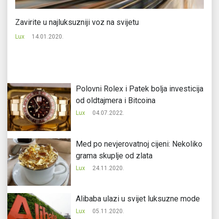
ica
Zavirite u najluksuzniji voz na svijetu
No
st
Lux
14.01.2020.
Lu
Polovni Rolex i Patek bolja investicija
od oldtajmera i Bitcoina
Lux
04.07.2022.
Med po nevjerovatnoj cijeni: Nekoliko
grama skuplje od zlata
Lux
24.11.2020.
Alibaba ulazi u svijet luksuzne mode
Lux
05.11.2020.