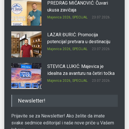
PREDRAG MIĆANOVIĆ: Čuvari
ukusa zavičaja
Majevica 2026
,
SPECIJAL
23.07.2026.
LAZAR ĐURIĆ: Promocija
potencijal pretvara u destinaciju
Majevica 2026
,
SPECIJAL
23.07.2026.
STEVICA LUKIĆ: Majevica je
idealna za avanturu na četiri točka
Majevica 2026
,
SPECIJAL
23.07.2026.
DRAGAN OSTOJIĆ: Moj karakter je
Newsletter!
iskovan na Majevici
Majevica 2026
,
SPECIJAL
23.07.2026.
Prijavite se za Newsletter! Ako želite da imate
svake sedmice editorijal i naše nove priče u Vašem