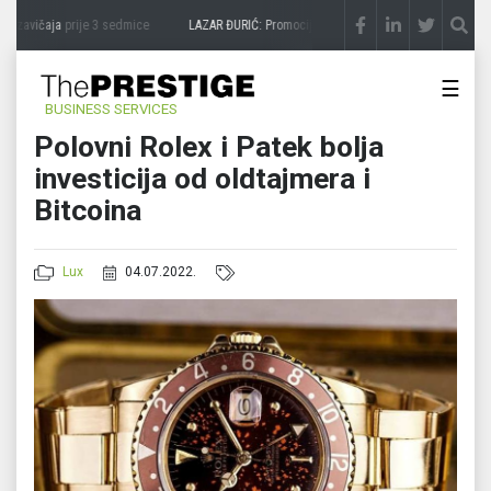
 zavičaja
prije 3 sedmice
LAZAR ĐURIĆ: Promocija potencijal pretvara u destinaciju
p
☰
BUSINESS SERVICES
Polovni Rolex i Patek bolja
investicija od oldtajmera i
Bitcoina
Lux
04.07.2022.