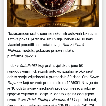
Nezapamćen rast cijena najtraženijih polovnih luksuznih
satova pokazuje znake smirivanja, nakon što su neki
vlasnici ponudili na prodaju svoje
Rolex
i
Patek
Philippe
modele, pokazao je novi indeks
platforme
Subdial
.
Indeks
Subdial50
, koji prati svjetske cijene 50
najprodavanijih luksuznih satova, izgubio je oko šest
odsto svoje vrijednosti u prethodnih 30 dana. Crni
Rolex
Daytona
, koji se vodi pod oznakom 116500LN, izgubio
je 10 odsto svoje vrijednosti prošlog mjeseca, iako je
njegova vrijednost i dalje 19 odsto viša na godišnjem
nivou. Plavi
Patek Philippe Nautilus 5711
sportski sat,
čija je maloprodajna cijena oko 119.000 funti (145.230