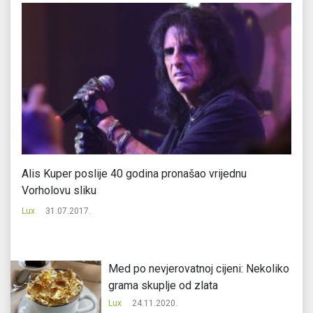
Alis Kuper poslije 40 godina pronašao vrijednu
Al
Vorholovu sliku
Lu
Lux
31.07.2017.
Med po nevjerovatnoj cijeni: Nekoliko
grama skuplje od zlata
Lux
24.11.2020.