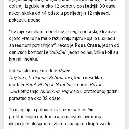
dolara), izgubio je oko 12 odsto u posljednjih 30 dana
nakon skoka od 44 odsto u posljednjih 12 mjeseci,
pokazuju podaci.
“Tražnja za nekim modelima je naglo porasla, ali su se
cijene vratile na malo razumniju mjeru koja je u skladu
sa realnom potražnjom”, rekao je
Ross Crane
, jedan od
osnivača kompanije
Subdial
i jedan od naučnika koji su
kreirali indeks.
Indeks uključuje modele
Rolex
Daytona
,
Datejust
i
Submariner
, kao i nekoliko
modela
Patek Philippe Nautilus
i model
Royal
Oak
kompanije
Audemars Piguet
je u prethodnoj godini
porastao za oko 32 odsto.
To ulaganje u polovne luksuzne satove čini
profitabilnijim od drugih alternativnih investicija,
uključujući oldtajmere, zlato i zasigurno kriptovalute,