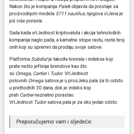
Nakon što je kompanija
Patek
objavila da prestaje sa
proizvodnjom modela
5711 nautilus
, njegova cIJena je
još više porasla.
Sada kada vrIJednost kriptovaluta i akcija tehnoloških
kompanija naglo pada, a kamatne stope rastu, raste broj
onih koji su spremni da prodaju svoje satove.
Platforma
Subdial
je takođe kreirala i indekse koji
prate nešto jeftinije brendove kao što
su
Omega
,
Cartier
i
Tudor
. VrIJednost
polovnih
Omega
satova je u prosJeku pala za tri odsto
u prethodnih 30 dana, dok je indeks koji
prati
Cartier
neznatno porastao.
VrIJednost
Tudor
satova pala je za oko jedan odsto.
Preporučujemo vam i sljedeće: