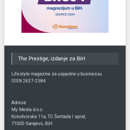
The Prestige, izdanje za BiH
Lifestyle magazine za uspješne u businessu
ISSN 2637-2584
Adresa:
My Media d.o.o.
Kolodvorska 11a, TC Šentada I sprat,
71000 Sarajevo, BiH