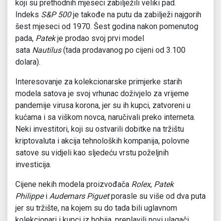
koji su prethodnih mjeseci zabilježili veliki pad.
Indeks
S&P 500
je takođe na putu da zabilježi najgorih
šest mjeseci od 1970. Šest godina nakon pomenutog
pada,
Patek
je prodao svoj prvi model
sata
Nautilus
(tada prodavanog po cijeni od 3.100
dolara).
Interesovanje za kolekcionarske primjerke starih
modela satova je svoj vrhunac doživjelo za vrijeme
pandemije virusa korona, jer su ih kupci, zatvoreni u
kućama i sa viškom novca, naručivali preko interneta.
Neki investitori, koji su ostvarili dobitke na tržištu
kriptovaluta i akcija tehnoloških kompanija, polovne
satove su vidjeli kao sljedeću vrstu poželjnih
investicija.
Cijene nekih modela proizvođača
Rolex
,
Patek
Philippe
i
Audemars Piguet
porasle su više od dva puta
jer su tržište, na kojem su do tada bili uglavnom
kolekcionari i kupci iz hobija, preplavili novi ulagači.