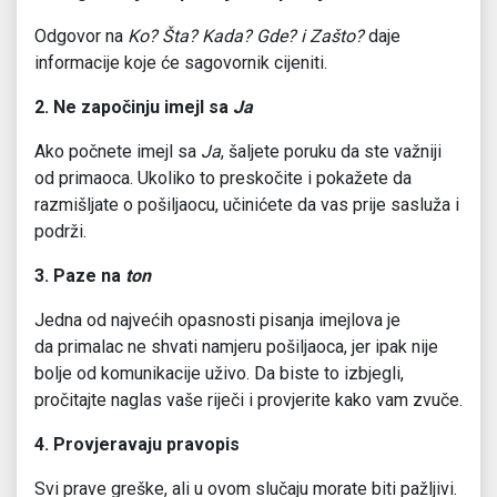
Odgovor na
Ko? Šta? Kada? Gde? i Zašto?
daje
informacije koje će sagovornik cijeniti.
2. Ne započinju imejl sa
Ja
Ako počnete imejl sa
Ja
, šaljete poruku da ste važniji
od primaoca. Ukoliko to preskočite i pokažete da
razmišljate o pošiljaocu, učinićete da vas prije sasluža i
podrži.
3. Paze na
ton
Jedna od najvećih opasnosti pisanja imejlova je
da primalac ne shvati namjeru pošiljaoca, jer ipak nije
bolje od komunikacije uživo. Da biste to izbjegli,
pročitajte naglas vaše riječi i provjerite kako vam zvuče.
4. Provjeravaju pravopis
Svi prave greške, ali u ovom slučaju morate biti pažljivi.