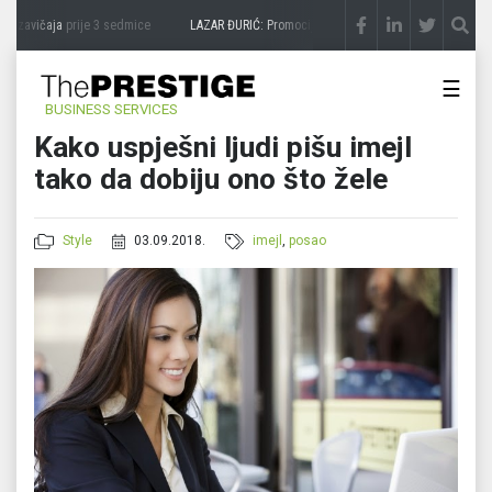
 zavičaja
prije 3 sedmice
LAZAR ĐURIĆ: Promocija potencijal pretvara u destinaciju
☰
BUSINESS SERVICES
Kako uspješni ljudi pišu imejl
tako da dobiju ono što žele
Style
03.09.2018.
imejl
,
posao