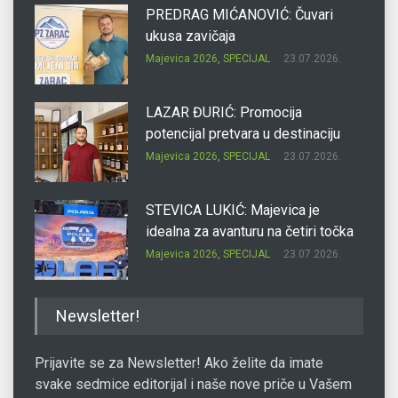
PREDRAG MIĆANOVIĆ: Čuvari
ukusa zavičaja
Majevica 2026
,
SPECIJAL
23.07.2026.
LAZAR ĐURIĆ: Promocija
potencijal pretvara u destinaciju
Majevica 2026
,
SPECIJAL
23.07.2026.
STEVICA LUKIĆ: Majevica je
idealna za avanturu na četiri točka
Majevica 2026
,
SPECIJAL
23.07.2026.
DRAGAN OSTOJIĆ: Moj karakter je
Newsletter!
iskovan na Majevici
Majevica 2026
,
SPECIJAL
23.07.2026.
Prijavite se za Newsletter! Ako želite da imate
svake sedmice editorijal i naše nove priče u Vašem