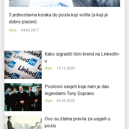
3 jednostavna koraka do posla koji volite (a koji je
Pe
dobro plaćen)
St
Style
04.09.2017.
Kako izgraditi lični brend na LinkedIn-
u
Style
15.12.2020.
Poslovni savjeti koje nam je dao
legendarni Tony Soprano
Style
03.09.2020.
Ovo su zlatna pravila za uspjeh u
poslu