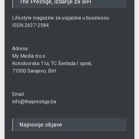
The Prestige, izdanje za BiH
Lifestyle magazine za uspješne u businessu
ISSN 2637-2584
Adresa:
My Media d.o.o.
Kolodvorska 11a, TC Šentada I sprat,
71000 Sarajevo, BiH
Email:
info@theprestige.ba
Najnovije objave