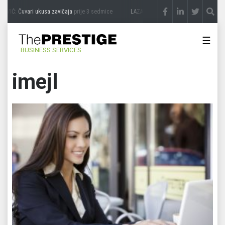
VIĆ: Čuvari ukusa zavičaja
prije 3 sedmice
LAZAR ĐURIĆ: Promocija potencijal pret
☰
BUSINESS SERVICES
imejl