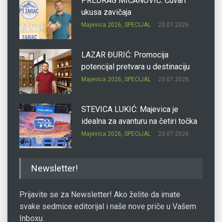
PREDRAG MIĆANOVIĆ: Čuvari
ukusa zavičaja
Majevica 2026
,
SPECIJAL
23.07.2026.
LAZAR ĐURIĆ: Promocija
potencijal pretvara u destinaciju
Majevica 2026
,
SPECIJAL
23.07.2026.
STEVICA LUKIĆ: Majevica je
idealna za avanturu na četiri točka
Majevica 2026
,
SPECIJAL
23.07.2026.
DRAGAN OSTOJIĆ: Moj karakter je
Newsletter!
iskovan na Majevici
Majevica 2026
,
SPECIJAL
23.07.2026.
Prijavite se za Newsletter! Ako želite da imate
svake sedmice editorijal i naše nove priče u Vašem
Inboxu.
SLAĐANA ZGONJANIN: Industrija