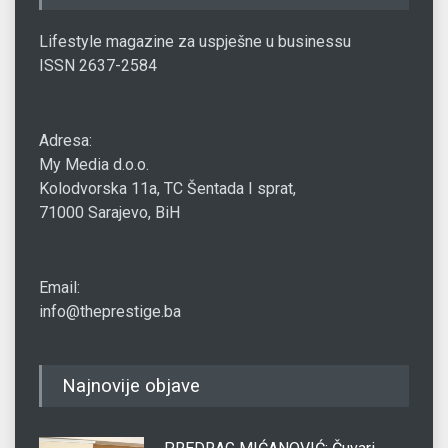
Lifestyle magazine za uspješne u businessu
ISSN 2637-2584
Adresa:
My Media d.o.o.
Kolodvorska 11a, TC Šentada I sprat,
71000 Sarajevo, BiH
Email:
info@theprestige.ba
Najnovije objave