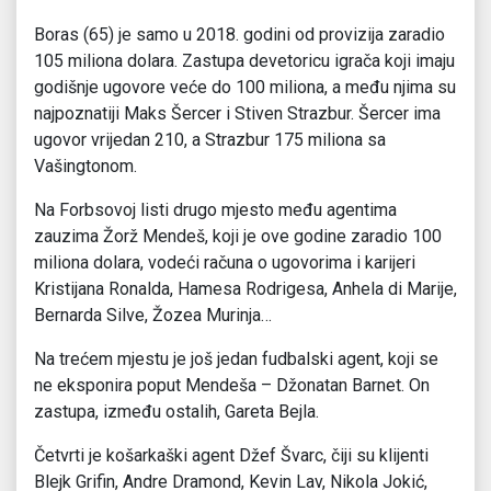
Boras (65) je samo u 2018. godini od provizija zaradio
105 miliona dolara. Zastupa devetoricu igrača koji imaju
godišnje ugovore veće do 100 miliona, a među njima su
najpoznatiji Maks Šercer i Stiven Strazbur. Šercer ima
ugovor vrijedan 210, a Strazbur 175 miliona sa
Vašingtonom.
Na Forbsovoj listi drugo mjesto među agentima
zauzima Žorž Mendeš, koji je ove godine zaradio 100
miliona dolara, vodeći računa o ugovorima i karijeri
Kristijana Ronalda, Hamesa Rodrigesa, Anhela di Marije,
Bernarda Silve, Žozea Murinja…
Na trećem mjestu je još jedan fudbalski agent, koji se
ne eksponira poput Mendeša – Džonatan Barnet. On
zastupa, između ostalih, Gareta Bejla.
Četvrti je košarkaški agent Džef Švarc, čiji su klijenti
Blejk Grifin, Andre Dramond, Kevin Lav, Nikola Jokić,