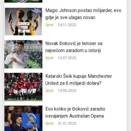
Magic Johnson postao milijarder, evo
gdje je sve ulagao novac
Sport
24.11.2023.
Novak Đoković je teniser sa
najvećom zaradom u istoriji
Sport
13.07.2023.
Katarski Šeik kupuje Manchester
United za 6 milijardi dolara?
Sport
19.06.2023.
Evo koliko je Đoković zaradio
osvajanjem Australian Opena
Sport
31.01.2023.