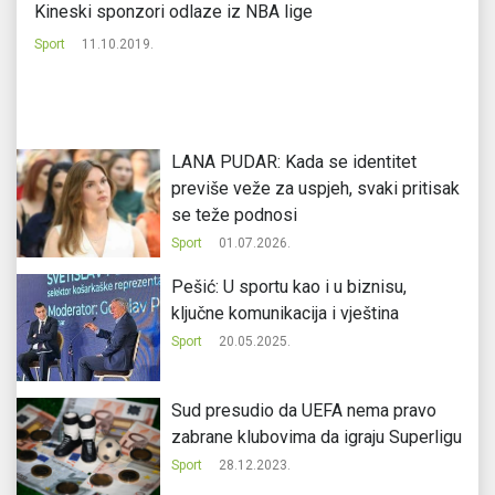
 i
Kineski sponzori odlaze iz NBA lige
Ob
Sport
11.10.2019.
Sp
LANA PUDAR: Kada se identitet
previše veže za uspjeh, svaki pritisak
se teže podnosi
Sport
01.07.2026.
Pešić: U sportu kao i u biznisu,
ključne komunikacija i vještina
Sport
20.05.2025.
Sud presudio da UEFA nema pravo
zabrane klubovima da igraju Superligu
Sport
28.12.2023.