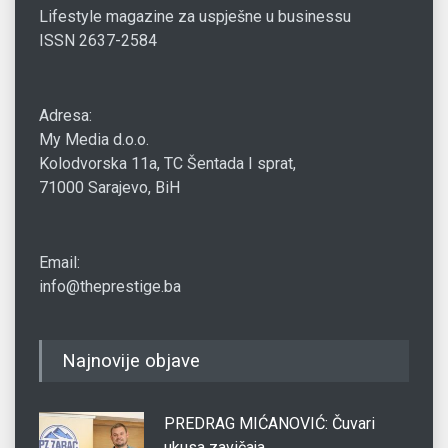
Lifestyle magazine za uspješne u businessu
ISSN 2637-2584
Adresa:
My Media d.o.o.
Kolodvorska 11a, TC Šentada I sprat,
71000 Sarajevo, BiH
Email:
info@theprestige.ba
Najnovije objave
PREDRAG MIĆANOVIĆ: Čuvari
ukusa zavičaja