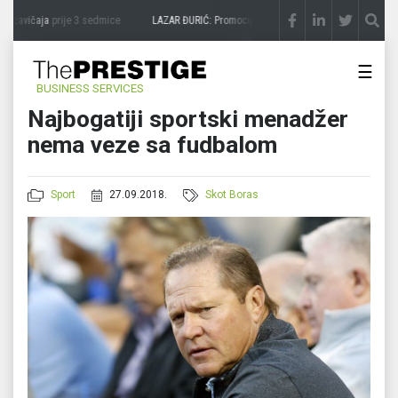
 zavičaja
prije 3 sedmice
LAZAR ĐURIĆ: Promocija potencijal pretvara u destinaciju
☰
BUSINESS SERVICES
Najbogatiji sportski menadžer
nema veze sa fudbalom
Sport
27.09.2018.
Skot Boras