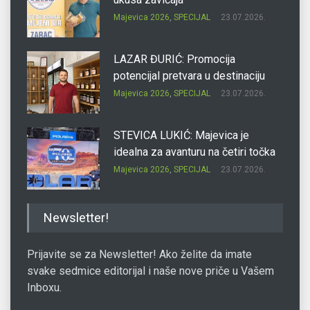
Majevica 2026
,
SPECIJAL
23.07.2026.
LAZAR ĐURIĆ: Promocija
potencijal pretvara u destinaciju
Majevica 2026
,
SPECIJAL
23.07.2026.
STEVICA LUKIĆ: Majevica je
idealna za avanturu na četiri točka
Majevica 2026
,
SPECIJAL
23.07.2026.
DRAGAN OSTOJIĆ: Moj karakter je
Newsletter!
iskovan na Majevici
Majevica 2026
,
SPECIJAL
23.07.2026.
Prijavite se za Newsletter! Ako želite da imate
svake sedmice editorijal i naše nove priče u Vašem
Inboxu.
SLAĐANA ZGONJANIN: Industrija
sa licem zajednice