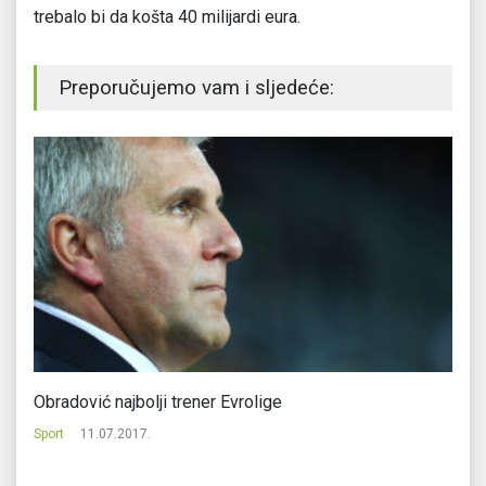
trebalo bi da košta 40 milijardi eura.
Preporučujemo vam i sljedeće:
Obradović najbolji trener Evrolige
Vl
Sport
11.07.2017.
Sp