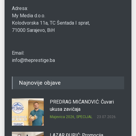
Adresa:
My Media d.o.o.
Kolodvorska 11a, TC Šentada I sprat,
71000 Sarajevo, BiH
Email:
info@theprestige.ba
Najnovije objave
PREDRAG MIĆANOVIĆ: Čuvari
ukusa zavičaja
Majevica 2026
,
SPECIJAL
23.07.2026.
LAZAR ĐURIĆ: Promocija