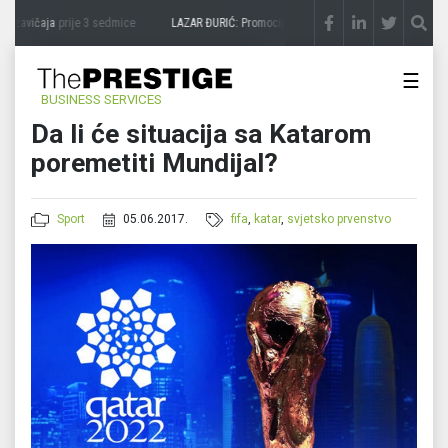
 zavičaja
prije 3 sedmice
LAZAR ĐURIĆ: Promocija potencijal pretvara u destinaciju
p
☰
BUSINESS SERVICES
Da li će situacija sa Katarom
poremetiti Mundijal?
Sport
05.06.2017.
fifa
,
katar
,
svjetsko prvenstvo