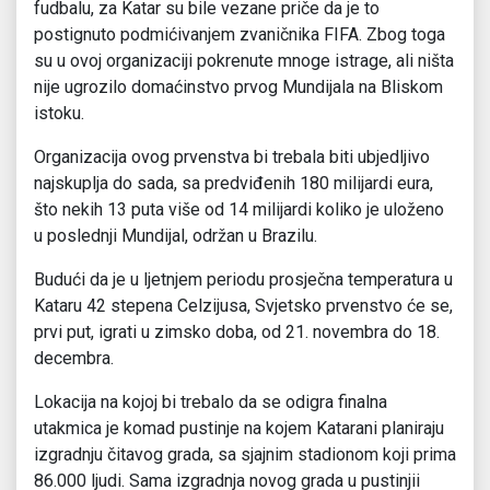
fudbalu, za Katar su bile vezane priče da je to
postignuto podmićivanjem zvaničnika FIFA. Zbog toga
su u ovoj organizaciji pokrenute mnoge istrage, ali ništa
nije ugrozilo domaćinstvo prvog Mundijala na Bliskom
istoku.
Organizacija ovog prvenstva bi trebala biti ubjedljivo
najskuplja do sada, sa predviđenih 180 milijardi eura,
što nekih 13 puta više od 14 milijardi koliko je uloženo
u poslednji Mundijal, održan u Brazilu.
Budući da je u ljetnjem periodu prosječna temperatura u
Kataru 42 stepena Celzijusa, Svjetsko prvenstvo će se,
prvi put, igrati u zimsko doba, od 21. novembra do 18.
decembra.
Lokacija na kojoj bi trebalo da se odigra finalna
utakmica je komad pustinje na kojem Katarani planiraju
izgradnju čitavog grada, sa sjajnim stadionom koji prima
86.000 ljudi. Sama izgradnja novog grada u pustinjii