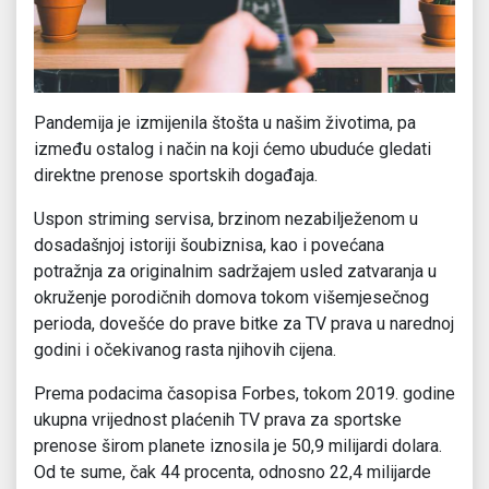
Pandemija je izmijenila štošta u našim životima, pa
između ostalog i način na koji ćemo ubuduće gledati
direktne prenose sportskih događaja.
Uspon striming servisa, brzinom nezabilježenom u
dosadašnjoj istoriji šoubiznisa, kao i povećana
potražnja za originalnim sadržajem usled zatvaranja u
okruženje porodičnih domova tokom višemjesečnog
perioda, dovešće do prave bitke za TV prava u narednoj
godini i očekivanog rasta njihovih cijena.
Prema podacima časopisa Forbes, tokom 2019. godine
ukupna vrijednost plaćenih TV prava za sportske
prenose širom planete iznosila je 50,9 milijardi dolara.
Od te sume, čak 44 procenta, odnosno 22,4 milijarde