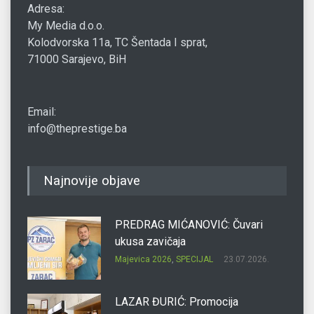
Adresa:
My Media d.o.o.
Kolodvorska 11a, TC Šentada I sprat,
71000 Sarajevo, BiH
Email:
info@theprestige.ba
Najnovije objave
PREDRAG MIĆANOVIĆ: Čuvari
ukusa zavičaja
Majevica 2026
,
SPECIJAL
23.07.2026.
LAZAR ĐURIĆ: Promocija