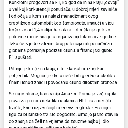
Konkretni pregovori sa F1, ko god da ih na kraju „osvoji“
u velikoj konkurenciji ponuđača, u dobroj mjeri zavisiće
i od očaja u kom se nalazi menadžment ovog
prestižnog automobilskog šampionata, imajući u vidu
troškove od 1,4 milijarde dolara i otpuštanje gotovo
polovine radne snage u organizaciji tokom ove godine.
Tako će s jedne strane, broj potencijalnih ponuđača i
globalna potražnja podizati cijenu, a finansijski gubici
F1 spuštati.
Pitanje je ko će na kraju, u toj klackalici, izaći kao
pobjednik. Moguće je da to neće biti gledaoci, ukoliko
finalni ishod znači i povećanje cijene direktnih prenosa.
S druge strane, kompanija Amazon Prime je već kupila
prava za prenos nekoliko utakmica NFL za američko
tržište, kao i najzvučnijih mečeva engleske Premijer
lige za britansko tržište dogodine, čime je jasno stavila
do znanja da želi na vrjieme da zauzme najbolji dio