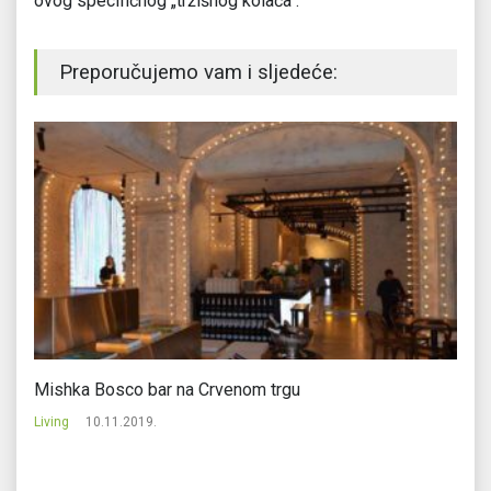
ovog specifičnog „tržišnog kolača“.
Preporučujemo vam i sljedeće:
Mishka Bosco bar na Crvenom trgu
I 
Living
10.11.2019.
Li