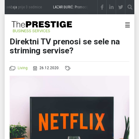
 zavičaja
prije 3 sedmice
LAZAR ĐURIĆ: Promocija potencijal pretvara u destinaciju
p
☰
BUSINESS SERVICES
Direktni TV prenosi se sele na
striming servise?
Living
26.12.2020.