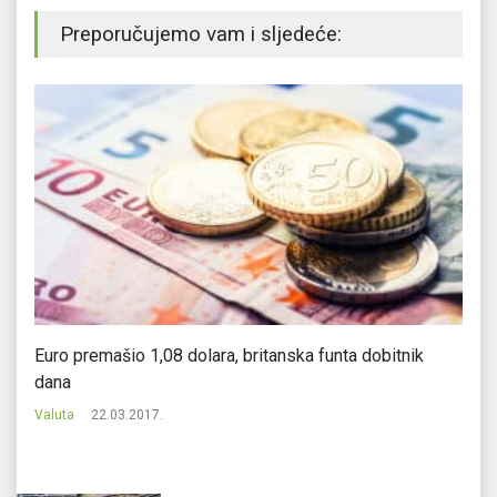
Preporučujemo vam i sljedeće:
Euro premašio 1,08 dolara, britanska funta dobitnik
It
dana
Va
Valuta
22.03.2017.