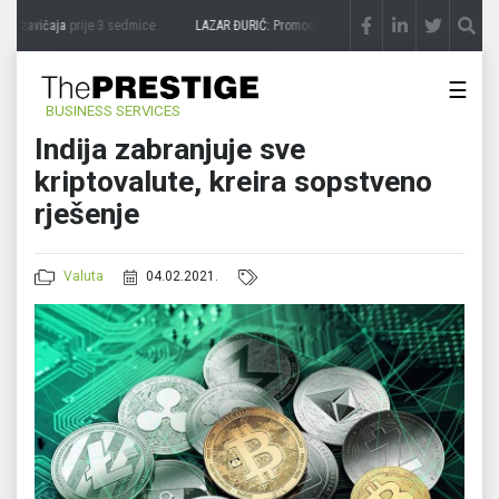
a zavičaja
prije 3 sedmice
LAZAR ĐURIĆ: Promocija potencijal pretvara u destinaciju
☰
BUSINESS SERVICES
Indija zabranjuje sve
kriptovalute, kreira sopstveno
rješenje
Valuta
04.02.2021.