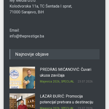
My Media d.o.o.
Kolodvorska 11a, TC Šentada I sprat,
71000 Sarajevo, BiH
Email:
info@theprestige.ba
Najnovije objave
PREDRAG MIĆANOVIĆ: Čuvari
ukusa zavičaja
Majevica 2026
,
SPECIJAL
23.07.2026.
LAZAR ĐURIĆ: Promocija
potencijal pretvara u destinaciju
Majevica 2026
,
SPECIJAL
23.07.2026.