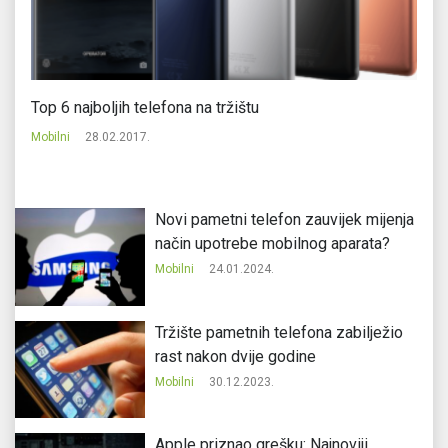
je
Top 6 najboljih telefona na tržištu
H
Mobilni
28.02.2017.
Mo
Novi pametni telefon zauvijek mijenja
način upotrebe mobilnog aparata?
Mobilni
24.01.2024.
Tržište pametnih telefona zabilježio
rast nakon dvije godine
Mobilni
30.12.2023.
Apple priznao grešku: Najnoviji