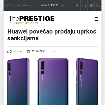
 zavičaja
prije 2 sedmice
LAZAR ĐURIĆ: Promocija potencijal pretvara u destinaciju
☰
BUSINESS SERVICES
Huawei povećao prodaju uprkos
sankcijama
Mobilni
01.04.2021.