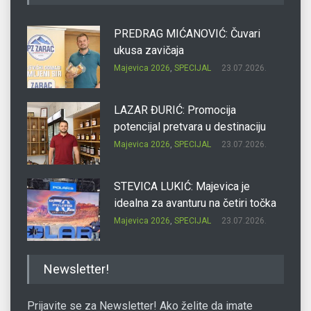
PREDRAG MIĆANOVIĆ: Čuvari
ukusa zavičaja
Majevica 2026
,
SPECIJAL
23.07.2026.
LAZAR ĐURIĆ: Promocija
potencijal pretvara u destinaciju
Majevica 2026
,
SPECIJAL
23.07.2026.
STEVICA LUKIĆ: Majevica je
idealna za avanturu na četiri točka
Majevica 2026
,
SPECIJAL
23.07.2026.
DRAGAN OSTOJIĆ: Moj karakter je
Newsletter!
iskovan na Majevici
Majevica 2026
,
SPECIJAL
23.07.2026.
Prijavite se za Newsletter! Ako želite da imate