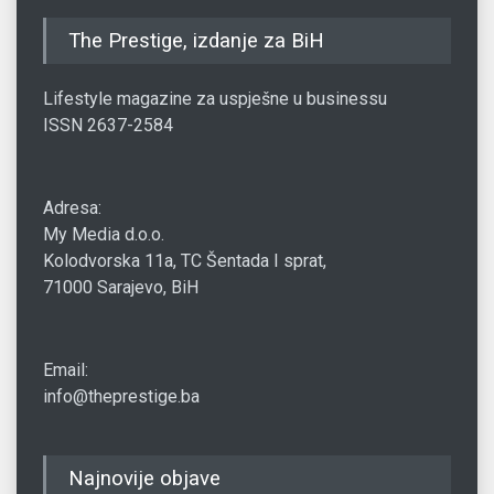
The Prestige, izdanje za BiH
Lifestyle magazine za uspješne u businessu
ISSN 2637-2584
Adresa:
My Media d.o.o.
Kolodvorska 11a, TC Šentada I sprat,
71000 Sarajevo, BiH
Email:
info@theprestige.ba
Najnovije objave