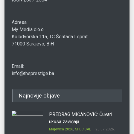
Adresa:
My Media d.o.o.
Kolodvorska 11a, TC Šentada I sprat,
71000 Sarajevo, BiH
Email:
info@theprestige.ba
Najnovije objave
PREDRAG MIĆANOVIĆ: Čuvari
ukusa zavičaja
Majevica 2026
,
SPECIJAL
23.07.2026.