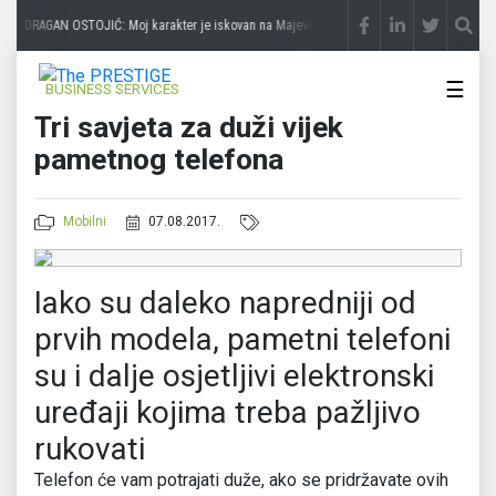
DRAGAN OSTOJIĆ: Moj karakter je iskovan na Majevici
prije 3 sedmice
SLAĐANA 
☰
BUSINESS SERVICES
Tri savjeta za duži vijek
pametnog telefona
Mobilni
07.08.2017.
Iako su daleko napredniji od
prvih modela, pametni telefoni
su i dalje osjetljivi elektronski
uređaji kojima treba pažljivo
rukovati
Telefon će vam potrajati duže, ako se pridržavate ovih