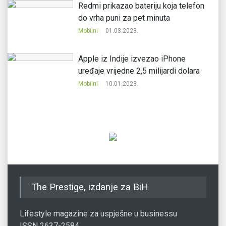
Redmi prikazao bateriju koja telefon
do vrha puni za pet minuta
Mobilni
01.03.2023.
Apple iz Indije izvezao iPhone
uređaje vrijedne 2,5 milijardi dolara
Mobilni
10.01.2023.
The Prestige, izdanje za BiH
Lifestyle magazine za uspješne u businessu
ISSN 2637-2584