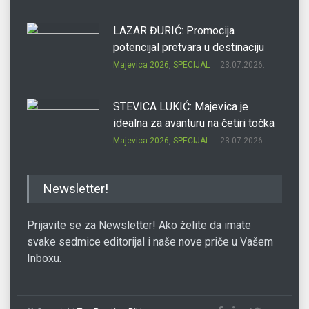
LAZAR ĐURIĆ: Promocija
potencijal pretvara u destinaciju
Majevica 2026
,
SPECIJAL
23.07.2026.
STEVICA LUKIĆ: Majevica je
idealna za avanturu na četiri točka
Majevica 2026
,
SPECIJAL
23.07.2026.
DRAGAN OSTOJIĆ: Moj karakter je
Newsletter!
iskovan na Majevici
Majevica 2026
,
SPECIJAL
23.07.2026.
Prijavite se za Newsletter! Ako želite da imate
svake sedmice editorijal i naše nove priče u Vašem
Inboxu.
SLAĐANA ZGONJANIN: Industrija
sa licem zajednice
Majevica 2026
,
SPECIJAL
23.07.2026.