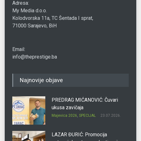
Adresa:
My Media d.o.o.
Kolodvorska 11a, TC Šentada I sprat,
71000 Sarajevo, BiH
Email:
info@theprestige.ba
Najnovije objave
PREDRAG MIĆANOVIĆ: Čuvari
ukusa zavičaja
Majevica 2026
,
SPECIJAL
23.07.2026.
LAZAR ĐURIĆ: Promocija