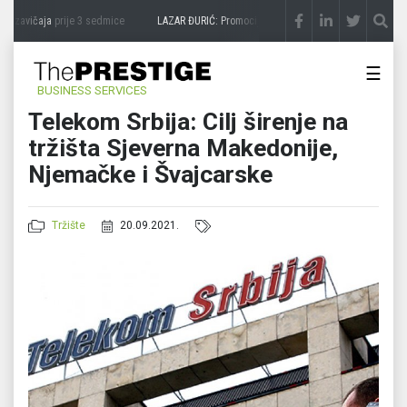
a zavičaja
prije 3 sedmice
LAZAR ĐURIĆ: Promocija potencijal pretvara u destinaciju
☰
BUSINESS SERVICES
Telekom Srbija: Cilj širenje na
tržišta Sjeverna Makedonije,
Njemačke i Švajcarske
Tržište
20.09.2021.