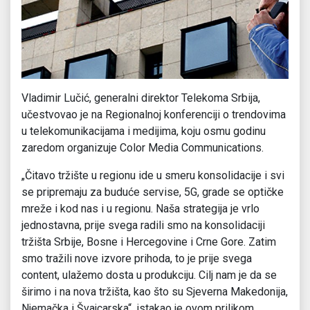
Vladimir Lučić, generalni direktor Telekoma Srbija,
učestvovao je na Regionalnoj konferenciji o trendovima
u telekomunikacijama i medijima, koju osmu godinu
zaredom organizuje Color Media Communications.
„Čitavo tržište u regionu ide u smeru konsolidacije i svi
se pripremaju za buduće servise, 5G, grade se optičke
mreže i kod nas i u regionu. Naša strategija je vrlo
jednostavna, prije svega radili smo na konsolidaciji
tržišta Srbije, Bosne i Hercegovine i Crne Gore. Zatim
smo tražili nove izvore prihoda, to je prije svega
content, ulažemo dosta u produkciju. Cilj nam je da se
širimo i na nova tržišta, kao što su Sjeverna Makedonija,
Njemačka i Švajcarska“, istakao je ovom prilikom.