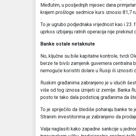
Međutim, u posljednjih mjesec dana primjetan je
krajem prošloge sedmice kurs iznosio 81,7 rub
To je ugrubo podjednaka vrijednost kao i 23. f
uprkos izbijanju ratnih operacija nije prekinut
Banke ostale netaknute
No, ključne su bile kapitalne kontrole, tvrd
berze te bivši zamjenik guvernera centralna b
nemoguće koristiti dolare u Rusiji ili iznositi 
Ruskim građanima zabranjeno je u idućih šest m
više od tog iznosa iznijeti iz zemlje. Banka 
posto te tako dala podsticaj građanima da šte
To je spriječilo da štediše poharaju banke te
Stranim investitorima je zabranjeno da prodaju
Valja naglasiti kako zapadne sankcije u jedno