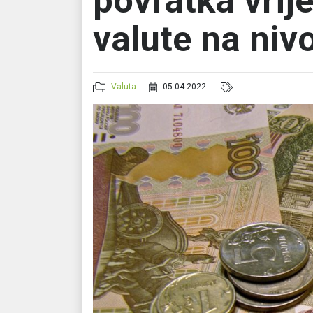
povratka vrij
valute na nivo
Valuta
05.04.2022.