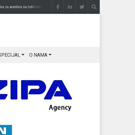
 avanturu na četiri točka
prije 3 sedmice
DRAGAN OSTOJIĆ: Moj karakter je iskovan 
SPECIJAL
O NAMA