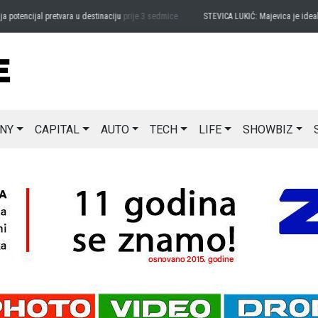
ncijal pretvara u destinaciju
prije 3 sedmice
STEVICA LUKIĆ: Majevica je idealna za
NY
CAPITAL
AUTO
TECH
LIFE
SHOWBIZ