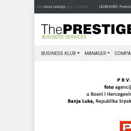
RAG MIĆANOVIĆ: Čuvari ukusa zavičaja
prije 3 sedmice
LAZAR ĐURIĆ: Promocija pote
BUSINESS SERVICES
BUSINESS KLUB
MANAGER
COMPA