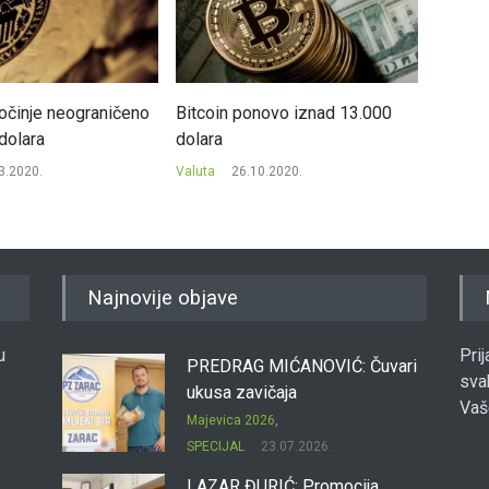
očinje neograničeno
Bitcoin ponovo iznad 13.000
Hegemo
dolara
dolara
završic
3.2020.
Valuta
26.10.2020.
Valuta
Najnovije objave
u
Pri
PREDRAG MIĆANOVIĆ: Čuvari
sva
ukusa zavičaja
Vaš
Majevica 2026
,
SPECIJAL
23.07.2026.
LAZAR ĐURIĆ: Promocija