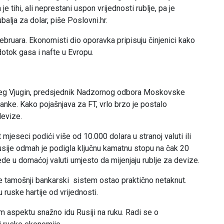
 tihi, ali neprestani uspon vrijednosti rublje, pa je
alja za dolar, piše Poslovni.hr.
ebruara. Ekonomisti dio oporavka pripisuju činjenici kako
 dotok gasa i nafte u Evropu.
i Oleg Vjugin, predsjednik Nadzornog odbora Moskovske
anke. Kako pojašnjava za FT, vrlo brzo je postalo
devize.
jeseci podići više od 10.000 dolara u stranoj valuti ili
Rusije odmah je podigla ključnu kamatnu stopu na čak 20
de u domaćoj valuti umjesto da mijenjaju rublje za devize.
 je tamošnji bankarski sistem ostao praktično netaknut.
 ruske hartije od vrijednosti.
m aspektu snažno idu Rusiji na ruku. Radi se o