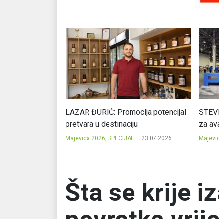
Ć: Čuvari ukusa
LAZAR ĐURIĆ: Promocija potencijal
STEVI
pretvara u destinaciju
za ava
23.07.2026.
Majevica 2026
,
SPECIJAL
23.07.2026.
Majevi
Šta se krije 