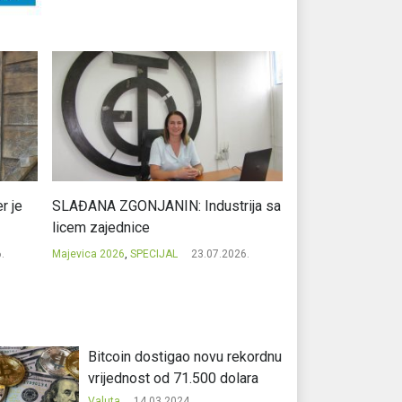
r je
SLAĐANA ZGONJANIN: Industrija sa
NIKOLA GAVRIĆ: L
licem zajednice
regionalni uspje
.
Majevica 2026
,
SPECIJAL
23.07.2026.
Majevica 2026
,
SPEC
Bitcoin dostigao novu rekordnu
vrijednost od 71.500 dolara
Valuta
14.03.2024.