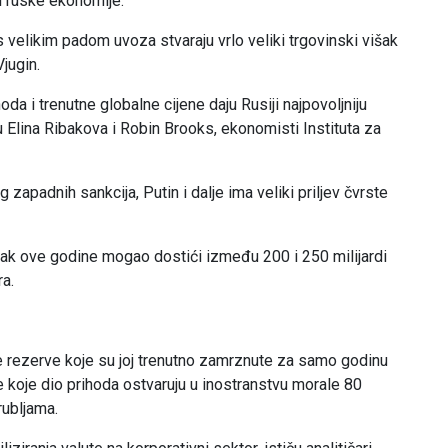
i ruske ekonomije.
 velikim padom uvoza stvaraju vrlo veliki trgovinski višak
Vjugin.
oda i trenutne globalne cijene daju Rusiji najpovoljniju
u Elina Ribakova i Robin Brooks, ekonomisti Instituta za
zapadnih sankcija, Putin i dalje ima veliki priljev čvrste
išak ove godine mogao dostići između 200 i 250 milijardi
ra.
e rezerve koje su joj trenutno zamrznute za samo godinu
e koje dio prihoda ostvaruju u inostranstvu morale 80
rubljama.