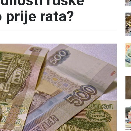
ednosti ruske
 prije rata?