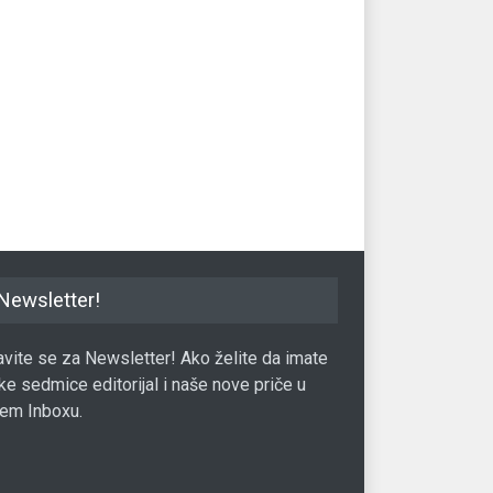
nija američkog dolara
Ethereum na novom rekordu
Ne
́e se vrlo brzo
ma
Valuta
05.04.2021.
09.01.2021.
Val
Newsletter!
javite se za Newsletter! Ako želite da imate
ke sedmice editorijal i naše nove priče u
em Inboxu.