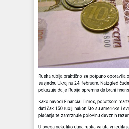
Ruska rublja praktično se potpuno oporavila
susjednu Ukrajinu 24. februara. Naizgled čudes
pokazuje da je Rusija spremna da brani finan
Kako navodi Financial Times, početkom marta 
dati čak 150 rublji nakon što su američke i 
plaćanja te zamrznule polovinu devznih rezervi
U svega nekoliko dana ruska valuta vrijedila j