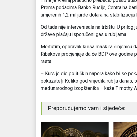
Time je Kremlj praktično prebacio posao stabili
Prema podacima Banke Rusije, Centralna banka
umjerenih 1,2 milijarde dolara na stabilizaciju 
Od tada nije intervenisala na tržištu. U prilog
države plaćaju isporučeni gas u rubljama.
Međutim, oporavak kursa maskira činjenicu da
Ribakova procjenjuje da će BDP ove godine pa
rasta.
– Kurs je dio političkih napora kako bi se poka
pokazatelj. Koliko god vrijedila rublja danas, s
međunarodnog izopštenika – kaže Timothy 
Preporučujemo vam i sljedeće: