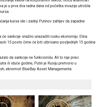
ziranja valute na korporativni sektor, ističu analitičari.
 je u prva dva radna dana od početka invazije utrošila
kursa.
 jačanja kursa ide i zadnji Putinov zahtjev da zapadne
 će sankcije snažno unazaditi rusku ekonomiju. Elina
sti 15 posto čime će biti izbrisano posljednjih 15 godina
zalo da sankcije ne funkcionišu. Ali to nije pravi
utra ili iduće godine, Putin je Rusiju pretvorio u
Ash, eknomist BlueBay Asset Managementa.