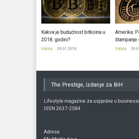
aru na najvišem
Kakva je budućnost bitkoina u
Amerika: P
odine
2018. godini?
štampanje 
7.
Valuta
09.01.2018.
Valuta
29.0
The Prestige, izdanje za BiH
Lifestyle magazine za uspješne u business
ISSN 2637-2584
Adresa: