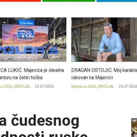
CA LUKIĆ: Majevica je idealna
DRAGAN OSTOJIĆ: Moj karakte
nturu na četiri točka
iskovan na Majevici
ca 2026
,
SPECIJAL
23.07.2026.
Majevica 2026
,
SPECIJAL
23.07.2026
iza čudesnog