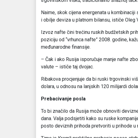
trgovinskom višku, tradicionalno snažnoj tačk
Naime, skok cijena energenata u kombinaciji s
i obilje deviza u platnom bilansu, ističe Oleg 
Izvoz nafte čini trećinu ruskih budžetskih prih
poziciju od “vrhunca nafte” 2008. godine, kaž
međunarodne finansije.
– Čak i ako Rusija isporučuje manje nafte zbog 
valute – ističe taj dvojac.
Ribakova procjenjuje da bi ruski trgovinski v
dolara, u odnosu na lanjskih 120 milijardi dola
Prebacivanje posla
To bi značilo da Rusija može obnoviti devizn
dana. Valja podsjetiti kako su ruske kompanij
posto deviznih prihoda pretvoriti u prihode u 