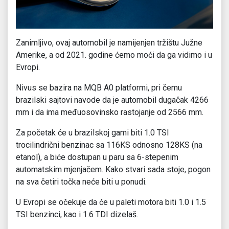
Zanimljivo, ovaj automobil je namijenjen tržištu Južne
Amerike, a od 2021. godine ćemo moći da ga vidimo i u
Evropi.
Nivus se bazira na MQB A0 platformi, pri čemu
brazilski sajtovi navode da je automobil dugačak 4266
mm i da ima međuosovinsko rastojanje od 2566 mm.
Za početak će u brazilskoj gami biti 1.0 TSI
trocilindrični benzinac sa 116KS odnosno 128KS (na
etanol), a biće dostupan u paru sa 6-stepenim
automatskim mjenjačem. Kako stvari sada stoje, pogon
na sva četiri točka neće biti u ponudi.
U Evropi se očekuje da će u paleti motora biti 1.0 i 1.5
TSI benzinci, kao i 1.6 TDI dizelaš.