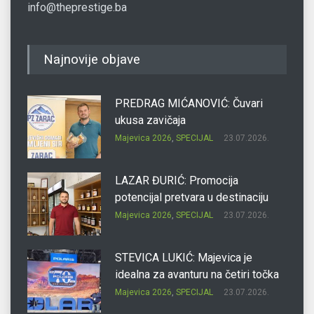
info@theprestige.ba
Najnovije objave
PREDRAG MIĆANOVIĆ: Čuvari
ukusa zavičaja
Majevica 2026
,
SPECIJAL
23.07.2026.
LAZAR ĐURIĆ: Promocija
potencijal pretvara u destinaciju
Majevica 2026
,
SPECIJAL
23.07.2026.
STEVICA LUKIĆ: Majevica je
idealna za avanturu na četiri točka
Majevica 2026
,
SPECIJAL
23.07.2026.