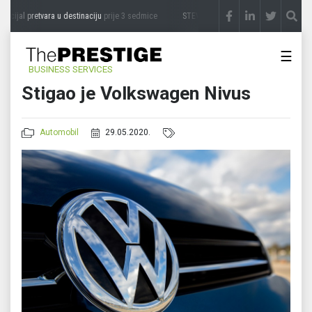
cijal pretvara u destinaciju
prije 3 sedmice
STEVICA LUKIĆ: Majevica je idealna za a
☰
BUSINESS SERVICES
Stigao je Volkswagen Nivus
Automobil
29.05.2020.