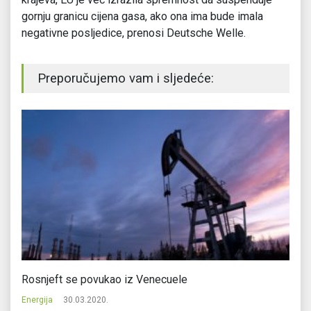
gornju granicu cijena gasa, ako ona ima bude imala
negativne posljedice, prenosi Deutsche Welle.
Preporučujemo vam i sljedeće:
e
Rosnjeft se povukao iz Venecuele
Ga
Energija
30.03.2020.
En