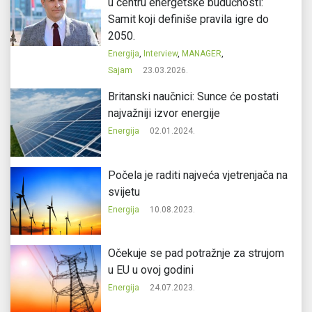
u centru energetske budućnosti:
Samit koji definiše pravila igre do
2050.
Energija
,
Interview
,
MANAGER
,
Sajam
23.03.2026.
Britanski naučnici: Sunce će postati
najvažniji izvor energije
Energija
02.01.2024.
Počela je raditi najveća vjetrenjača na
svijetu
Energija
10.08.2023.
Očekuje se pad potražnje za strujom
u EU u ovoj godini
Energija
24.07.2023.