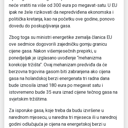
neće vratiti na više od 300 eura po megavat-satu. U EU
ipak ne žele rizikovati da nepredviđena ekonomska i
politička kretanja, kao na početku ove godine, ponovo
dovedu do poskupljivanja gasa.
Zbog toga su ministri energetike zemalja članica EU
ove sedmice dogovorili zajedničku gornju granicu
cijene gasa. Nakon višemjesečnih prepirki, u
ponedjeljak je izglasano uvođenje “mehanizma
korekcije tržišta”. Ovaj mehanizam predviđa da će
berzovna trgovina gasom biti zabranjena ako cijena
gasa na holandskoj berzi energenata tri radna dana
bude iznosila iznad 180 eura po megavat satu i
istovremeno bude 35 eura iznad cijene tečnog gasa na
svjetskim tržištima.
Za isporuke gasa, koje treba da budu izvršene u
narednom mjesecu, u naredna tri mjeseca ili u narednoj
godini odlučujuća je cijena na energetskoj berzi u