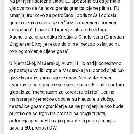
Na primjer, nadležne vlasti EU upozorile su da je malo
vjerovatno da će nova gornja granica cijene plina u EU
smanjiti troškove za potrošače i poduzeća i opisala
gornju granicu cijene gasa “bez presedana i dosada
neispitanu”. Financial Times je citirao direktora
Agencije za energetiku Kristijana Cinglersana (Christian
Zinglersen), koji je rekao da bi se “nerado oslanjao na
ovo ograničenje cijene gasa”.
U Njemačkoj, Mađarskoj, Austriji i Holandiji donedavno
je postojao veliki otpor, a Mađarska je u ponedjeljak čak
glasala protiv gornje cijene gasa. Njemačka vlada
usprotivila se ograničenju cijena gasa u EU, ali je potom
glasala za “mehanizam za korekciju tržišta”. Jer, na
insistiranje Njemačke dodane su klauzule u slučaju
nestašice gasa: ograničenje se ne primjenjuje ako bude
prijetilo da se trgovina prebaci na druga tržišta,
potrošnja gasa u EU naglo poraste ili postoji manjak
gasa u EU, prenosi DW.