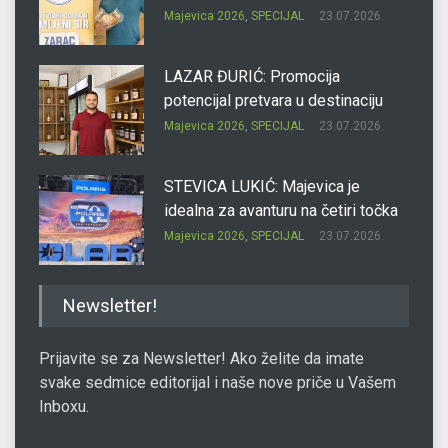
Majevica 2026
,
SPECIJAL
23.07.2026.
LAZAR ĐURIĆ: Promocija
potencijal pretvara u destinaciju
Majevica 2026
,
SPECIJAL
23.07.2026.
STEVICA LUKIĆ: Majevica je
idealna za avanturu na četiri točka
Majevica 2026
,
SPECIJAL
23.07.2026.
DRAGAN OSTOJIĆ: Moj karakter je
Newsletter!
iskovan na Majevici
Majevica 2026
,
SPECIJAL
23.07.2026.
Prijavite se za Newsletter! Ako želite da imate
svake sedmice editorijal i naše nove priče u Vašem
Inboxu.
SLAĐANA ZGONJANIN: Industrija
sa licem zajednice