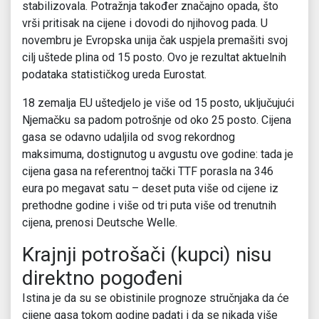
stabilizovala. Potražnja također značajno opada, što
vrši pritisak na cijene i dovodi do njihovog pada. U
novembru je Evropska unija čak uspjela premašiti svoj
cilj uštede plina od 15 posto. Ovo je rezultat aktuelnih
podataka statističkog ureda Eurostat.
18 zemalja EU uštedjelo je više od 15 posto, uključujući
Njemačku sa padom potrošnje od oko 25 posto. Cijena
gasa se odavno udaljila od svog rekordnog
maksimuma, dostignutog u avgustu ove godine: tada je
cijena gasa na referentnoj tački TTF porasla na 346
eura po megavat satu – deset puta više od cijene iz
prethodne godine i više od tri puta više od trenutnih
cijena, prenosi Deutsche Welle.
Krajnji potrošači (kupci) nisu
direktno pogođeni
Istina je da su se obistinile prognoze stručnjaka da će
cijene gasa tokom godine padati i da se nikada više