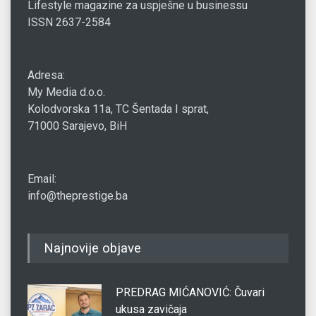
Lifestyle magazine za uspješne u businessu
ISSN 2637-2584
Adresa:
My Media d.o.o.
Kolodvorska 11a, TC Šentada I sprat,
71000 Sarajevo, BiH
Email:
info@theprestige.ba
Najnovije objave
PREDRAG MIĆANOVIĆ: Čuvari
ukusa zavičaja