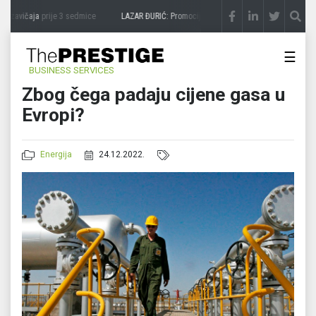
zavičaja
prije 3 sedmice
LAZAR ĐURIĆ: Promocija potencijal pretvara u destinaciju
p
☰
BUSINESS SERVICES
Zbog čega padaju cijene gasa u
Evropi?
Energija
24.12.2022.