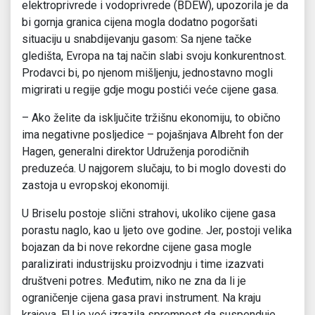
elektroprivrede i vodoprivrede (BDEW), upozorila je da
bi gornja granica cijena mogla dodatno pogoršati
situaciju u snabdijevanju gasom: Sa njene tačke
gledišta, Evropa na taj način slabi svoju konkurentnost.
Prodavci bi, po njenom mišljenju, jednostavno mogli
migrirati u regije gdje mogu postići veće cijene gasa.
– Ako želite da isključite tržišnu ekonomiju, to obično
ima negativne posljedice – pojašnjava Albreht fon der
Hagen, generalni direktor Udruženja porodičnih
preduzeća. U najgorem slučaju, to bi moglo dovesti do
zastoja u evropskoj ekonomiji.
U Briselu postoje slični strahovi, ukoliko cijene gasa
porastu naglo, kao u ljeto ove godine. Jer, postoji velika
bojazan da bi nove rekordne cijene gasa mogle
paralizirati industrijsku proizvodnju i time izazvati
društveni potres. Međutim, niko ne zna da li je
ograničenje cijena gasa pravi instrument. Na kraju
krajeva, EU je već izrazila spremnost da suspenduje