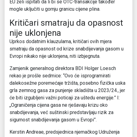
EU želi ispitati da li bi se OTC-transakcije također
mogle uključiti u gornju granicu cijene plina.
Kritičari smatraju da opasnost
nije uklonjena
Uprkos dodatnim klauzulama, kritičari ovih mjera
smatraju da opasnost od krize snabdijevanja gasom u
Evropi nikako nije uklonjena, niti izbjegnuta.
Zamjenik generalnog direktora BDI Holger Loesch
rekao je prošle sedmice: “Ovo će isprogramirati
dalekosežne poremećaje tržišta, posebno fizička uska
grla zemnog gasa za punjenje skladišta u 2023/24., jer
će biti izgubljeni važni poticaji za uštedu energije.” I:
„Ograničenja cijena gasa ne rješavaju krizu oko
snabdijevanja, već suštinski predstavljaju rizik za
sigurnost snabdijevanja gasom u Evropi”.
Kerstin Andreae, predsjednica njemačkog Udruženja