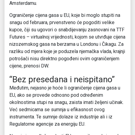
Amsterdamu.
Ograničenje cijena gasa u EU, koje bi moglo stupiti na
snagu od februara, prvenstveno će pogoditi velike
kupce, čiji su ugovori o snabdijevanju zasnovani na TTF
Futures – virtualnoj vrijednosti, kojom se utvrđuje cijena
nizozemskog gasa na berzama u Londonu i Čikagu. Za
razliku od mjera koje je poduzela njemačka vlada, krajnji
potrošači nisu direktno pogođeni ovim ograničenjem
cijene, prenosi DW.
“Bez presedana i neispitano”
Međutim, nejasno je hoće li ograničenje cijena gasa u
EU, ako se provede odnosno pod određenim
okolnostima stupi na snagu, zaista imati željeni učinak.
Već sedmicama se sumnja u efikasnost ovog
instrumenta. Te sumnje dolaze iz industrije ali i iz
Regulatorne agencije za energiju EU.