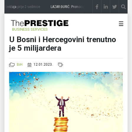
 zavičaja
prije 2 sedmice
LAZAR ĐURIĆ: Promocija potencijal pretvara u destinaciju
☰
BUSINESS SERVICES
U Bosni i Hercegovini trenutno
je 5 milijardera
BiH
12.01.2023.