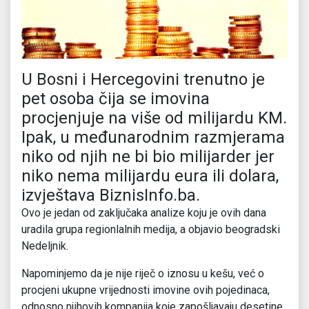
U Bosni i Hercegovini trenutno je
pet osoba čija se imovina
procjenjuje na više od milijardu KM.
Ipak, u međunarodnim razmjerama
niko od njih ne bi bio milijarder jer
niko nema milijardu eura ili dolara,
izvještava BiznisInfo.ba.
Ovo je jedan od zaključaka analize koju je ovih dana
uradila grupa regionlalnih medija, a objavio beogradski
Nedeljnik.
Napominjemo da je nije riječ o iznosu u kešu, već o
procjeni ukupne vrijednosti imovine ovih pojedinaca,
odnosno njihovih kompanija koje zapošljavaju desetine