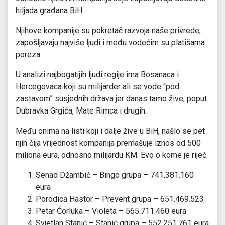
hiljada građana BiH.
Njihove kompanije su pokretač razvoja naše privrede,
zapošljavaju najviše ljudi i među vodećim su platišama
poreza.
U analizi najbogatijih ljudi regije ima Bosanaca i
Hercegovaca koji su milijarder ali se vode “pod
zastavom” susjednih država jer danas tamo žive, poput
Dubravka Grgića, Mate Rimca i drugih.
Među onima na listi koji i dalje žive u BiH, našlo se pet
njih čija vrijednost kompanija premašuje iznos od 500
miliona eura, odnosno milijardu KM. Evo o kome je riječ:
Senad Džambić – Bingo grupa – 741.381.160
eura
Porodica Hastor – Prevent grupa – 651.469.523
Petar Ćorluka – Violeta – 565.711.460 eura
Svjetlan Stanić – Stanić grupa – 552.251.761 eura