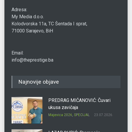
Adresa:
My Media d.o.o.
Kolodvorska 11a, TC Šentada I sprat,
71000 Sarajevo, BiH
Email:
info@theprestige.ba
Najnovije objave
PREDRAG MIĆANOVIĆ: Čuvari
ukusa zavičaja
Majevica 2026
,
SPECIJAL
23.07.2026.