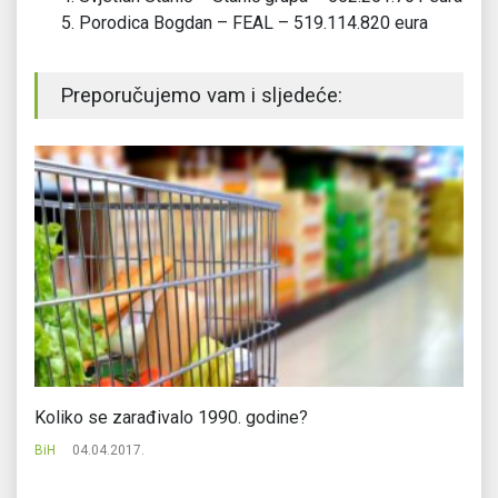
Porodica Bogdan – FEAL – 519.114.820 eura
Preporučujemo vam i sljedeće:
Koliko se zarađivalo 1990. godine?
IK
BiH
04.04.2017.
Bi