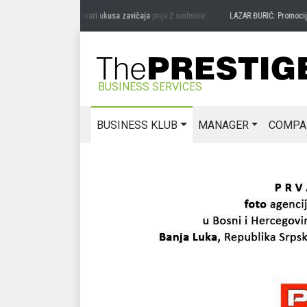
RAG MIĆANOVIĆ: Čuvari ukusa zavičaja
prije 2 sedmice
LAZAR ĐURIĆ: Promocija pote
BUSINESS SERVICES
BUSINESS KLUB
MANAGER
COMPA