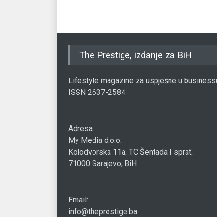
The Prestige, izdanje za BiH
Lifestyle magazine za uspješne u business
ISSN 2637-2584
Adresa:
My Media d.o.o.
Kolodvorska 11a, TC Šentada I sprat,
71000 Sarajevo, BiH
Email:
info@theprestige.ba