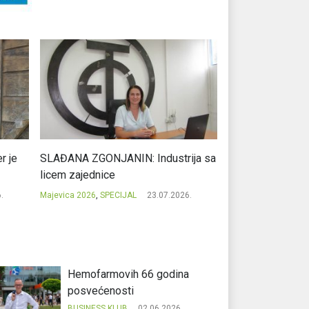
r je
SLAĐANA ZGONJANIN: Industrija sa
NIKOLA GAVRIĆ: L
licem zajednice
regionalni uspje
.
Majevica 2026
,
SPECIJAL
23.07.2026.
Majevica 2026
,
SPEC
Hemofarmovih 66 godina
posvećenosti
BUSINESS KLUB
02.06.2026.