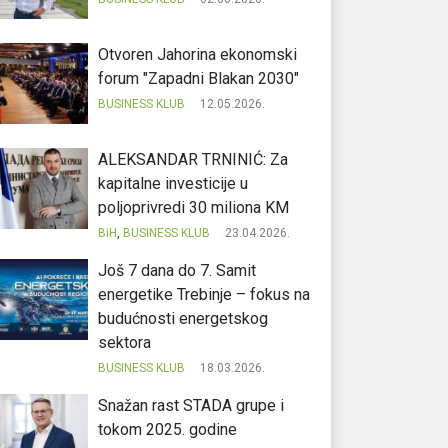
Otvoren Jahorina ekonomski
forum "Zapadni Blakan 2030"
BUSINESS KLUB
12.05.2026.
ALEKSANDAR TRNINIĆ: Za
kapitalne investicije u
poljoprivredi 30 miliona KM
BiH
,
BUSINESS KLUB
23.04.2026.
Još 7 dana do 7. Samit
energetike Trebinje – fokus na
budućnosti energetskog
sektora
BUSINESS KLUB
18.03.2026.
Snažan rast STADA grupe i
tokom 2025. godine