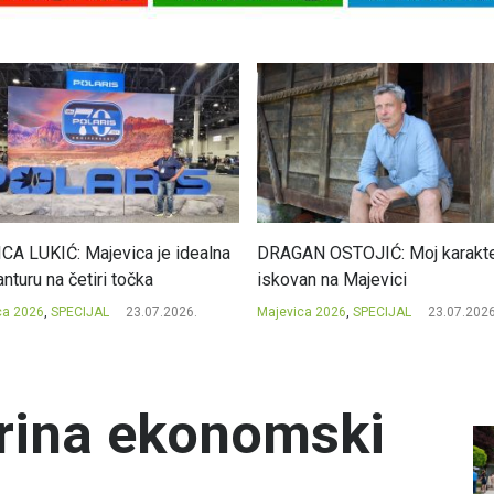
CA LUKIĆ: Majevica je idealna
DRAGAN OSTOJIĆ: Moj karakte
nturu na četiri točka
iskovan na Majevici
ca 2026
,
SPECIJAL
23.07.2026.
Majevica 2026
,
SPECIJAL
23.07.2026
rina ekonomski