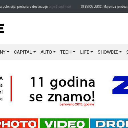
ncijal pretvara u destinaciju
prije 2 sedmice
STEVICA LUKIĆ: Majevica je idealna za
NY
CAPITAL
AUTO
TECH
LIFE
SHOWBIZ