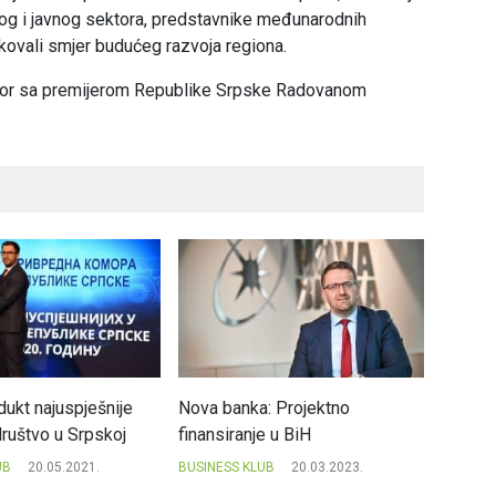
nog i javnog sektora, predstavnike međunarodnih
ikovali smjer budućeg razvoja regiona.
govor sa premijerom Republike Srpske Radovanom
dukt najuspješnije
Nova banka: Projektno
Dragan
društvo u Srpskoj
finansiranje u BiH
izvješt
odgovo
UB
20.05.2021.
BUSINESS KLUB
20.03.2023.
BUSINES