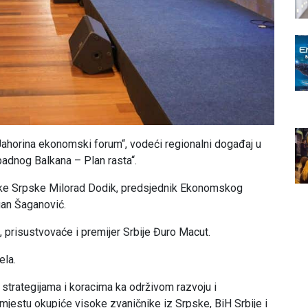
Jahorina ekonomski forum“, vodeći regionalni događaj u
dnog Balkana – Plan rasta“.
ike Srpske Milorad Dodik, predsjednik Ekonomskog
gan Šaganović.
prisustvovaće i premijer Srbije Đuro Macut.
ela.
trategijama i koracima ka održivom razvoju i
mjestu okupiće visoke zvaničnike iz Srpske, BiH Srbije i