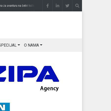
 avanturu na četiri točka
prije 2 sedmice
DRAGAN OSTOJIĆ: Moj karakter je iskovan 
SPECIJAL
O NAMA