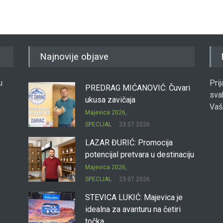
Najnovije objave
u
Pri
PREDRAG MIĆANOVIĆ: Čuvari
sva
ukusa zavičaja
Vaš
Majevica 2026
,
SPECIJAL
23.07.2026.
LAZAR ĐURIĆ: Promocija
potencijal pretvara u destinaciju
Majevica 2026
,
SPECIJAL
23.07.2026.
STEVICA LUKIĆ: Majevica je
idealna za avanturu na četiri
točka