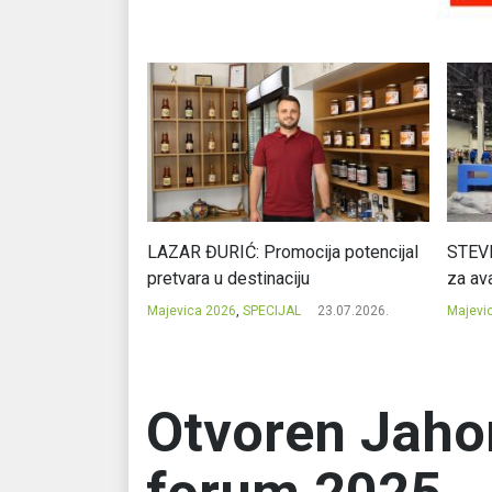
Ć: Čuvari ukusa
LAZAR ĐURIĆ: Promocija potencijal
STEVI
pretvara u destinaciju
za ava
23.07.2026.
Majevica 2026
,
SPECIJAL
23.07.2026.
Majevi
Otvoren Jaho