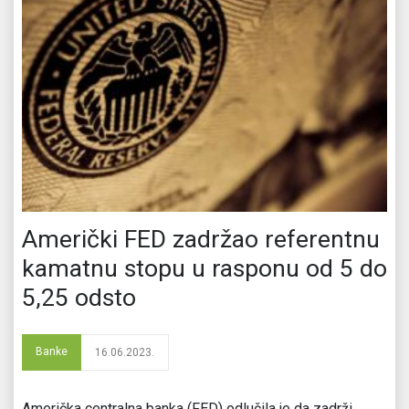
Američki FED zadržao referentnu
kamatnu stopu u rasponu od 5 do
5,25 odsto
Banke
16.06.2023.
Američka centralna banka (FED) odlučila je da zadrži