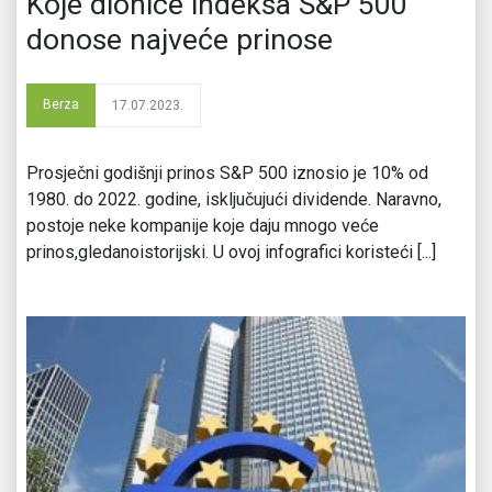
Koje dionice indeksa S&P 500
donose najveće prinose
Berza
17.07.2023.
Prosječni godišnji prinos S&P 500 iznosio je 10% od
1980. do 2022. godine, isključujući dividende. Naravno,
postoje neke kompanije koje daju mnogo veće
prinos,gledanoistorijski. U ovoj infografici koristeći [...]