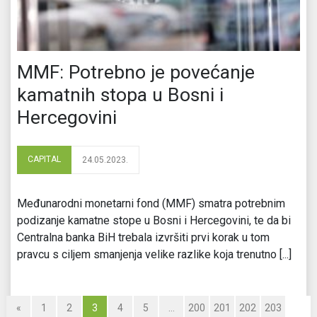
MMF: Potrebno je povećanje
kamatnih stopa u Bosni i
Hercegovini
CAPITAL
24.05.2023.
Međunarodni monetarni fond (MMF) smatra potrebnim
podizanje kamatne stope u Bosni i Hercegovini, te da bi
Centralna banka BiH trebala izvršiti prvi korak u tom
pravcu s ciljem smanjenja velike razlike koja trenutno [...]
«
1
2
3
4
5
…
200
201
202
203