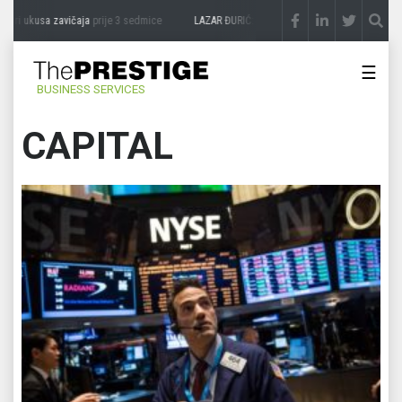
sa zavičaja
prije 3 sedmice
LAZAR ĐURIĆ: Promocija potencijal pretvara u destinaci
☰
BUSINESS SERVICES
CAPITAL