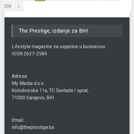
204
»
The Prestige, izdanje za BiH
Lifestyle magazine za uspješne u businessu
ISSN 2637-2584
Adresa:
My Media d.o.o.
Kolodvorska 11a, TC Šentada I sprat,
71000 Sarajevo, BiH
Email:
info@theprestige.ba