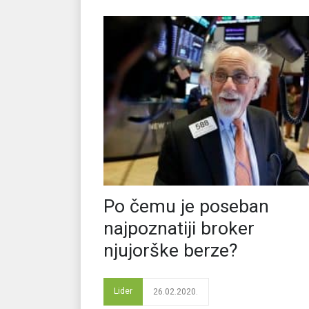
Po čemu je poseban
najpoznatiji broker
njujorške berze?
Lider
26.02.2020.