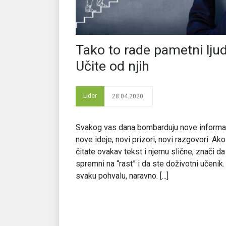
Tako to rade pametni ljud
Učite od njih
Lider
28.04.2020.
Svakog vas dana bombarduju nove informac
nove ideje, novi prizori, novi razgovori. Ako
čitate ovakav tekst i njemu slične, znači da
spremni na “rast” i da ste doživotni učenik.
svaku pohvalu, naravno. [...]