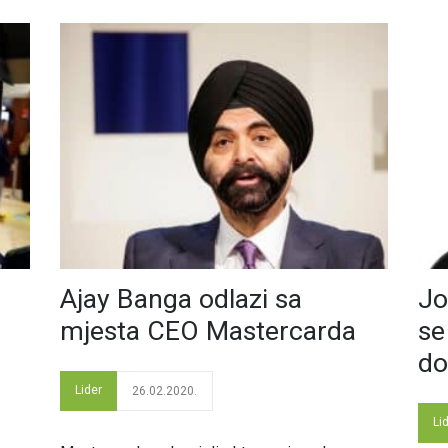
Ajay Banga odlazi sa
Jo
mjesta CEO Mastercarda
se
d
Lider
26.02.2020.
Li