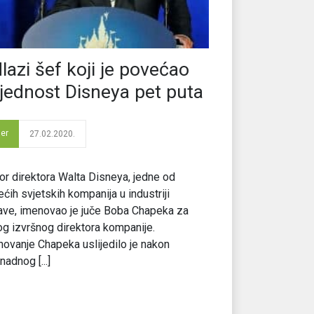
lazi šef koji je povećao
ijednost Disneya pet puta
der
27.02.2020.
r direktora Walta Disneya, jedne od
ećih svjetskih kompanija u industriji
ve, imenovao je juče Boba Chapeka za
g izvršnog direktora kompanije.
ovanje Chapeka uslijedilo je nakon
nadnog [...]