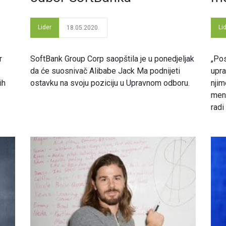
Lider
Li
18.05.2020.
r
SoftBank Group Corp saopštila je u ponedjeljak
„Pos
da će suosnivač Alibabe Jack Ma podnijeti
upra
ih
ostavku na svoju poziciju u Upravnom odboru.
njim
ment
radi