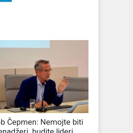
b Čepmen: Nemojte biti
nadžeri, budite lideri