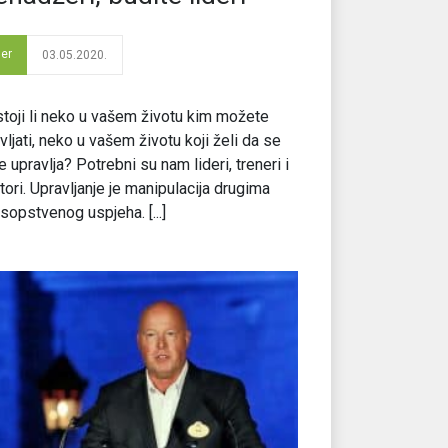
der
03.05.2020.
toji li neko u vašem životu kim možete
vljati, neko u vašem životu koji želi da se
e upravlja? Potrebni su nam lideri, treneri i
ori. Upravljanje je manipulacija drugima
 sopstvenog uspjeha. [...]