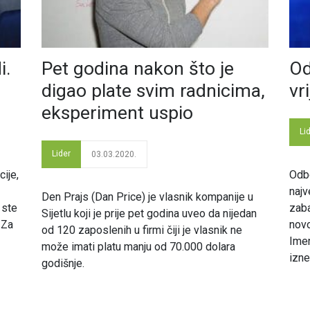
i.
Pet godina nakon što je
Od
digao plate svim radnicima,
vr
eksperiment uspio
Li
Lider
03.03.2020.
ije,
Odbo
najv
Den Prajs (Dan Price) je vlasnik kompanije u
 ste
zaba
Sijetlu koji je prije pet godina uveo da nijedan
 Za
novo
od 120 zaposlenih u firmi čiji je vlasnik ne
Imen
može imati platu manju od 70.000 dolara
izne
godišnje.