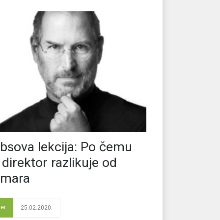
bsova lekcija: Po čemu
 direktor razlikuje od
omara
der
25.02.2020.