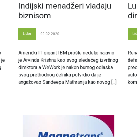
Indijski menadžeri vladaju
Lu
biznisom
di
Lider
Li
09.02.2020.
o
Američki IT gigant IBM prošle nedelje najavio
Ren
 je
je Arvinda Krishnu kao svog sledećeg izvršnog
šefa
g
direktora a WeWork je nakon burnog odlaska
pred
svog prethodnog čelnika potvrdio da je
auto
angažovao Sandeepa Mathranija kao novog [...]
kom