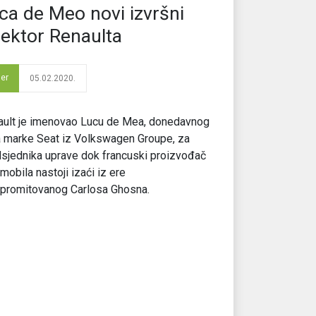
ca de Meo novi izvršni
rektor Renaulta
der
05.02.2020.
ault je imenovao Lucu de Mea, donedavnog
 marke Seat iz Volkswagen Groupe, za
sjednika uprave dok francuski proizvođač
mobila nastoji izaći iz ere
promitovanog Carlosa Ghosna.