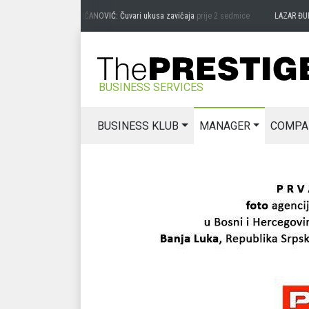
PREDRAG MIĆANOVIĆ: Čuvari ukusa zavičaja
prije 2 sedmice
LAZAR ĐURIĆ: Pro
BUSINESS SERVICES
BUSINESS KLUB
MANAGER
COMPA