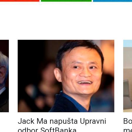
Jack Ma napušta Upravni
Bo
odbor SoftBanka
me