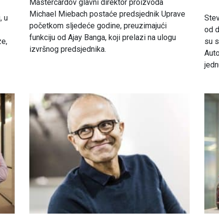
Mastercardov glavni direktor proizvoda
Michael Miebach postaće predsjednik Uprave
, u
Stev
početkom sljedeće godine, preuzimajući
od d
funkciju od Ajay Banga, koji prelazi na ulogu
ze,
su s
izvršnog predsjednika.
Auto
jedn