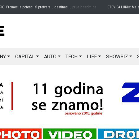
mocija potencijal pretvara u destinaciju
prije 2 sedmice
STEVICA LUKIĆ: Majevica je 
NY
CAPITAL
AUTO
TECH
LIFE
SHOWBIZ