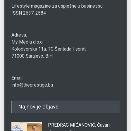
Lifestyle magazine za uspješne u businessu
ISSN 2637-2584
Adresa:
My Media d.o.o.
Kolodvorska 11a, TC Šentada I sprat,
71000 Sarajevo, BiH
Email:
info@theprestige.ba
Najnovije objave
PREDRAG MIĆANOVIĆ: Čuvari