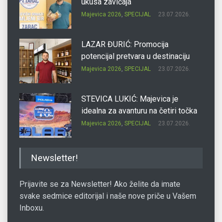
ukusa zavičaja
Majevica 2026
,
SPECIJAL
23.07.2026.
LAZAR ĐURIĆ: Promocija
potencijal pretvara u destinaciju
Majevica 2026
,
SPECIJAL
23.07.2026.
STEVICA LUKIĆ: Majevica je
idealna za avanturu na četiri točka
Majevica 2026
,
SPECIJAL
23.07.2026.
DRAGAN OSTOJIĆ: Moj karakter je
Newsletter!
iskovan na Majevici
Majevica 2026
,
SPECIJAL
23.07.2026.
Prijavite se za Newsletter! Ako želite da imate
svake sedmice editorijal i naše nove priče u Vašem
Inboxu.
SLAĐANA ZGONJANIN: Industrija
sa licem zajednice