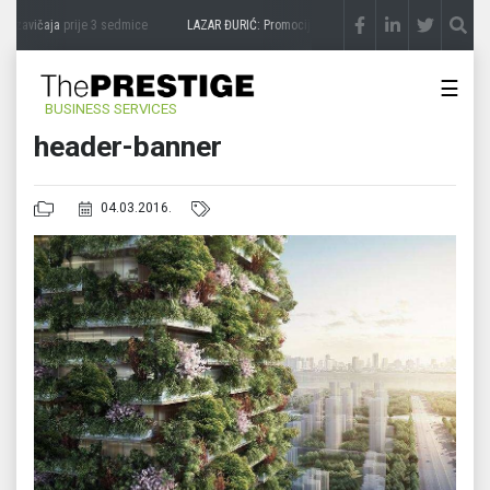
 zavičaja
prije 3 sedmice
LAZAR ĐURIĆ: Promocija potencijal pretvara u destinaciju
☰
BUSINESS SERVICES
header-banner
04.03.2016.