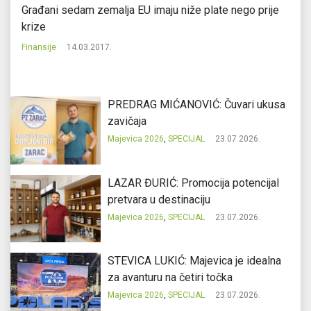
Građani sedam zemalja EU imaju niže plate nego prije
Am
krize
Svi
Finansije
14.03.2017.
PREDRAG MIĆANOVIĆ: Čuvari ukusa
zavičaja
Majevica 2026
,
SPECIJAL
23.07.2026.
LAZAR ĐURIĆ: Promocija potencijal
pretvara u destinaciju
Majevica 2026
,
SPECIJAL
23.07.2026.
STEVICA LUKIĆ: Majevica je idealna
za avanturu na četiri točka
Majevica 2026
,
SPECIJAL
23.07.2026.