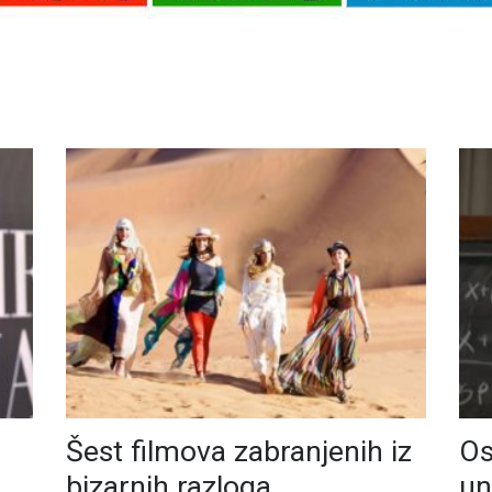
Šest filmova zabranjenih iz
Os
bizarnih razloga
un