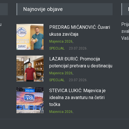
Najnovije objave
u
Pri
PREDRAG MIĆANOVIĆ: Čuvari
sva
ukusa zavičaja
Vaš
Majevica 2026
,
SPECIJAL
23.07.2026.
LAZAR ĐURIĆ: Promocija
potencijal pretvara u destinaciju
Majevica 2026
,
SPECIJAL
23.07.2026.
STEVICA LUKIĆ: Majevica je
idealna za avanturu na četiri
točka
Majevica 2026
,
SPECIJAL
23.07.2026.
DRAGAN OSTOJIĆ: Moj