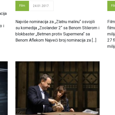
Film
Fi
24.01.2017.
cija
Najviše nominacija za „Zlatnu malinu“ osvojili
Film
o i
su komedija „Zoolander 2“ sa Benom Stilerom i
film
blokbaster „Betmen protiv Supermena“ sa
mili
Benom Aflekom Najveći broj nominacija za [...]
27 f
milij