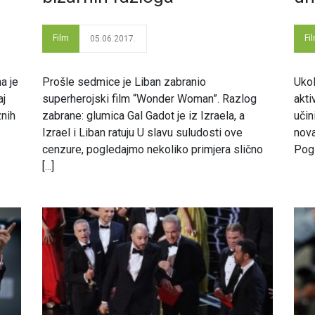
Film
Fi
05.06.2017.
a je
Prošle sedmice je Liban zabranio
Ukol
aj
superherojski film “Wonder Woman”. Razlog
akti
znih
zabrane: glumica Gal Gadot je iz Izraela, a
učin
Izrael i Liban ratuju U slavu suludosti ove
nova
cenzure, pogledajmo nekoliko primjera slično
Pogl
[...]