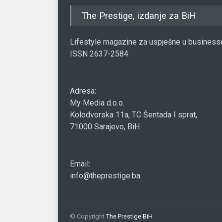
The Prestige, izdanje za BiH
Lifestyle magazine za uspješne u business
ISSN 2637-2584
Adresa:
My Media d.o.o.
Kolodvorska 11a, TC Šentada I sprat,
71000 Sarajevo, BiH
Email:
info@theprestige.ba
© Copyright
The Prestige BiH