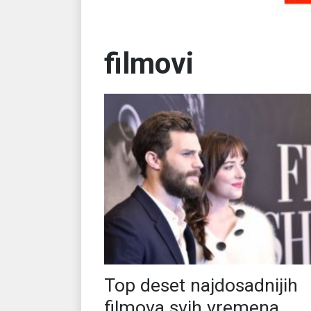
filmovi
Top deset najdosadnijih
filmova svih vremena