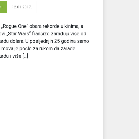
lm
12.01.2017.
 „Rogue One“ obara rekorde u kinima, a
ovi „Star Wars“ franšize zarađuju više od
jardu dolara. U posljednjih 25 godina samo
ilmova je pošlo za rukom da zarade
ardu i više [...]