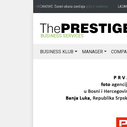
PREDRAG MIĆANOVIĆ: Čuvari ukusa zavičaja
prije 3 sedmice
LAZAR ĐURIĆ:
BUSINESS SERVICES
BUSINESS KLUB
MANAGER
COMPA