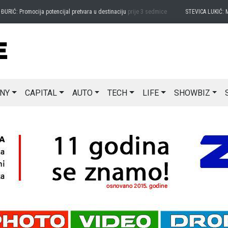
 Promocija potencijal pretvara u destinaciju
prije 3 sedmice
STEVICA LUKIĆ: Majevic
NY
CAPITAL
AUTO
TECH
LIFE
SHOWBIZ