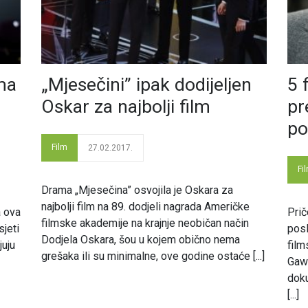
ma
„Mjesečini” ipak dodijeljen
5 
Oskar za najbolji film
pr
po
Film
27.02.2017.
Fi
Drama „Mjesečina” osvojila je Oskara za
najbolji film na 89. dodjeli nagrada Američke
a ova
Prič
filmske akademije na krajnje neobičan način
sjeti
posl
Dodjela Oskara, šou u kojem obično nema
juju
film
grešaka ili su minimalne, ove godine ostaće [...]
Gawk
doku
[...]