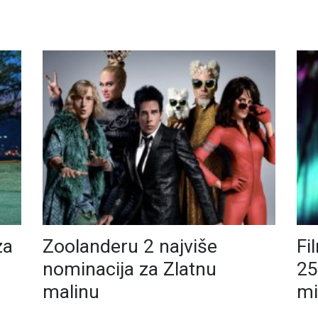
za
Zoolanderu 2 najviše
Fi
nominacija za Zlatnu
25
malinu
mi