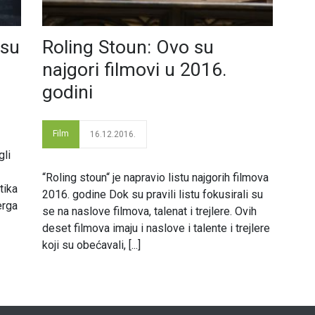
isu
Roling Stoun: Ovo su
najgori filmovi u 2016.
godini
Film
16.12.2016.
gli
“Roling stoun“ je napravio listu najgorih filmova
tika
2016. godine Dok su pravili listu fokusirali su
erga
se na naslove filmova, talenat i trejlere. Ovih
deset filmova imaju i naslove i talente i trejlere
koji su obećavali, [...]