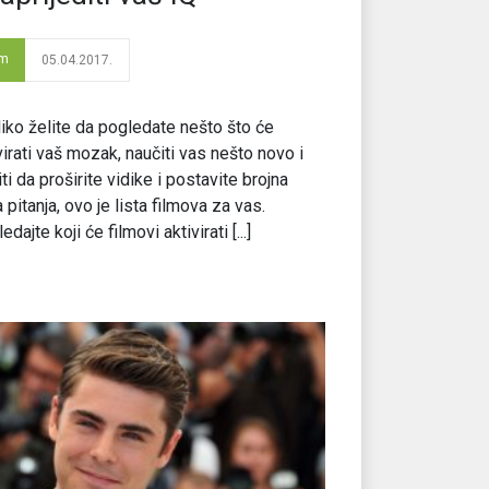
lm
05.04.2017.
iko želite da pogledate nešto što će
virati vaš mozak, naučiti vas nešto novo i
iti da proširite vidike i postavite brojna
 pitanja, ovo je lista filmova za vas.
edajte koji će filmovi aktivirati [...]