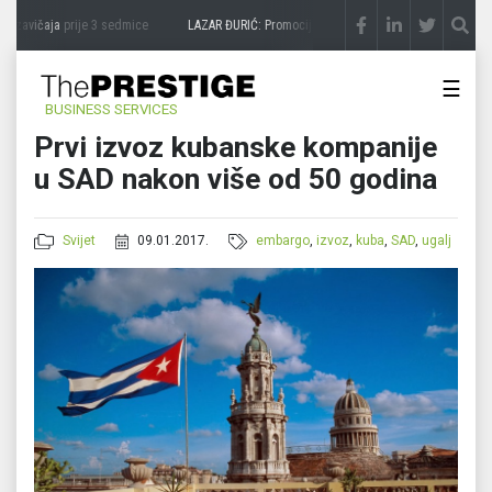
 zavičaja
prije 3 sedmice
LAZAR ĐURIĆ: Promocija potencijal pretvara u destinaciju
☰
BUSINESS SERVICES
Prvi izvoz kubanske kompanije
u SAD nakon više od 50 godina
Svijet
09.01.2017.
embargo
,
izvoz
,
kuba
,
SAD
,
ugalj