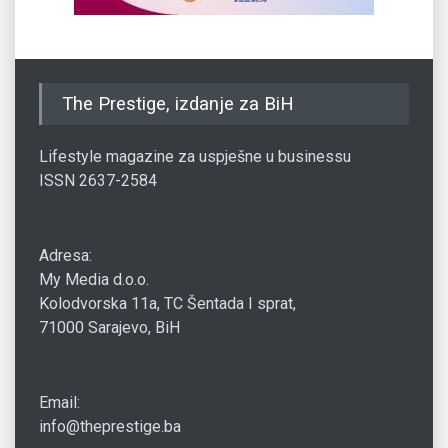
The Prestige, izdanje za BiH
Lifestyle magazine za uspješne u businessu
ISSN 2637-2584
Adresa:
My Media d.o.o.
Kolodvorska 11a, TC Šentada I sprat,
71000 Sarajevo, BiH
Email:
info@theprestige.ba