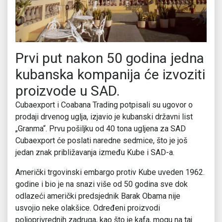
Prvi put nakon 50 godina jedna
kubanska kompanija će izvoziti
proizvode u SAD.
Cubaexport i Coabana Trading potpisali su ugovor o
prodaji drvenog uglja, izjavio je kubanski državni list
„Granma“. Prvu pošiljku od 40 tona ugljena za SAD
Cubaexport će poslati naredne sedmice, što je još
jedan znak približavanja između Kube i SAD-a.
Američki trgovinski embargo protiv Kube uveden 1962.
godine i bio je na snazi više od 50 godina sve dok
odlazeći američki predsjednik Barak Obama nije
usvojio neke olakšice. Određeni proizvodi
poljoprivrednih zadruga, kao što je kafa, mogu na taj