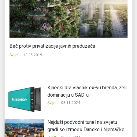
Beč protiv privatizacije javnih preduzeća
EU
g
Svijet
10.05.2019.
Svi
Kineski div, vlasnik ex-yu brenda, želi
dominaciju u SAD-u
Svijet
08.11.2024.
Najduži podvodni tunel na svijetu
gradi se između Danske i Njemačke