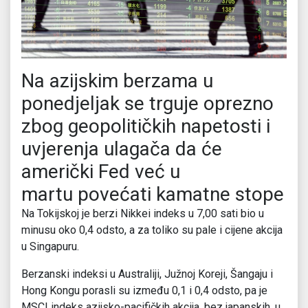
Na azijskim berzama u
ponedjeljak se trguje oprezno
zbog geopolitičkih napetosti i
uvjerenja ulagača da će
američki Fed već u
martu povećati kamatne stope
Na Tokijskoj je berzi Nikkei indeks u 7,00 sati bio u
minusu oko 0,4 odsto, a za toliko su pale i cijene akcija
u Singapuru.
Berzanski indeksi u Australiji, Južnoj Koreji, Šangaju i
Hong Kongu porasli su između 0,1 i 0,4 odsto, pa je
MSCI indeks azijsko-pacifičkih akcija, bez japanskih, u