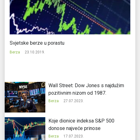
Svjetske berze u porastu
Ev
m
Berza
23.10.2019.
Be
Wall Street: Dow Jones s najdužim
pozitivnim nizom od 1987.
Berza
27.07.2023.
Koje dionice indeksa S&P 500
donose najveće prinose
Berza
17.07.2023.