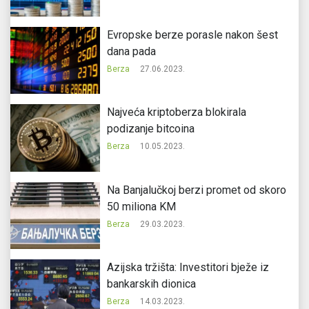
Evropske berze porasle nakon šest
dana pada
Berza
27.06.2023.
Najveća kriptoberza blokirala
podizanje bitcoina
Berza
10.05.2023.
Na Banjalučkoj berzi promet od skoro
50 miliona KM
Berza
29.03.2023.
Azijska tržišta: Investitori bježe iz
bankarskih dionica
Berza
14.03.2023.