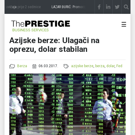
 zavičaja
prije 2 sedmice
LAZAR ĐURIĆ: Promocija potencijal pretvara u destinaciju
p
☰
BUSINESS SERVICES
Azijske berze: Ulagači na
oprezu, dolar stabilan
Berza
06.03.2017.
azijske berze
,
berza
,
dolar
,
Fed