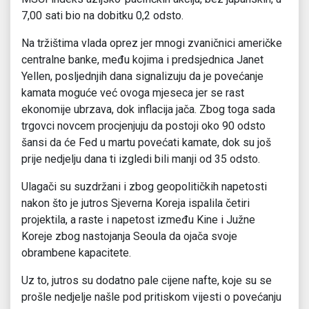
7,00 sati bio na dobitku 0,2 odsto.
Na tržištima vlada oprez jer mnogi zvaničnici američke
centralne banke, među kojima i predsjednica Janet
Yellen, posljednjih dana signalizuju da je povećanje
kamata moguće već ovoga mjeseca jer se rast
ekonomije ubrzava, dok inflacija jača. Zbog toga sada
trgovci novcem procjenjuju da postoji oko 90 odsto
šansi da će Fed u martu povećati kamate, dok su još
prije nedjelju dana ti izgledi bili manji od 35 odsto.
Ulagači su suzdržani i zbog geopolitičkih napetosti
nakon što je jutros Sjeverna Koreja ispalila četiri
projektila, a raste i napetost između Kine i Južne
Koreje zbog nastojanja Seoula da ojača svoje
obrambene kapacitete.
Uz to, jutros su dodatno pale cijene nafte, koje su se
prošle nedjelje našle pod pritiskom vijesti o povećanju