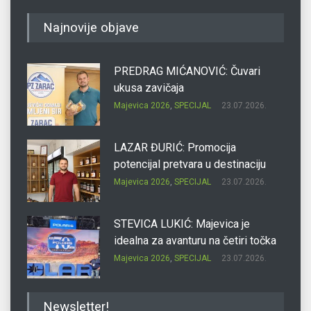
Najnovije objave
PREDRAG MIĆANOVIĆ: Čuvari
ukusa zavičaja
Majevica 2026
,
SPECIJAL
23.07.2026.
LAZAR ĐURIĆ: Promocija
potencijal pretvara u destinaciju
Majevica 2026
,
SPECIJAL
23.07.2026.
STEVICA LUKIĆ: Majevica je
idealna za avanturu na četiri točka
Majevica 2026
,
SPECIJAL
23.07.2026.
DRAGAN OSTOJIĆ: Moj karakter je
Newsletter!