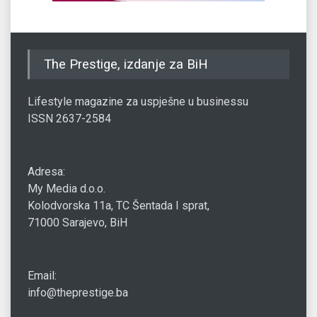
The Prestige, izdanje za BiH
Lifestyle magazine za uspješne u businessu
ISSN 2637-2584
Adresa:
My Media d.o.o.
Kolodvorska 11a, TC Šentada I sprat,
71000 Sarajevo, BiH
Email:
info@theprestige.ba