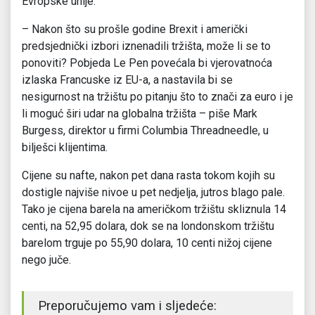
Evropske unije.
– Nakon što su prošle godine Brexit i američki
predsjednički izbori iznenadili tržišta, može li se to
ponoviti? Pobjeda Le Pen povećala bi vjerovatnoća
izlaska Francuske iz EU-a, a nastavila bi se
nesigurnost na tržištu po pitanju što to znači za euro i je
li moguć širi udar na globalna tržišta – piše Mark
Burgess, direktor u firmi Columbia Threadneedle, u
bilješci klijentima.
Cijene su nafte, nakon pet dana rasta tokom kojih su
dostigle najviše nivoe u pet nedjelja, jutros blago pale.
Tako je cijena barela na američkom tržištu skliznula 14
centi, na 52,95 dolara, dok se na londonskom tržištu
barelom trguje po 55,90 dolara, 10 centi nižoj cijene
nego juče.
Preporučujemo vam i sljedeće: