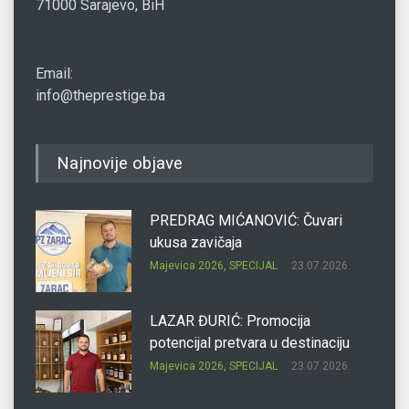
71000 Sarajevo, BiH
Email:
info@theprestige.ba
Najnovije objave
PREDRAG MIĆANOVIĆ: Čuvari
ukusa zavičaja
Majevica 2026
,
SPECIJAL
23.07.2026.
LAZAR ĐURIĆ: Promocija
potencijal pretvara u destinaciju
Majevica 2026
,
SPECIJAL
23.07.2026.