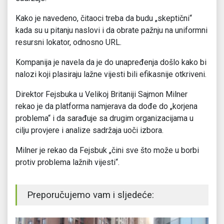
Kako je navedeno, čitaoci treba da budu „skeptični“
kada su u pitanju naslovi i da obrate pažnju na uniformni
resursni lokator, odnosno URL.
Kompanija je navela da je do unapređenja došlo kako bi
nalozi koji plasiraju lažne vijesti bili efikasnije otkriveni.
Direktor Fejsbuka u Velikoj Britaniji Sajmon Milner
rekao je da platforma namjerava da dođe do „korjena
problema“ i da sarađuje sa drugim organizacijama u
cilju provjere i analize sadržaja uoči izbora.
Milner je rekao da Fejsbuk „čini sve što može u borbi
protiv problema lažnih vijesti“.
Preporučujemo vam i sljedeće: