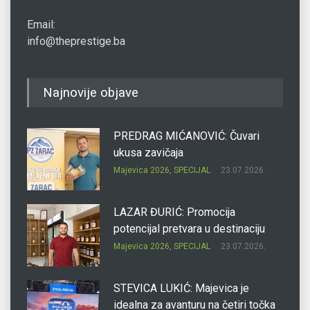
Email:
info@theprestige.ba
Najnovije objave
PREDRAG MIĆANOVIĆ: Čuvari
ukusa zavičaja
Majevica 2026
,
SPECIJAL
23.07.2026.
LAZAR ĐURIĆ: Promocija
potencijal pretvara u destinaciju
Majevica 2026
,
SPECIJAL
23.07.2026.
STEVICA LUKIĆ: Majevica je
idealna za avanturu na četiri točka