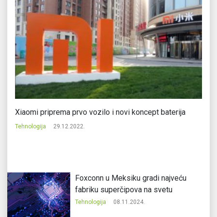
Xiaomi priprema prvo vozilo i novi koncept baterija
Go
Tehnologija
29.12.2022.
Te
Foxconn u Meksiku gradi najveću
fabriku superčipova na svetu
Tehnologija
08.11.2024.