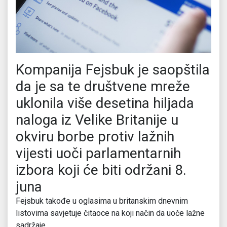
Kompanija Fejsbuk je saopštila
da je sa te društvene mreže
uklonila više desetina hiljada
naloga iz Velike Britanije u
okviru borbe protiv lažnih
vijesti uoči parlamentarnih
izbora koji će biti održani 8.
juna
Fejsbuk takođe u oglasima u britanskim dnevnim
listovima savjetuje čitaoce na koji način da uoče lažne
sadržaje.