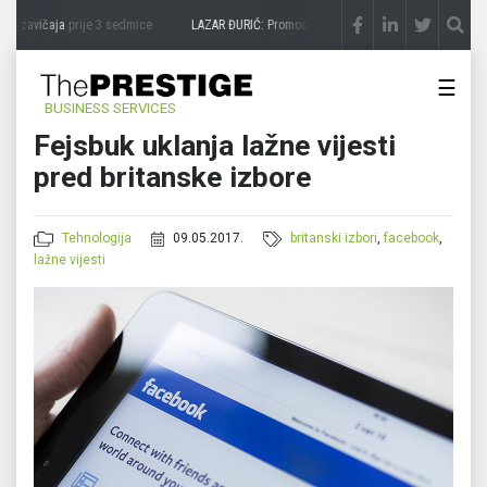
a zavičaja
prije 3 sedmice
LAZAR ĐURIĆ: Promocija potencijal pretvara u destinacij
☰
BUSINESS SERVICES
Fejsbuk uklanja lažne vijesti
pred britanske izbore
Tehnologija
09.05.2017.
britanski izbori
,
facebook
,
lažne vijesti