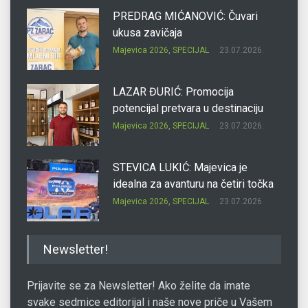
PREDRAG MIĆANOVIĆ: Čuvari
ukusa zavičaja
Majevica 2026
,
SPECIJAL
23.07.2026.
LAZAR ĐURIĆ: Promocija
potencijal pretvara u destinaciju
Majevica 2026
,
SPECIJAL
23.07.2026.
STEVICA LUKIĆ: Majevica je
idealna za avanturu na četiri točka
Majevica 2026
,
SPECIJAL
23.07.2026.
DRAGAN OSTOJIĆ: Moj karakter je
Newsletter!
iskovan na Majevici
Majevica 2026
,
SPECIJAL
23.07.2026.
Prijavite se za Newsletter! Ako želite da imate
svake sedmice editorijal i naše nove priče u Vašem