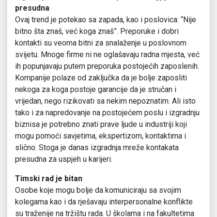
presudna
Ovaj trend je potekao sa zapada, kao i poslovica: “Nije
bitno šta znaš, već koga znaš”. Preporuke i dobri
kontakti su veoma bitni za snalaženje u poslovnom
svijetu. Mnoge firme ni ne oglašavaju radna mjesta, već
ih popunjavaju putem preporuka postojećih zaposlenih.
Kompanije polaze od zaključka da je bolje zaposliti
nekoga za koga postoje garancije da je stručan i
vrijedan, nego rizikovati sa nekim nepoznatim. Ali isto
tako i za napredovanje na postojećem poslu i izgradnju
biznisa je potrebno znati prave ljude u industriji koji
mogu pomoći savjetima, ekspertizom, kontaktima i
slično. Stoga je danas izgradnja mreže kontakata
presudna za uspjeh u karijeri.
Timski rad je bitan
Osobe koje mogu bolje da komuniciraju sa svojim
kolegama kao i da rješavaju interpersonalne konflikte
su traženije na tržištu rada. U školama i na fakultetima