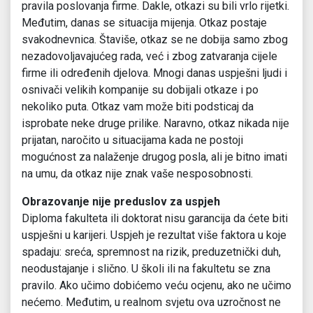
pravila poslovanja firme. Dakle, otkazi su bili vrlo rijetki.
Međutim, danas se situacija mijenja. Otkaz postaje
svakodnevnica. Štaviše, otkaz se ne dobija samo zbog
nezadovoljavajućeg rada, već i zbog zatvaranja cijele
firme ili određenih djelova. Mnogi danas uspješni ljudi i
osnivači velikih kompanije su dobijali otkaze i po
nekoliko puta. Otkaz vam može biti podsticaj da
isprobate neke druge prilike. Naravno, otkaz nikada nije
prijatan, naročito u situacijama kada ne postoji
mogućnost za nalaženje drugog posla, ali je bitno imati
na umu, da otkaz nije znak vaše nesposobnosti.
Obrazovanje nije preduslov za uspjeh
Diploma fakulteta ili doktorat nisu garancija da ćete biti
uspješni u karijeri. Uspjeh je rezultat više faktora u koje
spadaju: sreća, spremnost na rizik, preduzetnički duh,
neodustajanje i slično. U školi ili na fakultetu se zna
pravilo. Ako učimo dobićemo veću ocjenu, ako ne učimo
nećemo. Međutim, u realnom svjetu ova uzročnost ne