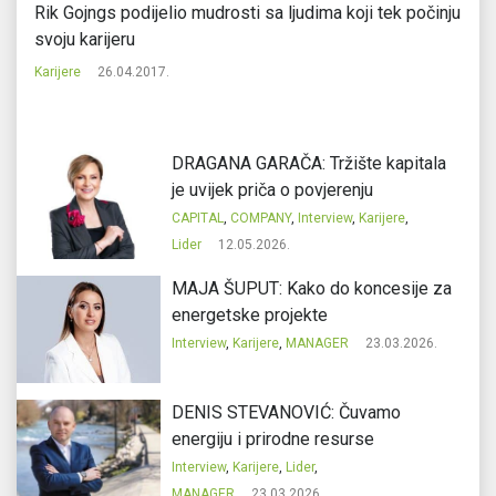
Rik Gojngs podijelio mudrosti sa ljudima koji tek počinju
5 
svoju karijeru
ve
Karijere
26.04.2017.
Ka
DRAGANA GARAČA: Tržište kapitala
je uvijek priča o povjerenju
CAPITAL
,
COMPANY
,
Interview
,
Karijere
,
Lider
12.05.2026.
MAJA ŠUPUT: Kako do koncesije za
energetske projekte
Interview
,
Karijere
,
MANAGER
23.03.2026.
DENIS STEVANOVIĆ: Čuvamo
energiju i prirodne resurse
Interview
,
Karijere
,
Lider
,
MANAGER
23.03.2026.