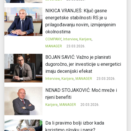
NIKICA VRANJEŠ: Ključ gasne
energetske stabilnosti RS je u
prilagođavanju novim, izmijenjenim
okolnostima
COMPANY
,
Interview
,
Karijere
,
MANAGER
23.03.2026.
BOJAN SAVIĆ: Važno je planirati
dugoročno, jer investicije u energetici
imaju decenijski efekat
Interview
,
Karijere
,
MANAGER
23.03.2026.
NENAD STOJAKOVIĆ: Moć mreže i
njeni benefiti
Karijere
,
MANAGER
20.03.2026.
Da li pravimo bolji izbor kada
koristimo olovku i papir?