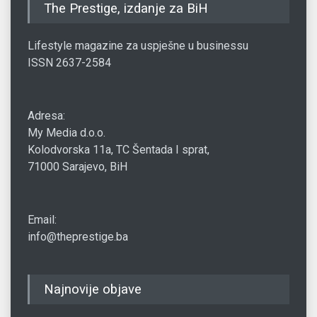
The Prestige, izdanje za BiH
Lifestyle magazine za uspješne u businessu
ISSN 2637-2584
Adresa:
My Media d.o.o.
Kolodvorska 11a, TC Šentada I sprat,
71000 Sarajevo, BiH
Email:
info@theprestige.ba
Najnovije objave