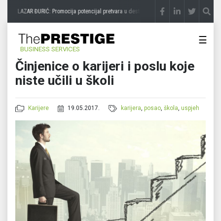
LAZAR ĐURIĆ: Promocija potencijal pretvara u destinaciju
prije 2 sedmice
STEVI
☰
BUSINESS SERVICES
Činjenice o karijeri i poslu koje
niste učili u školi
Karijere
19.05.2017.
karijera
,
posao
,
škola
,
uspjeh