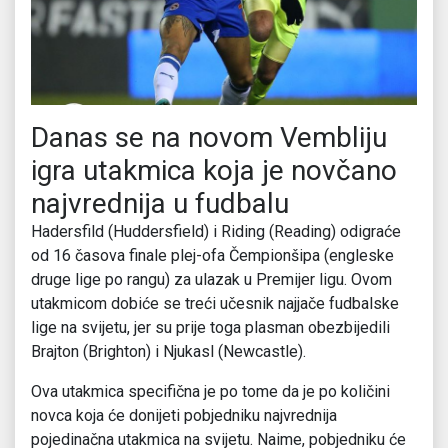
Danas se na novom Vembliju
igra utakmica koja je novčano
najvrednija u fudbalu
Hadersfild (Huddersfield) i Riding (Reading) odigraće
od 16 časova finale plej-ofa Čempionšipa (engleske
druge lige po rangu) za ulazak u Premijer ligu. Ovom
utakmicom dobiće se treći učesnik najjače fudbalske
lige na svijetu, jer su prije toga plasman obezbijedili
Brajton (Brighton) i Njukasl (Newcastle).
Ova utakmica specifična je po tome da je po količini
novca koja će donijeti pobjedniku najvrednija
pojedinačna utakmica na svijetu. Naime, pobjedniku će