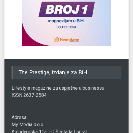
The Prestige, izdanje za BiH
Lifestyle magazine za uspješne u businessu
ISSN 2637-2584
Adresa:
My Media d.o.o.
Kolodvorska 11a, TC Šentada I sprat,