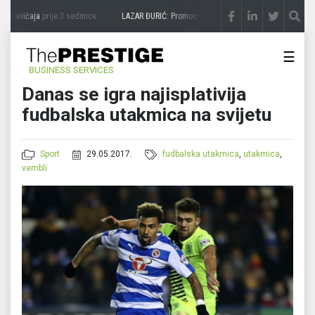
 zavičaja
prije 3 sedmice
LAZAR ĐURIĆ: Promocija potencijal pretvara u destinaciju
☰
BUSINESS SERVICES
Danas se igra najisplativija
fudbalska utakmica na svijetu
Sport
29.05.2017.
fudbalska utakmica
,
utakmica
,
vembli