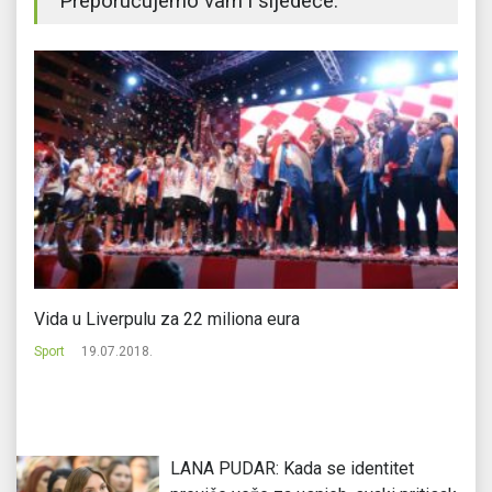
Preporučujemo vam i sljedeće:
Vida u Liverpulu za 22 miliona eura
Fo
Sport
19.07.2018.
Sp
LANA PUDAR: Kada se identitet