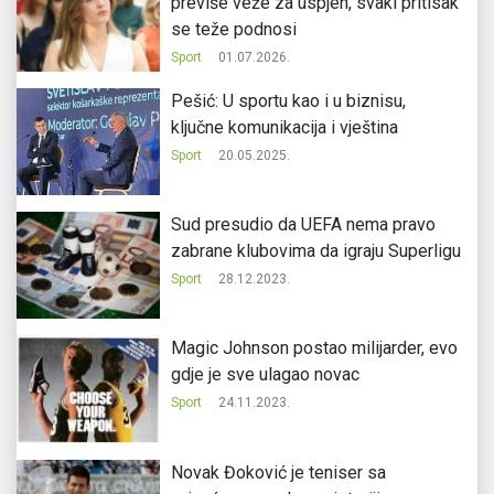
previše veže za uspjeh, svaki pritisak
se teže podnosi
Sport
01.07.2026.
Pešić: U sportu kao i u biznisu,
ključne komunikacija i vještina
Sport
20.05.2025.
Sud presudio da UEFA nema pravo
zabrane klubovima da igraju Superligu
Sport
28.12.2023.
Magic Johnson postao milijarder, evo
gdje je sve ulagao novac
Sport
24.11.2023.
Novak Đoković je teniser sa