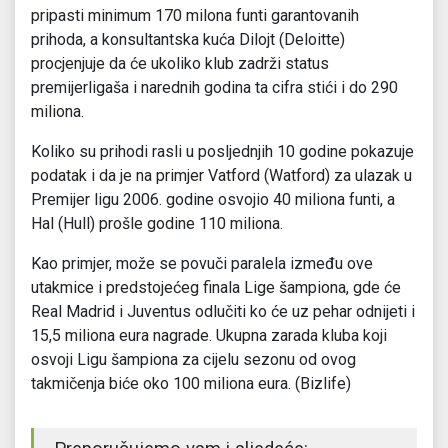
pripasti minimum 170 milona funti garantovanih
prihoda, a konsultantska kuća Dilojt (Deloitte)
procjenjuje da će ukoliko klub zadrži status
premijerligaša i narednih godina ta cifra stići i do 290
miliona.
Koliko su prihodi rasli u posljednjih 10 godine pokazuje
podatak i da je na primjer Vatford (Watford) za ulazak u
Premijer ligu 2006. godine osvojio 40 miliona funti, a
Hal (Hull) prošle godine 110 miliona.
Kao primjer, može se povuči paralela između ove
utakmice i predstojećeg finala Lige šampiona, gde će
Real Madrid i Juventus odlučiti ko će uz pehar odnijeti i
15,5 miliona eura nagrade. Ukupna zarada kluba koji
osvoji Ligu šampiona za cijelu sezonu od ovog
takmičenja biće oko 100 miliona eura. (Bizlife)