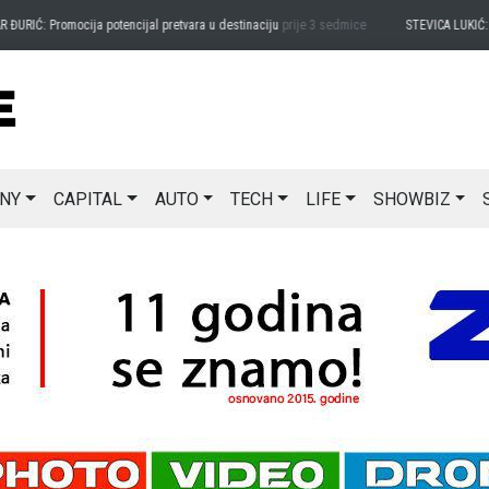
ĐURIĆ: Promocija potencijal pretvara u destinaciju
prije 3 sedmice
STEVICA LUKIĆ: Ma
NY
CAPITAL
AUTO
TECH
LIFE
SHOWBIZ