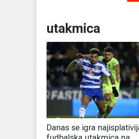
utakmica
Danas se igra najisplativij
fudbalska utakmica na