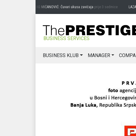
PREDRAG MIĆANOVIĆ: Čuvari ukusa zavičaja
prije 3 sedmice
LAZAR 
BUSINESS SERVICES
BUSINESS KLUB
MANAGER
COMPA