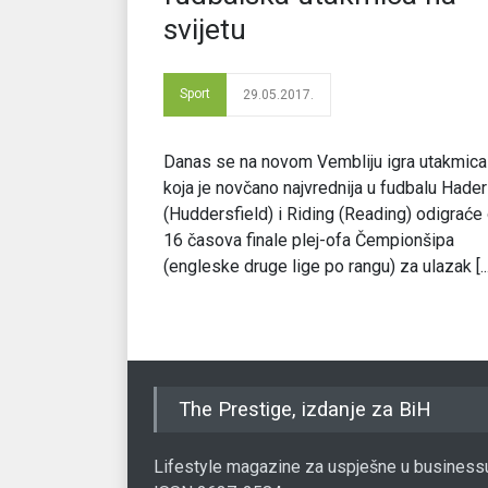
svijetu
Sport
29.05.2017.
Danas se na novom Vembliju igra utakmica
koja je novčano najvrednija u fudbalu Hader
(Huddersfield) i Riding (Reading) odigraće
16 časova finale plej-ofa Čempionšipa
(engleske druge lige po rangu) za ulazak [...
The Prestige, izdanje za BiH
Lifestyle magazine za uspješne u business