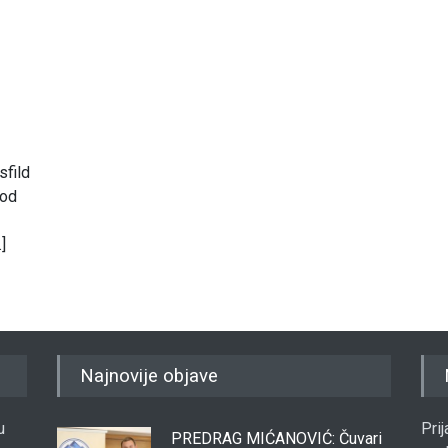
sfild
 od
]
Najnovije objave
u
Pri
PREDRAG MIĆANOVIĆ: Čuvari