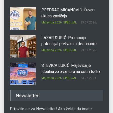
PREDRAG MIĆANOVIĆ: Čuvari
ukusa zavičaja
Majevica 2026
,
SPECIJAL
23.07.2026.
LAZAR ĐURIĆ: Promocija
potencijal pretvara u destinaciju
Majevica 2026
,
SPECIJAL
23.07.2026.
STEVICA LUKIĆ: Majevica je
idealna za avanturu na četiri točka
Majevica 2026
,
SPECIJAL
23.07.2026.
DRAGAN OSTOJIĆ: Moj karakter je
Newsletter!
iskovan na Majevici
Majevica 2026
,
SPECIJAL
23.07.2026.
Prijavite se za Newsletter! Ako želite da imate