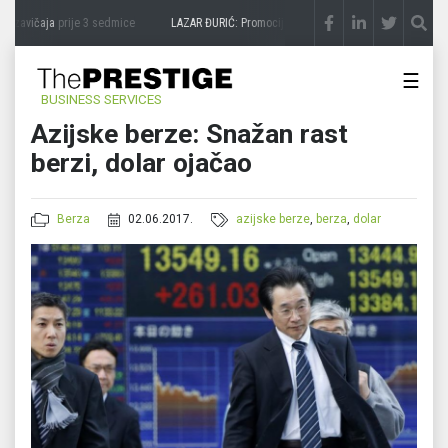
 zavičaja
prije 3 sedmice
LAZAR ĐURIĆ: Promocija potencijal pretvara u destinaciju
p
☰
BUSINESS SERVICES
Azijske berze: Snažan rast
berzi, dolar ojačao
Berza
02.06.2017.
azijske berze
,
berza
,
dolar