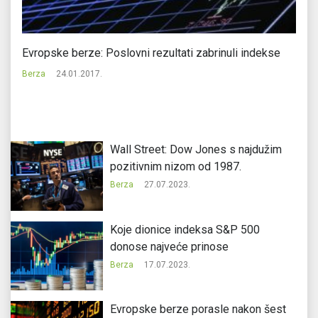
Evropske berze: Poslovni rezultati zabrinuli indekse
Az
Berza
24.01.2017.
Be
Wall Street: Dow Jones s najdužim
pozitivnim nizom od 1987.
Berza
27.07.2023.
Koje dionice indeksa S&P 500
donose najveće prinose
Berza
17.07.2023.
Evropske berze porasle nakon šest