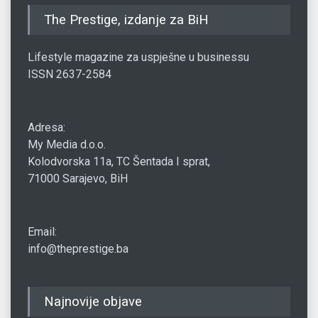
The Prestige, izdanje za BiH
Lifestyle magazine za uspješne u businessu
ISSN 2637-2584
Adresa:
My Media d.o.o.
Kolodvorska 11a, TC Šentada I sprat,
71000 Sarajevo, BiH
Email:
info@theprestige.ba
Najnovije objave