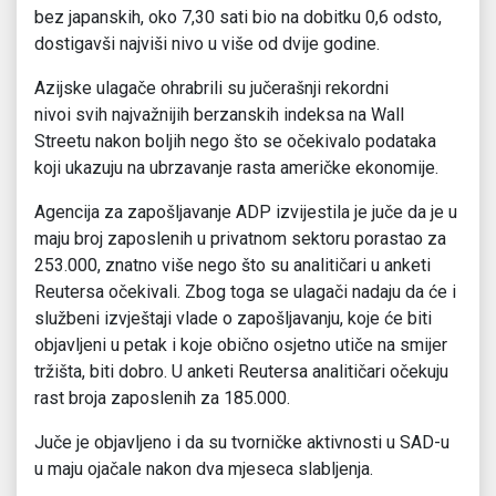
bez japanskih, oko 7,30 sati bio na dobitku 0,6 odsto,
dostigavši najviši nivo u više od dvije godine.
Azijske ulagače ohrabrili su jučerašnji rekordni
nivoi svih najvažnijih berzanskih indeksa na Wall
Streetu nakon boljih nego što se očekivalo podataka
koji ukazuju na ubrzavanje rasta američke ekonomije.
Agencija za zapošljavanje ADP izvijestila je juče da je u
maju broj zaposlenih u privatnom sektoru porastao za
253.000, znatno više nego što su analitičari u anketi
Reutersa očekivali. Zbog toga se ulagači nadaju da će i
službeni izvještaji vlade o zapošljavanju, koje će biti
objavljeni u petak i koje obično osjetno utiče na smijer
tržišta, biti dobro. U anketi Reutersa analitičari očekuju
rast broja zaposlenih za 185.000.
Juče je objavljeno i da su tvorničke aktivnosti u SAD-u
u maju ojačale nakon dva mjeseca slabljenja.