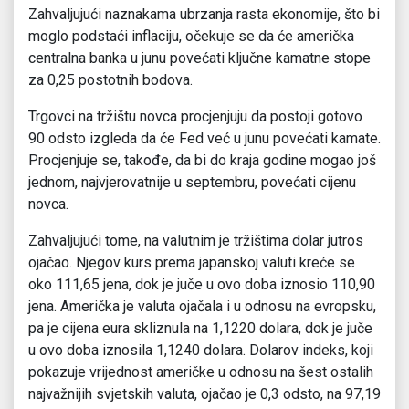
Zahvaljujući naznakama ubrzanja rasta ekonomije, što bi
moglo podstaći inflaciju, očekuje se da će američka
centralna banka u junu povećati ključne kamatne stope
za 0,25 postotnih bodova.
Trgovci na tržištu novca procjenjuju da postoji gotovo
90 odsto izgleda da će Fed već u junu povećati kamate.
Procjenjuje se, takođe, da bi do kraja godine mogao još
jednom, najvjerovatnije u septembru, povećati cijenu
novca.
Zahvaljujući tome, na valutnim je tržištima dolar jutros
ojačao. Njegov kurs prema japanskoj valuti kreće se
oko 111,65 jena, dok je juče u ovo doba iznosio 110,90
jena. Američka je valuta ojačala i u odnosu na evropsku,
pa je cijena eura skliznula na 1,1220 dolara, dok je juče
u ovo doba iznosila 1,1240 dolara. Dolarov indeks, koji
pokazuje vrijednost američke u odnosu na šest ostalih
najvažnijih svjetskih valuta, ojačao je 0,3 odsto, na 97,19