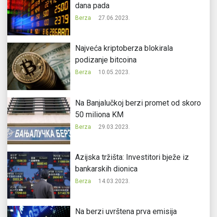
dana pada
Berza
27.06.2023.
Najveća kriptoberza blokirala
podizanje bitcoina
Berza
10.05.2023.
Na Banjalučkoj berzi promet od skoro
50 miliona KM
Berza
29.03.2023.
Azijska tržišta: Investitori bježe iz
bankarskih dionica
Berza
14.03.2023.
Na berzi uvrštena prva emisija