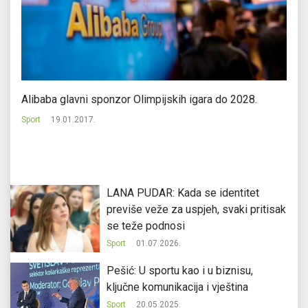
Alibaba glavni sponzor Olimpijskih igara do 2028.
FI
Sport
19.01.2017.
Sp
LANA PUDAR: Kada se identitet
previše veže za uspjeh, svaki pritisak
se teže podnosi
Sport
01.07.2026.
Pešić: U sportu kao i u biznisu,
ključne komunikacija i vještina
Sport
20.05.2025.