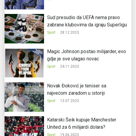
Sud presudio da UEFA nema pravo
zabrane klubovima da igraju Superligu
Sport
28.12.2023.
Magic Johnson postao milijarder, evo
gdje je sve ulagao novac
Sport
24.11.2023.
Novak Đoković je teniser sa
najvećom zaradom u istoriji
Sport
13.07.2023.
Katarski Šeik kupuje Manchester
United za 6 milijardi dolara?
Sport
19.06.2023.