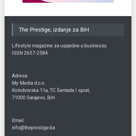
The Prestige, izdanje za BiH
Lifestyle magazine za uspješne u businessu
ISSN 2637-2584
Adresa:
My Media d.o.o.
Kolodvorska 11a, TC Šentada I sprat,
71000 Sarajevo, BiH
Email:
info@theprestige.ba