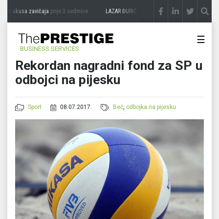
ri ukusa zavičaja
prije 3 sedmice
LAZAR ĐURIĆ: Promocija potencijal pretvara u de
☰
BUSINESS SERVICES
Rekordan nagradni fond za SP u
odbojci na pijesku
Sport
08.07.2017.
Beč
,
odbojka na pijesku