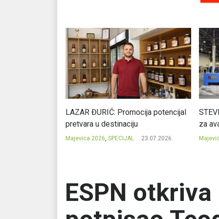
Ć: Čuvari ukusa
LAZAR ĐURIĆ: Promocija potencijal
STEVI
pretvara u destinaciju
za ava
23.07.2026.
Majevica 2026
,
SPECIJAL
23.07.2026.
Majevi
ESPN otkriva 