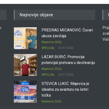
Najnovije objave
u
Pri
PREDRAG MIĆANOVIĆ: Čuvari
sva
ukusa zavičaja
Vaš
Majevica 2026
,
SPECIJAL
23.07.2026.
LAZAR ĐURIĆ: Promocija
potencijal pretvara u destinaciju
Majevica 2026
,
SPECIJAL
23.07.2026.
STEVICA LUKIĆ: Majevica je
idealna za avanturu na četiri
točka
Majevica 2026
,
SPECIJAL
23.07.2026.