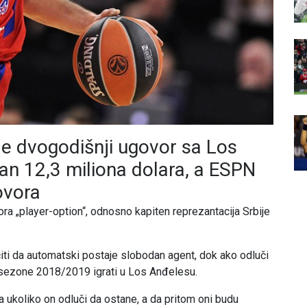
je dvogodišnji ugovor sa Los
an 12,3 miliona dolara, a ESPN
ovora
ra „player-option“, odnosno kapiten reprezantacija Srbije
iti da automatski postaje slobodan agent, dok ako odluči
 i sezone 2018/2019 igrati u Los Anđelesu.
a ukoliko on odluči da ostane, a da pritom oni budu