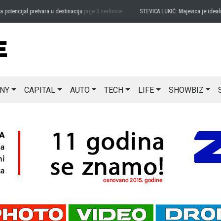
encijal pretvara u destinaciju
prije 3 sedmice
STEVICA LUKIĆ: Majevica je idealna za
NY
CAPITAL
AUTO
TECH
LIFE
SHOWBIZ