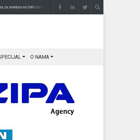
 avanturu na četiri točka
prije 3 sedmice
DRAGAN OSTOJIĆ: Moj karakter je iskovan
SPECIJAL
O NAMA