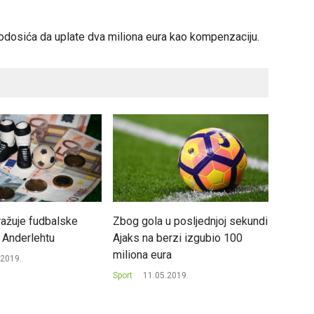
eodosića da uplate dva miliona eura kao kompenzaciju.
tražuje fudbalske
Zbog gola u posljednjoj sekundi
Video i
u Anderlehtu
Ajaks na berzi izgubio 100
sport?
miliona eura
.2019.
Sport
1
Sport
11.05.2019.