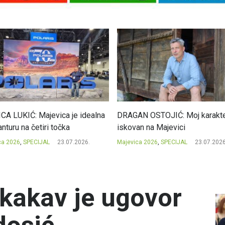
CA LUKIĆ: Majevica je idealna
DRAGAN OSTOJIĆ: Moj karakte
nturu na četiri točka
iskovan na Majevici
ca 2026
,
SPECIJAL
23.07.2026.
Majevica 2026
,
SPECIJAL
23.07.2026
kakav je ugovor