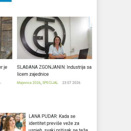
r je
SLAĐANA ZGONJANIN: Industrija sa
NIKOLA GAVRIĆ: L
licem zajednice
regionalni uspje
.
Majevica 2026
,
SPECIJAL
23.07.2026.
Majevica 2026
,
SPEC
LANA PUDAR: Kada se
identitet previše veže za
uspjeh, svaki pritisak se teže