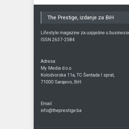
The Prestige, izdanje za BiH
Lifestyle magazine za uspješne u business
ISSN 2637-2584
Adresa:
My Media d.o.o.
Kolodvorska 11a, TC Šentada I sprat,
71000 Sarajevo, BiH
Email:
info@theprestige.ba