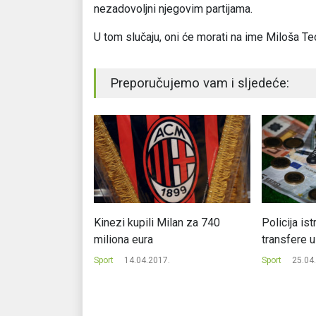
nezadovoljni njegovim partijama.
U tom slučaju, oni će morati na ime Miloša T
Preporučujemo vam i sljedeće:
iš li karijeru u e-
Kinezi kupili Milan za 740
Policija is
miliona eura
transfere 
.
Sport
14.04.2017.
Sport
25.04