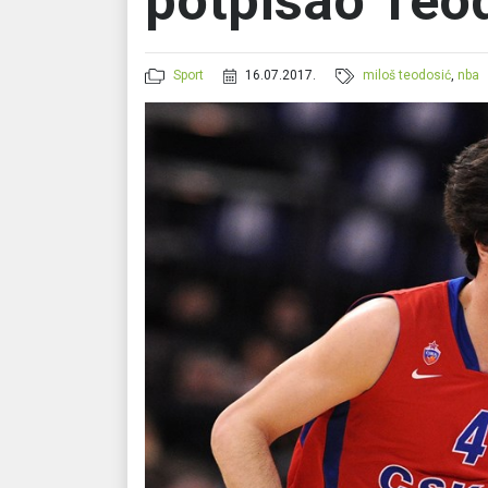
potpisao Teo
Sport
16.07.2017.
miloš teodosić
,
nba