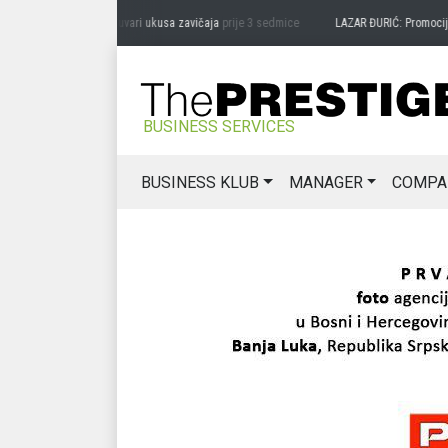
RAG MIĆANOVIĆ: Čuvari ukusa zavičaja
prije 3 sedmice
LAZAR ĐURIĆ: Promocija pot
BUSINESS SERVICES
BUSINESS KLUB
MANAGER
COMPA