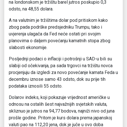
na londonskom je tržištu barel jutros poskupio 0,3
odsto, na 48,55 dolara.
A na valutnim je tržištima dolar pod pritiskom kako
zbog pada podrške predsjedniku Trumpu, tako i
uvjerenja ulagača da Fed neće ostati pri svojim
planovima o daljem povećanju kamatnih stopa zbog
slabosti ekonomije.
Posljednji podaci o inflaciji i potrošnji u SAD-u bili su
slabiji od očekivanja, pa sada trgovci na tržištu novca
procjenjuju da izgledi za novo povećanje kamata Feda u
decembru iznose samo 43 odsto, dok su prije tih
podataka iznosili 55 odsto.
Dolarov indeks, koji pokazuje vrijednost američke u
odnosu na ostalih šest najvažnijih svjetskih valuta,
skliznuo je jutros na 94,77 bodova, najniži nivo od juna
prošle godine. Pritom je kurs dolara prema japanskoj
valuti pao na 112,20 jena, dok je juče u ovo doba