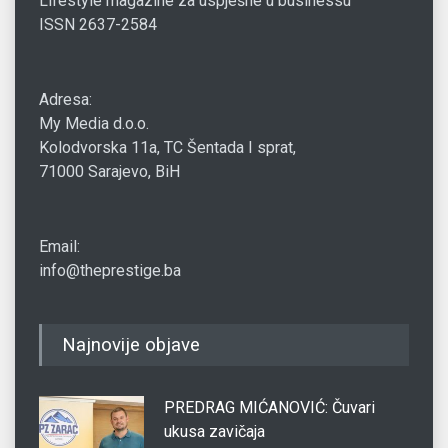
Lifestyle magazine za uspješne u businessu
ISSN 2637-2584
Adresa:
My Media d.o.o.
Kolodvorska 11a, TC Šentada I sprat,
71000 Sarajevo, BiH
Email:
info@theprestige.ba
Najnovije objave
PREDRAG MIĆANOVIĆ: Čuvari
ukusa zavičaja