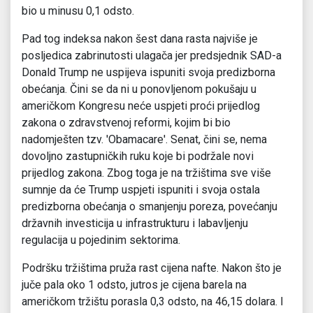
bio u minusu 0,1 odsto.
Pad tog indeksa nakon šest dana rasta najviše je
posljedica zabrinutosti ulagača jer predsjednik SAD-a
Donald Trump ne uspijeva ispuniti svoja predizborna
obećanja. Čini se da ni u ponovljenom pokušaju u
američkom Kongresu neće uspjeti proći prijedlog
zakona o zdravstvenoj reformi, kojim bi bio
nadomješten tzv. ′Obamacare′. Senat, čini se, nema
dovoljno zastupničkih ruku koje bi podržale novi
prijedlog zakona. Zbog toga je na tržištima sve više
sumnje da će Trump uspjeti ispuniti i svoja ostala
predizborna obećanja o smanjenju poreza, povećanju
državnih investicija u infrastrukturu i labavljenju
regulacija u pojedinim sektorima.
Podršku tržištima pruža rast cijena nafte. Nakon što je
juče pala oko 1 odsto, jutros je cijena barela na
američkom tržištu porasla 0,3 odsto, na 46,15 dolara. I