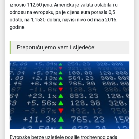
iznosio 112,60 jena. Američka je valuta oslabila i u
odnosu na evropsku, pa je cijena eura porasla 0,5
odsto, na 1,1530 dolara, najviši nivo od maja 2016.
godine.
Preporučujemo vam i sljedeće:
Evropske berze uzletjele poslije trodnevnog pada
Wa