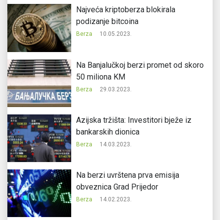
Najveća kriptoberza blokirala
podizanje bitcoina
Berza
10.05.2023.
Na Banjalučkoj berzi promet od skoro
50 miliona KM
Berza
29.03.2023.
Azijska tržišta: Investitori bježe iz
bankarskih dionica
Berza
14.03.2023.
Na berzi uvrštena prva emisija
obveznica Grad Prijedor
Berza
14.02.2023.