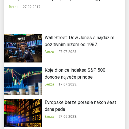
Berza
27.02.2017.
Be
Wall Street: Dow Jones s najdužim
pozitivnim nizom od 1987.
Berza
27.07.2023.
Koje dionice indeksa S&P 500
donose najveće prinose
Berza
17.07.2023.
Evropske berze porasle nakon šest
dana pada
Berza
27.06.2023.