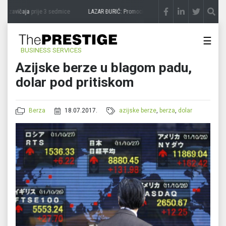
 zavičaja
prije 3 sedmice
LAZAR ĐURIĆ: Promocija potencijal pretvara u destinaciju
☰
BUSINESS SERVICES
Azijske berze u blagom padu,
dolar pod pritiskom
Berza
18.07.2017.
azijske berze
,
berza
,
dolar