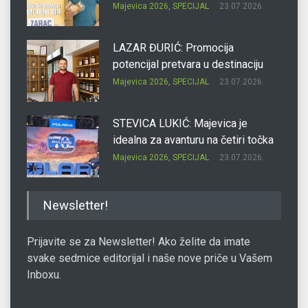
Majevica 2026
,
SPECIJAL
23.07.2026.
LAZAR ĐURIĆ: Promocija
potencijal pretvara u destinaciju
Majevica 2026
,
SPECIJAL
23.07.2026.
STEVICA LUKIĆ: Majevica je
idealna za avanturu na četiri točka
Majevica 2026
,
SPECIJAL
23.07.2026.
DRAGAN OSTOJIĆ: Moj karakter je
Newsletter!
iskovan na Majevici
Majevica 2026
,
SPECIJAL
23.07.2026.
Prijavite se za Newsletter! Ako želite da imate
svake sedmice editorijal i naše nove priče u Vašem
Inboxu.
SLAĐANA ZGONJANIN: Industrija
sa licem zajednice