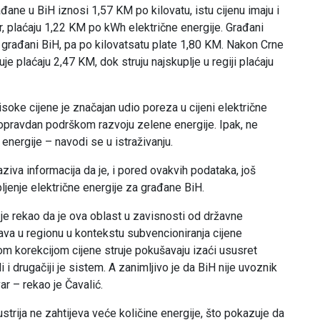
đane u BiH iznosi 1,57 KM po kilovatu, istu cijenu imaju i
er, plaćaju 1,22 KM po kWh električne energije. Građani
o građani BiH, pa po kilovatsatu plate 1,80 KM. Nakon Crne
uje plaćaju 2,47 KM, dok struju najskuplje u regiji plaćaju
isoke cijene je značajan udio poreza u cijeni električne
opravdan podrškom razvoju zelene energije. Ipak, ne
 energije – navodi se u istraživanju.
ziva informacija da je, i pored ovakvih podataka, još
enje električne energije za građane BiH.
je rekao da je ova oblast u zavisnosti od državne
ržava u regionu u kontekstu subvencioniranja cijene
vnom korekcijom cijene struje pokušavaju izaći ususret
i drugačiji je sistem. A zanimljivo je da BiH nije uvoznik
ar – rekao je Čavalić.
strija ne zahtijeva veće količine energije, što pokazuje da