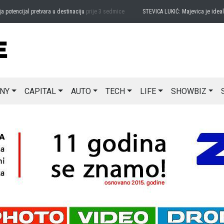
ncijal pretvara u destinaciju
prije 3 sedmice
STEVICA LUKIĆ: Majevica je idealna za
NY
CAPITAL
AUTO
TECH
LIFE
SHOWBIZ