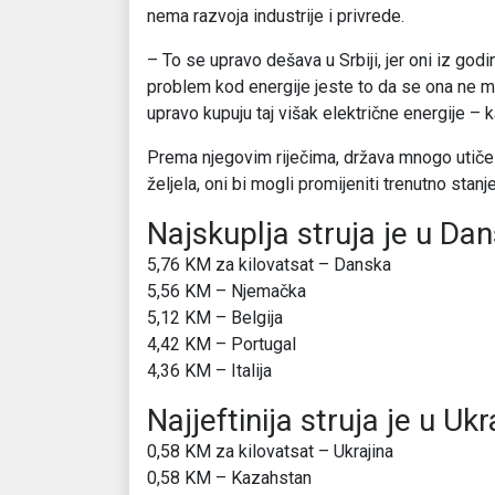
nema razvoja industrije i privrede.
– To se upravo dešava u Srbiji, jer oni iz god
problem kod energije jeste to da se ona ne m
upravo kupuju taj višak električne energije – k
Prema njegovim riječima, država mnogo utiče n
željela, oni bi mogli promijeniti trenutno stanj
Najskuplja struja je u Da
5,76 KM za kilovatsat – Danska
5,56 KM – Njemačka
5,12 KM – Belgija
4,42 KM – Portugal
4,36 KM – Italija
Najjeftinija struja je u Ukra
0,58 KM za kilovatsat – Ukrajina
0,58 KM – Kazahstan