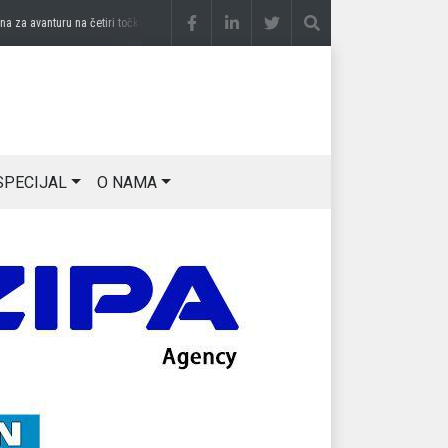
 avanturu na četiri točka
prije 3 sedmice
DRAGAN OSTOJIĆ: Moj karakter je iskovan 
SPECIJAL
O NAMA