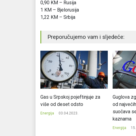
0,90 KM – Rusija
1 KM – Bjelorusija
1,22 KM – Srbija
Preporučujemo vam i sljedeće:
 će biti na
Gas u Srpskoj pojeftinjuje za
Guglova zg
godina
više od deset odsto
od najveći
suočava se
018.
Energija
03.04.2023.
kaznama
Energija
15