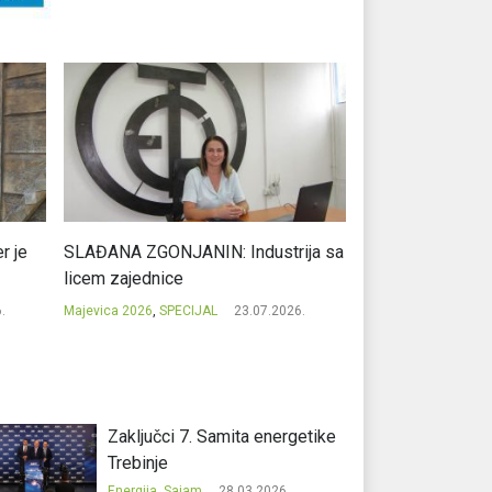
r je
SLAĐANA ZGONJANIN: Industrija sa
NIKOLA GAVRIĆ: L
licem zajednice
regionalni uspje
.
Majevica 2026
,
SPECIJAL
23.07.2026.
Majevica 2026
,
SPEC
Zaključci 7. Samita energetike
Trebinje
Energija
,
Sajam
28.03.2026.