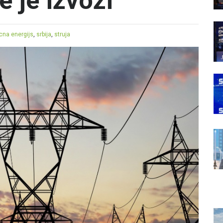
 je izvozi
icna energijs
,
srbija
,
struja