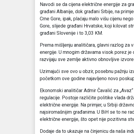
Navodi se da cijena električne energije za gra
građani Albanije, dok građani Srbije, na primj
Crne Gore, ipak, plaćaju malo višu cijenu neg
Gore, slijede građani Hrvatske, koji kilovat str
građani Slovenije i to 3,03 KM.
Prema mišljenju analitičara, glavni razlog za v
energije. U mnogim državama visok porez je 
razvijaju sve zemlje aktivno obnovljive izvore
Uzimajući sve ovo u obzir, posebnu pažnju iza
početkom ove godine najavljeno novo poskuplj
Ekonomski analitičar Admir Čavalić za „Avaz“ 
regulacije. Postoje različite politike vlada d
električne energije. Na primjer, u Srbiji drža
najsiromašnijim građanima. U BiH se to ne radi 
električne energije, što opet nije pozitivna stv
Dodaje da to ukazuje na činjenicu da naša indu