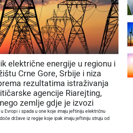
nik električne energije u regionu i
žištu Crne Gore, Srbije i niza
prema rezultatima istraživanja
itičarske agencije Riarejting,
 nego zemlje gdje je izvozi
 Evropi i spada u one koje imaju jeftiniju električnu
oče države iz regije koje ipak imaju jeftiniju struju od