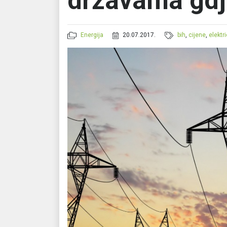
državama gdje
Energija
20.07.2017.
bih
,
cijene
,
elektr