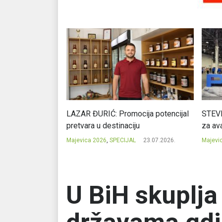
Ć: Čuvari ukusa
LAZAR ĐURIĆ: Promocija potencijal
STEVI
pretvara u destinaciju
za ava
23.07.2026.
Majevica 2026
,
SPECIJAL
23.07.2026.
Majevi
U BiH skuplja