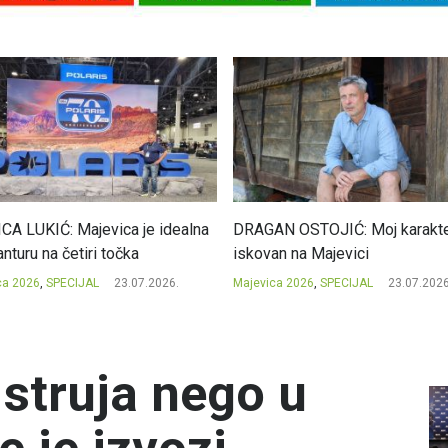
CA LUKIĆ: Majevica je idealna
DRAGAN OSTOJIĆ: Moj karakte
nturu na četiri točka
iskovan na Majevici
ca 2026
,
SPECIJAL
23.07.2026.
Majevica 2026
,
SPECIJAL
23.07.2026
 struja nego u