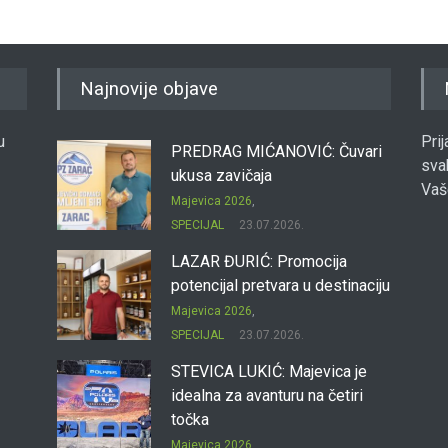
Najnovije objave
u
Pri
PREDRAG MIĆANOVIĆ: Čuvari
sva
ukusa zavičaja
Vaš
Majevica 2026
,
SPECIJAL
23.07.2026.
LAZAR ĐURIĆ: Promocija
potencijal pretvara u destinaciju
Majevica 2026
,
SPECIJAL
23.07.2026.
STEVICA LUKIĆ: Majevica je
idealna za avanturu na četiri
točka
Majevica 2026
,