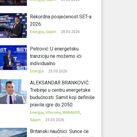
Rekordna posjećenost SET-a
2026.
Energija
,
Sajam
28.03.2026.
Petrović: U energetsku
tranziciju ne možemo ići
individualno
Energija
25.03.2026.
ALEKSANDAR BRANKOVIĆ:
Trebinje u centru energetske
budućnosti: Samit koji definiše
pravila igre do 2050.
Energija
,
Interview
,
MANAGER
,
Sajam
23.03.2026.
Britanski naučnici: Sunce će