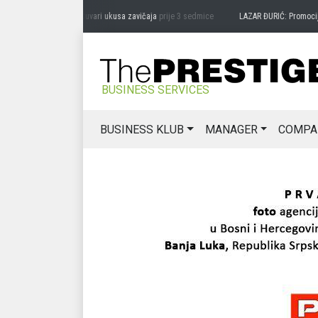
RAG MIĆANOVIĆ: Čuvari ukusa zavičaja
prije 3 sedmice
LAZAR ĐURIĆ: Promocija pote
BUSINESS SERVICES
BUSINESS KLUB
MANAGER
COMPA