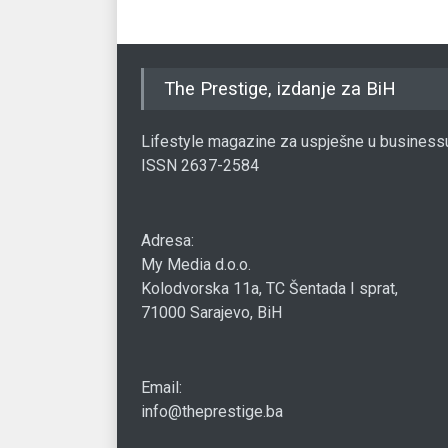
The Prestige, izdanje za BiH
Lifestyle magazine za uspješne u business
ISSN 2637-2584
Adresa:
My Media d.o.o.
Kolodvorska 11a, TC Šentada I sprat,
71000 Sarajevo, BiH
Email:
info@theprestige.ba