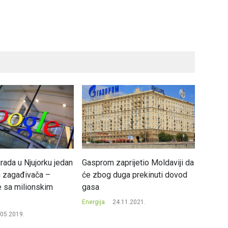
rada u Njujorku jedan
Gasprom zaprijetio Moldaviji da
Da li ć
h zagađivača –
će zbog duga prekinuti dovod
nafte 
 sa milionskim
gasa
juanim
Energija
24.11.2021.
Energija
.05.2019.