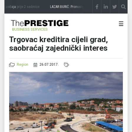
 zavičaja
prije 2 sedmice
LAZAR ĐURIĆ: Promocija potencijal pretvara u destinaciju
p
☰
BUSINESS SERVICES
Trgovac kreditira cijeli grad,
saobraćaj zajednički interes
Region
26.07.2017.