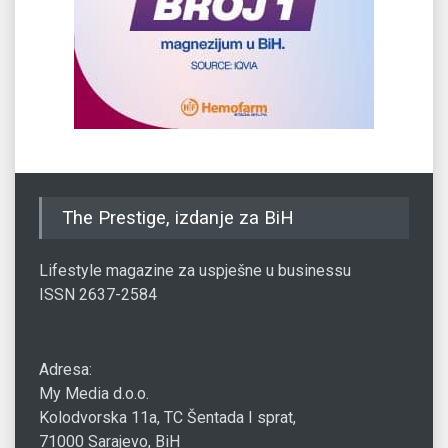
The Prestige, izdanje za BiH
Lifestyle magazine za uspješne u businessu
ISSN 2637-2584
Adresa:
My Media d.o.o.
Kolodvorska 11a, TC Šentada I sprat,
71000 Sarajevo, BiH