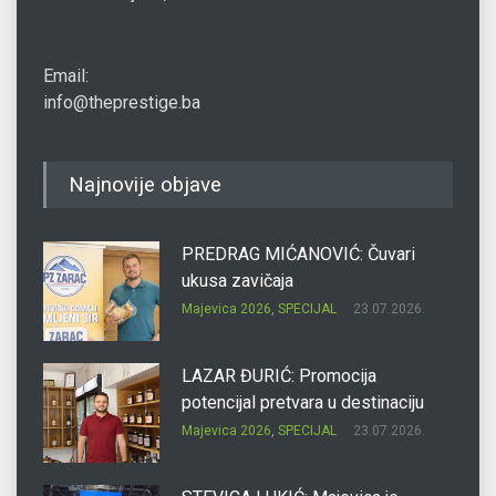
Email:
info@theprestige.ba
Najnovije objave
PREDRAG MIĆANOVIĆ: Čuvari
ukusa zavičaja
Majevica 2026
,
SPECIJAL
23.07.2026.
LAZAR ĐURIĆ: Promocija
potencijal pretvara u destinaciju
Majevica 2026
,
SPECIJAL
23.07.2026.