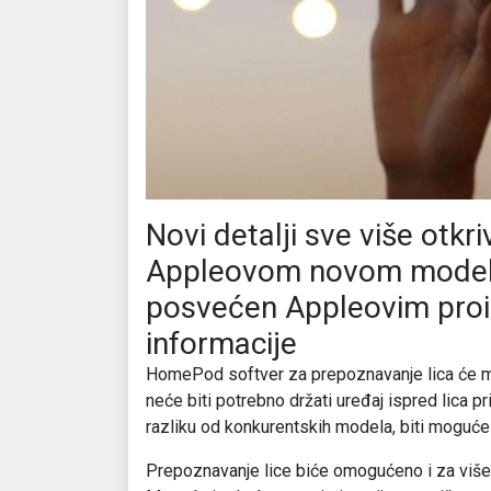
Novi detalji sve više otk
Appleovom novom modelu 
posvećen Appleovim proi
informacije
HomePod softver za prepoznavanje lica će moć
neće biti potrebno držati uređaj ispred lica p
razliku od konkurentskih modela, biti mogu
Prepoznavanje lice biće omogućeno i za više o