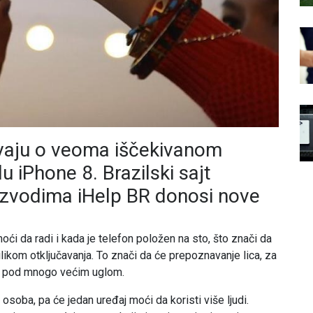
rivaju o veoma iščekivanom
iPhone 8. Brazilski sajt
zvodima iHelp BR donosi nove
i da radi i kada je telefon položen na sto, što znači da
rilikom otključavanja. To znači da će prepoznavanje lica, za
će pod mnogo većim uglom.
soba, pa će jedan uređaj moći da koristi više ljudi.