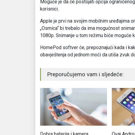
Moguće je da će postojati opcija ograničenog 
korisnici.
Apple je prvi na svojim mobilnim uređajima 
„Osmica“ bi trebalo da ima mogućnost snimanj
1080p. Snimanje u tom režimu biće moguće 
HomePod softver će, prepoznajući kada i kako 
obavještenja od jednom moći da utiša zvuk dol
Preporučujemo vam i sljedeće:
oručio milion
Dobra baterija i kamera
Ovaj Androi