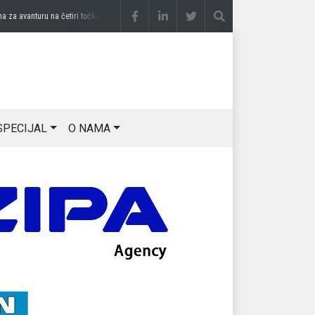
a avanturu na četiri točka
prije 3 sedmice
DRAGAN OSTOJIĆ: Moj karakter je iskovan
SPECIJAL
O NAMA