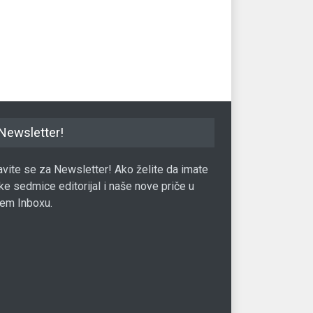
 telefona
senzor otiska prsta ispod
Ur
displeja
26.04.2020.
Mob
Mobilni
19.01.2021.
Newsletter!
javite se za Newsletter! Ako želite da imate
ke sedmice editorijal i naše nove priče u
em Inboxu.