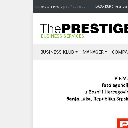
DRAG MIĆANOVIĆ: Čuvari ukusa zavičaja
prije 3 sedmice
LAZAR ĐURIĆ: Promocija pot
BUSINESS SERVICES
BUSINESS KLUB
MANAGER
COMPA