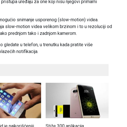
pristupa uređaju za one koji nisu njegovi primarni
omogućio snimanje usporenog (slow-motion) videa.
a slow-motion videa velikom brzinom i to u rezoluciji od
kako prednjom tako i zadnjom kamerom.
gledate u telefon, u trenutku kada pratite više
azećih notifikacija.
d je najkorišćeniji
Stiže 300 aplikacija
Motoro