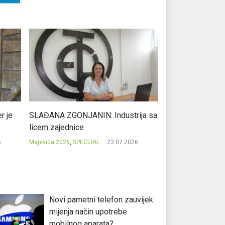
r je
SLAĐANA ZGONJANIN: Industrija sa
NIKOLA GAVRIĆ: L
licem zajednice
regionalni uspje
.
Majevica 2026
,
SPECIJAL
23.07.2026.
Majevica 2026
,
SPEC
Novi pametni telefon zauvijek
mijenja način upotrebe
mobilnog aparata?