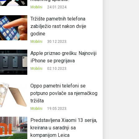
Mobilni
24.01.2024.
Tržište pametnih telefona
zabilježio rast nakon dvije
godine
Mobilni
30.12.2023.
Apple priznao grešku: Najnoviji
iPhone se pregrijava
Mobilni
02.10.2023.
Oppo pametni telefoni se
potpuno povlače sa njemačkog
tržišta
Mobilni
19.05.2023.
Predstavljena Xiaomi 13 serija,
kreirana u saradnji sa
kompanijom Leica