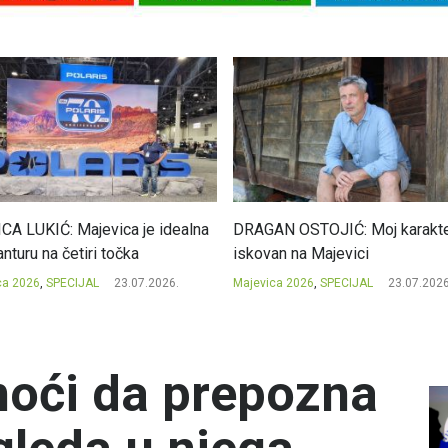
CA LUKIĆ: Majevica je idealna
DRAGAN OSTOJIĆ: Moj karakte
nturu na četiri točka
iskovan na Majevici
ca 2026
,
SPECIJAL
23.07.2026.
Majevica 2026
,
SPECIJAL
23.07.2026
moći da prepozna