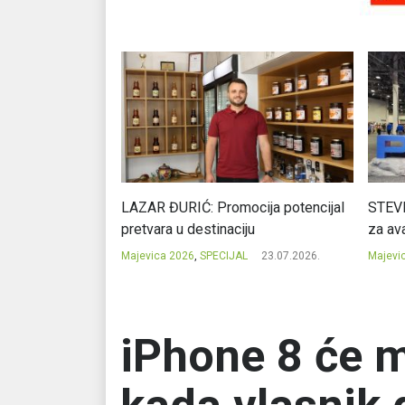
Ć: Čuvari ukusa
LAZAR ĐURIĆ: Promocija potencijal
STEVI
pretvara u destinaciju
za ava
23.07.2026.
Majevica 2026
,
SPECIJAL
23.07.2026.
Majevi
iPhone 8 će 