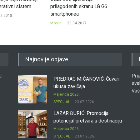
erativni sistem
prilagođenih ekranu LG G6
flegšip
smartphonea
02.2018.
Mobilni
Mobilni
20.04.2017.
Najnovije objave
u
Pri
PREDRAG MIĆANOVIĆ: Čuvari
sva
ukusa zavičaja
Vaš
Majevica 2026
,
SPECIJAL
23.07.2026.
LAZAR ĐURIĆ: Promocija
potencijal pretvara u destinaciju
Majevica 2026
,
SPECIJAL
23.07.2026.