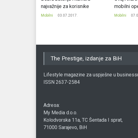
HongMeng OS-om
najvažnije za korisnike
mobilni op
19.
Mobilni
03.07.2017.
Mobilni
07.
The Prestige, izdanje za BiH
Lifestyle magazine za uspješne u business
ISSN 2637-2584
Adresa:
My Media d.o.o.
Kolodvorska 11a, TC Šentada I sprat,
71000 Sarajevo, BiH