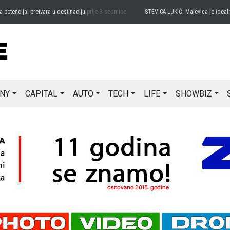
encijal pretvara u destinaciju
prije 3 sedmice
STEVICA LUKIĆ: Majevica je idealna z
NY
CAPITAL
AUTO
TECH
LIFE
SHOWBIZ