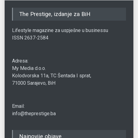
The Prestige, izdanje za BiH
Lifestyle magazine za uspješne u businessu
ISSN 2637-2584
Adresa:
My Media d.o.o.
Kolodvorska 11a, TC Šentada I sprat,
71000 Sarajevo, BiH
Email:
info@theprestige.ba
Najnovije objave