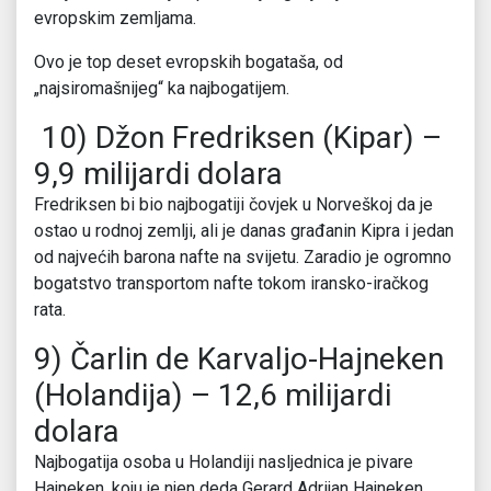
evropskim zemljama.
Ovo je top deset evropskih bogataša, od
„najsiromašnijeg“ ka najbogatijem.
10) Džon Fredriksen (Kipar) –
9,9 milijardi dolara
Fredriksen bi bio najbogatiji čovjek u Norveškoj da je
ostao u rodnoj zemlji, ali je danas građanin Kipra i jedan
od najvećih barona nafte na svijetu. Zaradio je ogromno
bogatstvo transportom nafte tokom iransko-iračkog
rata.
9) Čarlin de Karvaljo-Hajneken
(Holandija) – 12,6 milijardi
dolara
Najbogatija osoba u Holandiji nasljednica je pivare
Hajneken, koju je njen deda Gerard Adrijan Hajneken