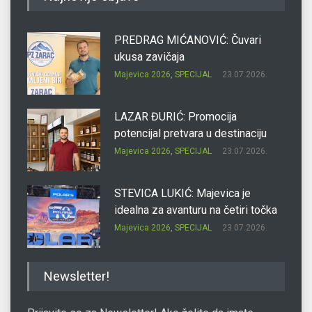
PREDRAG MIĆANOVIĆ: Čuvari
ukusa zavičaja
Majevica 2026
,
SPECIJAL
23.07.2026.
LAZAR ĐURIĆ: Promocija
potencijal pretvara u destinaciju
Majevica 2026
,
SPECIJAL
23.07.2026.
STEVICA LUKIĆ: Majevica je
idealna za avanturu na četiri točka
Majevica 2026
,
SPECIJAL
23.07.2026.
DRAGAN OSTOJIĆ: Moj karakter je
Newsletter!
iskovan na Majevici
Majevica 2026
,
SPECIJAL
23.07.2026.