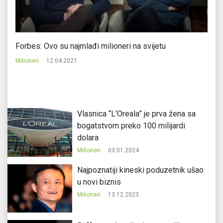
Forbes: Ovo su najmlađi milioneri na svijetu
Ov
53
Milioneri
12.04.2021.
Mi
Vlasnica “L'Oreala” je prva žena sa
bogatstvom preko 100 milijardi
dolara
Milioneri
03.01.2024.
Najpoznatiji kineski poduzetnik ušao
u novi biznis
Milioneri
13.12.2023.