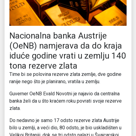
Nacionalna banka Austrije
(OeNB) namjerava da do kraja
iduće godine vrati u zemlju 140
tona rezerve zlata
Time bi se polovina rezerve zlata zemlje, dve godine
ranije nego što je planirano, vratila u zemlju.
Guverner OeNB Evald Novotni je najavio da centralna
banka želi da u što kraćem roku povrati svoje rezerve
zlata.
Do nedavno je samo 17 odsto rezerve zlata Austrije
bilo u zemlji, a veći dio, 80 odsto, je bio uskladišten u
Velikoj Britaniji, dok se tri odsto nalazi u Švajcarskoj.