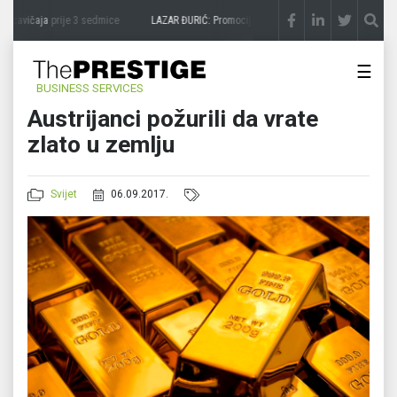
 zavičaja
prije 3 sedmice
LAZAR ĐURIĆ: Promocija potencijal pretvara u destinaciju
☰
BUSINESS SERVICES
Austrijanci požurili da vrate
zlato u zemlju
Svijet
06.09.2017.