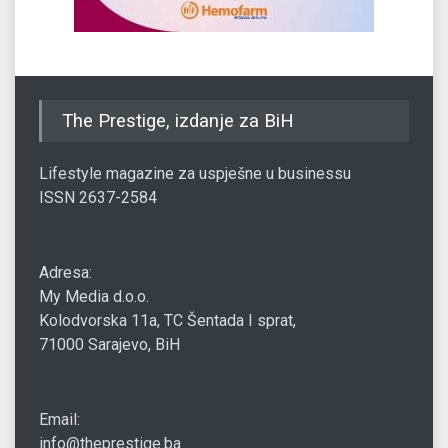
The Prestige, izdanje za BiH
Lifestyle magazine za uspješne u businessu
ISSN 2637-2584
Adresa:
My Media d.o.o.
Kolodvorska 11a, TC Šentada I sprat,
71000 Sarajevo, BiH
Email:
info@theprestige.ba