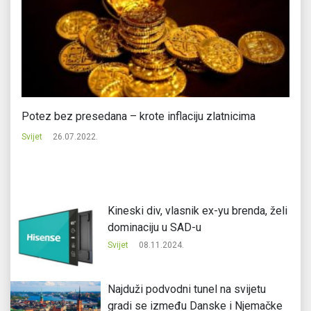
Potez bez presedana – krote inflaciju zlatnicima
Br
Svijet
26.07.2022.
Svi
Kineski div, vlasnik ex-yu brenda, želi
dominaciju u SAD-u
Svijet
08.11.2024.
Najduži podvodni tunel na svijetu
gradi se između Danske i Njemačke