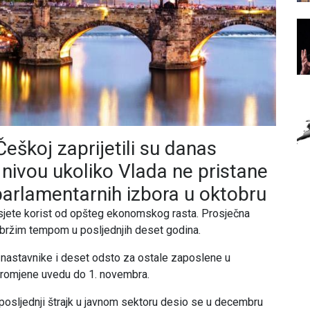
eškoj zaprijetili su danas
nivou ukoliko Vlada ne pristane
parlamentarnih izbora u oktobru
 osjete korist od opšteg ekonomskog rasta. Prosječna
ajbržim tempom u posljednjih deset godina.
 nastavnike i deset odsto za ostale zaposlene u
 promjene uvedu do 1. novembra.
 a posljednji štrajk u javnom sektoru desio se u decembru