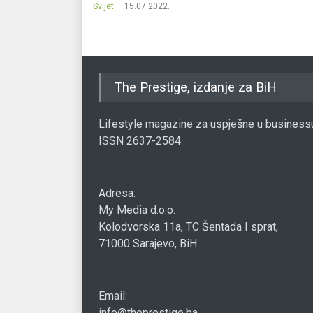
.
Svijet
15.07.2022.
The Prestige, izdanje za BiH
Lifestyle magazine za uspješne u business
ISSN 2637-2584
Adresa:
My Media d.o.o.
Kolodvorska 11a, TC Šentada I sprat,
71000 Sarajevo, BiH
Email:
info@theprestige.ba