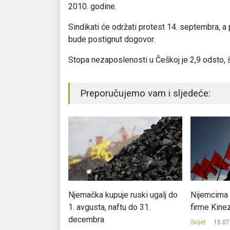
2010. godine.
Sindikati će održati protest 14. septembra, a
bude postignut dogovor.
Stopa nezaposlenosti u Češkoj je 2,9 odsto, š
Preporučujemo vam i sljedeće:
u: Agrokorov dug
Njemačka kupuje ruski ugalj do
Nijemcima 
nog, najveći
1. avgusta, naftu do 31.
firme Kine
banka
decembra
Svijet
15.07