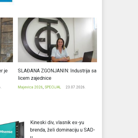
r je
SLAĐANA ZGONJANIN: Industrija sa
NIKOLA GAVRIĆ: L
licem zajednice
regionalni uspje
.
Majevica 2026
,
SPECIJAL
23.07.2026.
Majevica 2026
,
SPEC
Kineski div, vlasnik ex-yu
brenda, želi dominaciju u SAD-
u