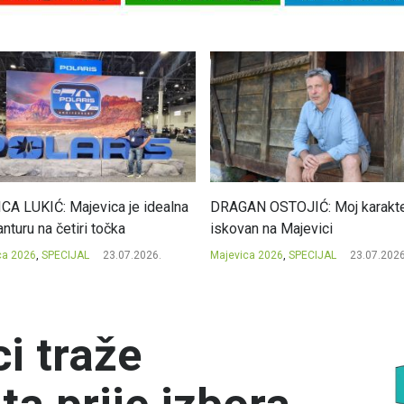
CA LUKIĆ: Majevica je idealna
DRAGAN OSTOJIĆ: Moj karakte
nturu na četiri točka
iskovan na Majevici
ca 2026
,
SPECIJAL
23.07.2026.
Majevica 2026
,
SPECIJAL
23.07.2026
i traže