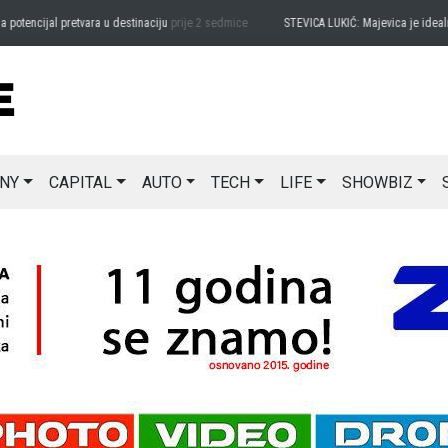
encijal pretvara u destinaciju
prije 2 sedmice
STEVICA LUKIĆ: Majevica je idealna za
NY
CAPITAL
AUTO
TECH
LIFE
SHOWBIZ