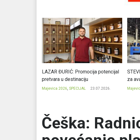
Ć: Čuvari ukusa
LAZAR ĐURIĆ: Promocija potencijal
STEVI
pretvara u destinaciju
za ava
23.07.2026.
Majevica 2026
,
SPECIJAL
23.07.2026.
Majevi
Češka: Radnic