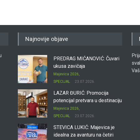
Najnovije objave
u
Pri
PREDRAG MIĆANOVIĆ: Čuvari
sva
ukusa zavičaja
Vaš
Majevica 2026
,
SPECIJAL
23.07.2026.
LAZAR ĐURIĆ: Promocija
potencijal pretvara u destinaciju
Majevica 2026
,
SPECIJAL
23.07.2026.
STEVICA LUKIĆ: Majevica je
idealna za avanturu na četiri