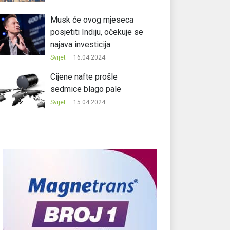
Musk će ovog mjeseca
posjetiti Indiju, očekuje se
najava investicija
Svijet
16.04.2024.
Cijene nafte prošle
sedmice blago pale
Svijet
15.04.2024.