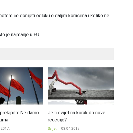
 potom će donijeti odluku o daljim koracima ukoliko ne
to je najmanje u EU.
prekipilo: Ne damo
Je li svijet na korak do nove
Španci
zima
recesije?
za Evr
.2017.
Svijet
03.04.2019.
Svijet