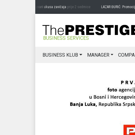
RAG MIĆANOVIĆ: Čuvari ukusa zavičaja
prije 2 sedmice
LAZAR ĐURIĆ: Promocija pot
BUSINESS SERVICES
BUSINESS KLUB
MANAGER
COMPA