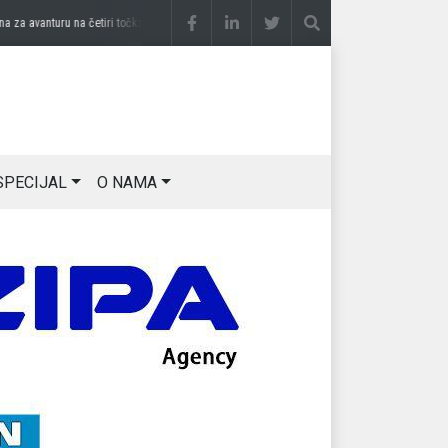
 avanturu na četiri točka
prije 2 sedmice
DRAGAN OSTOJIĆ: Moj karakter je iskovan
SPECIJAL
O NAMA