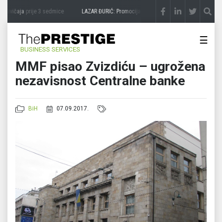
zavičaja
prije 3 sedmice
LAZAR ĐURIĆ: Promocija potencijal pretvara u destinaciju
pr
☰
BUSINESS SERVICES
MMF pisao Zvizdiću – ugrožena
nezavisnost Centralne banke
BiH
07.09.2017.