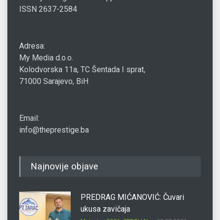
ISSN 2637-2584
Adresa:
My Media d.o.o.
Kolodvorska 11a, TC Šentada I sprat,
71000 Sarajevo, BiH
Email:
info@theprestige.ba
Najnovije objave
PREDRAG MIĆANOVIĆ: Čuvari
ukusa zavičaja