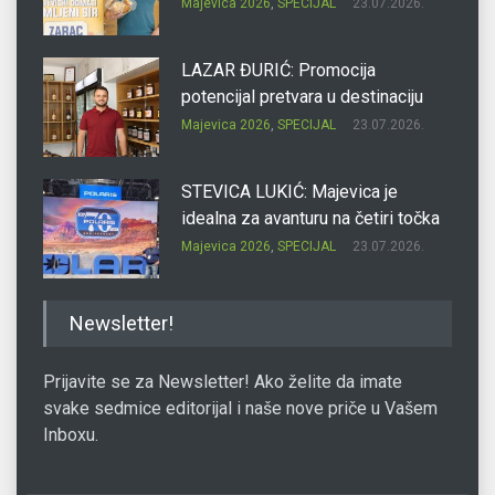
Majevica 2026
,
SPECIJAL
23.07.2026.
LAZAR ĐURIĆ: Promocija
potencijal pretvara u destinaciju
Majevica 2026
,
SPECIJAL
23.07.2026.
STEVICA LUKIĆ: Majevica je
idealna za avanturu na četiri točka
Majevica 2026
,
SPECIJAL
23.07.2026.
DRAGAN OSTOJIĆ: Moj karakter je
Newsletter!
iskovan na Majevici
Majevica 2026
,
SPECIJAL
23.07.2026.
Prijavite se za Newsletter! Ako želite da imate
svake sedmice editorijal i naše nove priče u Vašem
Inboxu.
SLAĐANA ZGONJANIN: Industrija
sa licem zajednice
Majevica 2026
,
SPECIJAL
23.07.2026.