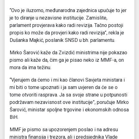
“Ovo je iluzorno, međunarodna zajednica upućuje to jer
je to diranje u nezavisne institucije. Zamislite,
parlament provjerava kako radi revizija. Tačno postoji
propis ko može da provjeri kako radi revizija”, rekla je
Dušanka Majkić, poslanik SNSD u bh. parlamentu.
Mirko Šarović kaže da Zvizdić ministrima nije pokazao
pismo ali kaže da, čim ga je pisao neko iz MMF-a, on
mora da ima težinu.
“Vjerujem da ćemo i mi kao članovi Savjeta ministara i
mi biti o tome upoznati i ja sam uvjeren da će se o
tome otvoriti rasprava. Ja sa svoje strane u potpunosti
podržavam nezavisnost ove institucije”, poručuje Mirko
Šarović, ministar spoljne trgovine i ekonomskih odnosa
BiH.
MMF je pismo sa upozorenjem poslao i na adresu
ministra finansija i trezora, ali i predsjednika Vlade