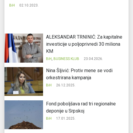
mi
BiH
02.10.2023.
Bi
ALEKSANDAR TRNINIĆ: Za kapitalne
investicije u poljoprivredi 30 miliona
KM
BiH
,
BUSINESS KLUB
23.04.2026.
Nina Šljivić: Protiv mene se vodi
orkestrirana kampanja
BiH
26.12.2025.
Fond poboljšava rad tri regionalne
deponije u Srpskoj
BiH
17.01.2025.