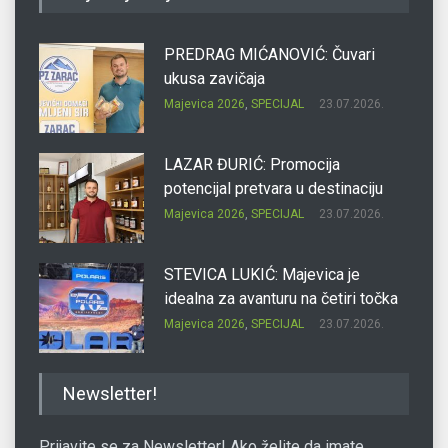
PREDRAG MIĆANOVIĆ: Čuvari
ukusa zavičaja
Majevica 2026
,
SPECIJAL
23.07.2026.
LAZAR ĐURIĆ: Promocija
potencijal pretvara u destinaciju
Majevica 2026
,
SPECIJAL
23.07.2026.
STEVICA LUKIĆ: Majevica je
idealna za avanturu na četiri točka
Majevica 2026
,
SPECIJAL
23.07.2026.
DRAGAN OSTOJIĆ: Moj karakter je
Newsletter!
iskovan na Majevici
Majevica 2026
,
SPECIJAL
23.07.2026.
Prijavite se za Newsletter! Ako želite da imate