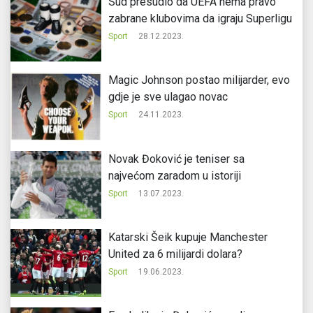
Sud presudio da UEFA nema pravo
zabrane klubovima da igraju Superligu
Sport
28.12.2023.
Magic Johnson postao milijarder, evo
gdje je sve ulagao novac
Sport
24.11.2023.
Novak Đoković je teniser sa
najvećom zaradom u istoriji
Sport
13.07.2023.
Katarski Šeik kupuje Manchester
United za 6 milijardi dolara?
Sport
19.06.2023.