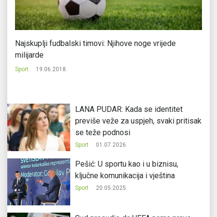
Najskuplji fudbalski timovi: Njihove noge vrijede
Po
milijarde
Sp
Sport
19.06.2018.
LANA PUDAR: Kada se identitet
previše veže za uspjeh, svaki pritisak
se teže podnosi
Sport
01.07.2026.
Pešić: U sportu kao i u biznisu,
ključne komunikacija i vještina
Sport
20.05.2025.