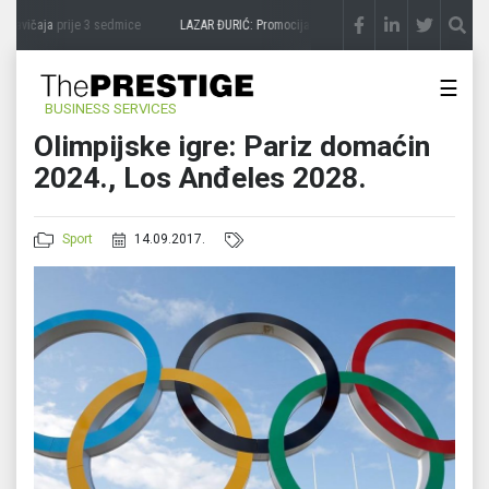
zavičaja
prije 3 sedmice
LAZAR ĐURIĆ: Promocija potencijal pretvara u destinaciju
pr
☰
BUSINESS SERVICES
Olimpijske igre: Pariz domaćin
2024., Los Anđeles 2028.
Sport
14.09.2017.