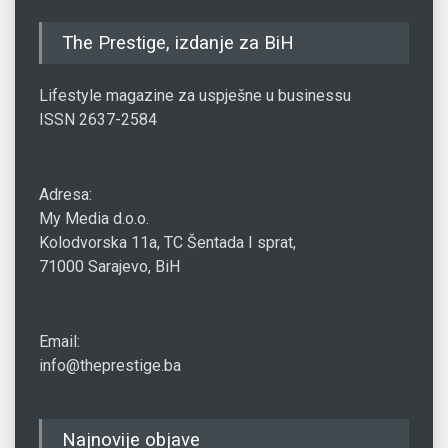
The Prestige, izdanje za BiH
Lifestyle magazine za uspješne u businessu
ISSN 2637-2584
Adresa:
My Media d.o.o.
Kolodvorska 11a, TC Šentada I sprat,
71000 Sarajevo, BiH
Email:
info@theprestige.ba
Najnovije objave