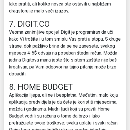
lako pratiti, ali koliko novca ste ostavili u najbližem
dragstoru je malo veći izazov.
7. DIGIT.CO
Veoma zanimljive opcije! Digit je programiran da uči
kako Vi trošite i u tom smislu Vas prati u stopu. S druge
strane, dok pažljivo brine da se ne zanesete, svakog
mjeseca 4-5$ odvaja na poseban štedni račun. Možda
jedina Digitova mana jeste što sistem zaštite nije baš
kreativan, pa Vam odgovor na tajno pitanje može brzo
dosaditi.
8. HOME BUDGET
Aplikacija lijepa, ali ne i besplatna. Međutim, malo koja
aplikacija predvidjela je da ćete je koristiti mjesecima,
možda i godinama. Mudri ljudi koji su pravili Home
Budget vodili su računa o tome da brzo i lako
pretražujete svoje troškove: svaku uplatu i svaki račun.
Osim toga, minimalistički dizajn, uredan interfejs…