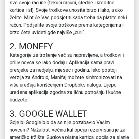
sve svoje račune (tekući računi, štedne i kreditne
kartice i sl). Svoje troškove unosite brzo i lako, a ako
želite, Mint će Vas podsjetiti kada treba da platite neki
račun. Podijelite svoje troškove prema kategorijama i
brzo ćete uvideti gde najviše „curi“.
2. MONEFY
Kategorije za trošenje već su napravljene, a troškovi i
priliv novca se lako dodaju. Aplikacija sama pravi
presjeke za nedjelju, mjesec i godinu. Iako postoji
verzija za Android, Manifaj možete sinhronizovati na
više uređaja korišćenjem Dropboks naloga. Lijepo
uređena aplikacija zgodna za ličnu potrošnju i kućne
budžete.
3. GOOGLE WALLET
Gdje bi Google bio da se nije pozabavio Vašim
novcem? Nažalost, većina kul opcija rezervisana je za
američko tržište: Guglova platna kartica, opcija za slanje