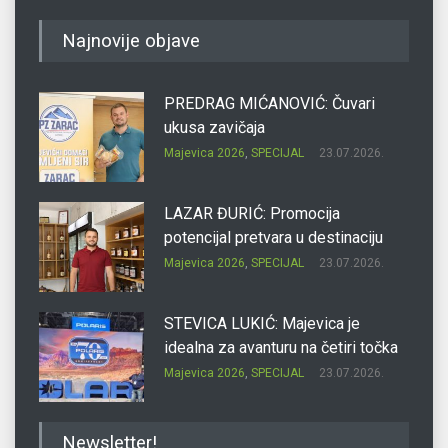
Najnovije objave
PREDRAG MIĆANOVIĆ: Čuvari
ukusa zavičaja
Majevica 2026
,
SPECIJAL
23.07.2026.
LAZAR ĐURIĆ: Promocija
potencijal pretvara u destinaciju
Majevica 2026
,
SPECIJAL
23.07.2026.
STEVICA LUKIĆ: Majevica je
idealna za avanturu na četiri točka
Majevica 2026
,
SPECIJAL
23.07.2026.
DRAGAN OSTOJIĆ: Moj karakter je
Newsletter!