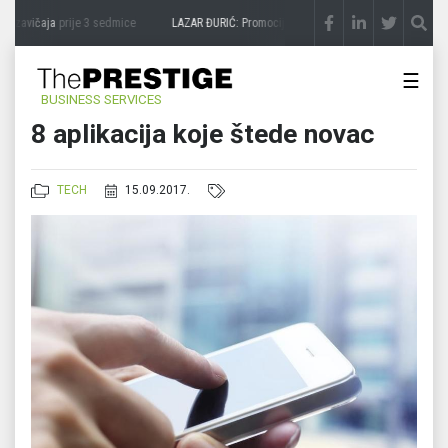
 zavičaja
prije 3 sedmice
LAZAR ĐURIĆ: Promocija potencijal pretvara u destinaciju
p
☰
BUSINESS SERVICES
8 aplikacija koje štede novac
TECH
15.09.2017.