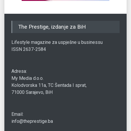
The Prestige, izdanje za BiH
Lifestyle magazine za uspješne u businessu
ISSN 2637-2584
Adresa:
My Media d.o.o.
Kolodvorska 11a, TC Šentada I sprat,
71000 Sarajevo, BiH
Email:
info@theprestige.ba