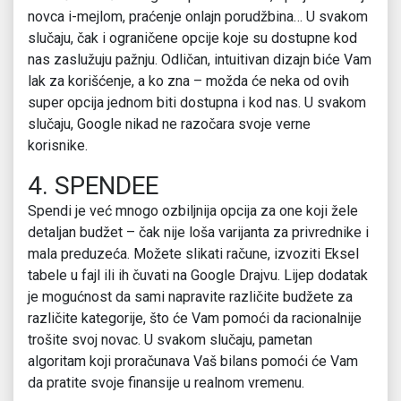
novca i-mejlom, praćenje onlajn porudžbina… U svakom
slučaju, čak i ograničene opcije koje su dostupne kod
nas zaslužuju pažnju. Odličan, intuitivan dizajn biće Vam
lak za korišćenje, a ko zna – možda će neka od ovih
super opcija jednom biti dostupna i kod nas. U svakom
slučaju, Google nikad ne razočara svoje verne
korisnike.
4. SPENDEE
Spendi je već mnogo ozbiljnija opcija za one koji žele
detaljan budžet – čak nije loša varijanta za privrednike i
mala preduzeća. Možete slikati račune, izvoziti Eksel
tabele u fajl ili ih čuvati na Google Drajvu. Lijep dodatak
je mogućnost da sami napravite različite budžete za
različite kategorije, što će Vam pomoći da racionalnije
trošite svoj novac. U svakom slučaju, pametan
algoritam koji proračunava Vaš bilans pomoći će Vam
da pratite svoje finansije u realnom vremenu.