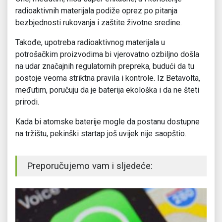
radioaktivnih materijala podiže oprez po pitanja
bezbjednosti rukovanja i zaštite životne sredine.
Takođe, upotreba radioaktivnog materijala u
potrošačkim proizvodima bi vjerovatno ozbiljno došla
na udar značajnih regulatornih prepreka, budući da tu
postoje veoma striktna pravila i kontrole. Iz Betavolta,
međutim, poručuju da je baterija ekološka i da ne šteti
prirodi.
Kada bi atomske baterije mogle da postanu dostupne
na tržištu, pekinški startap još uvijek nije saopštio.
Preporučujemo vam i sljedeće: