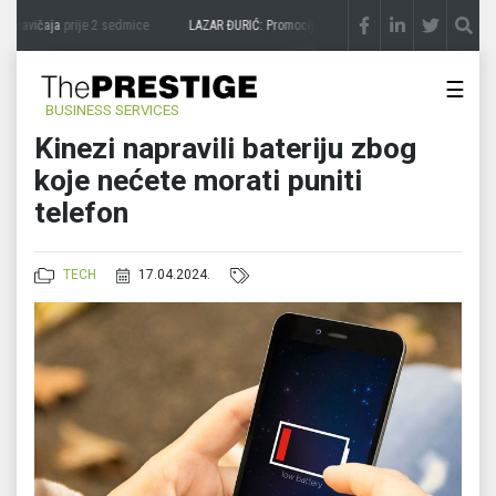
 zavičaja
prije 2 sedmice
LAZAR ĐURIĆ: Promocija potencijal pretvara u destinaciju
p
☰
BUSINESS SERVICES
Kinezi napravili bateriju zbog
koje nećete morati puniti
telefon
TECH
17.04.2024.