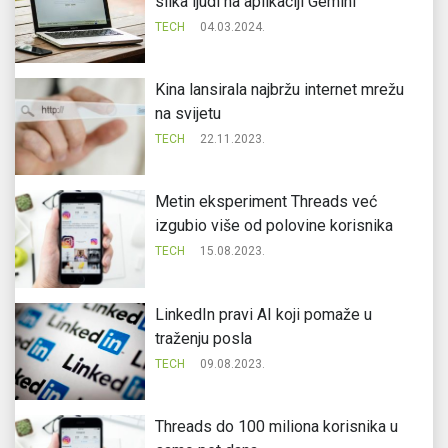
slika ljudi na aplikaciji Gemini
TECH
04.03.2024.
Kina lansirala najbržu internet mrežu
na svijetu
TECH
22.11.2023.
Metin eksperiment Threads već
izgubio više od polovine korisnika
TECH
15.08.2023.
LinkedIn pravi AI koji pomaže u
traženju posla
TECH
09.08.2023.
Threads do 100 miliona korisnika u