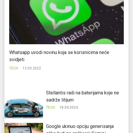
Whatsapp uvodi novinu koja se korisnicima neće
St
svidjeti
TE
TECH
12.03.2022.
Stellantis radi na baterijama koje ne
sadrže litijum
TECH
18.04.2024.
Google ukinuo opciju generisanja