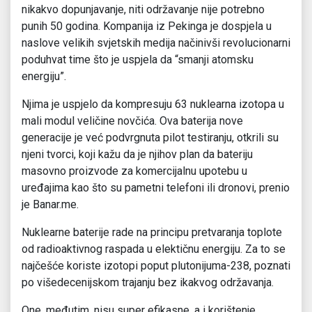
nikakvo dopunjavanje, niti održavanje nije potrebno
punih 50 godina. Kompanija iz Pekinga je dospjela u
naslove velikih svjetskih medija načinivši revolucionarni
poduhvat time što je uspjela da “smanji atomsku
energiju”.
Njima je uspjelo da kompresuju 63 nuklearna izotopa u
mali modul veličine novčića. Ova baterija nove
generacije je već podvrgnuta pilot testiranju, otkrili su
njeni tvorci, koji kažu da je njihov plan da bateriju
masovno proizvode za komercijalnu upotebu u
uređajima kao što su pametni telefoni ili dronovi, prenio
je Banar.me.
Nuklearne baterije rade na principu pretvaranja toplote
od radioaktivnog raspada u elektičnu energiju. Za to se
najčešće koriste izotopi poput plutonijuma-238, poznati
po višedecenijskom trajanju bez ikakvog održavanja.
One, međutim, nisu super efikasne, a i korištenje