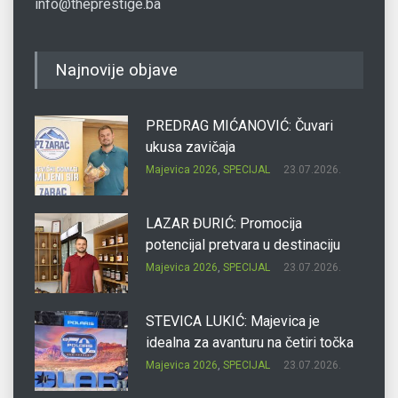
info@theprestige.ba
Najnovije objave
PREDRAG MIĆANOVIĆ: Čuvari
ukusa zavičaja
Majevica 2026
,
SPECIJAL
23.07.2026.
LAZAR ĐURIĆ: Promocija
potencijal pretvara u destinaciju
Majevica 2026
,
SPECIJAL
23.07.2026.
STEVICA LUKIĆ: Majevica je
idealna za avanturu na četiri točka
Majevica 2026
,
SPECIJAL
23.07.2026.