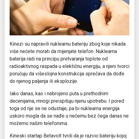
Kinezi su napravili nuklearnu bateriju zbog koje nikada
više nećete morati da mijenjate telefon. Nuklearna
baterija radi na principu pretvaranja toplote od
radioaktivnog raspada u elektičnu energiju, a njeni tvorci
poručuju da višeslojna konstrukcija sprečava da dođe
do njenog paljenja ili eksplozije.
Iako danas, kao i nebrojeno puta u prethodnim
decenijama, mnogi preispituju njenu upotrebu. I pored
toga od nje se ne odustaje, pa bi nuklearna energija
uskoro mogla da se nađe u nečemu bez čega danas ne
možemo našim telefonima.
Kineski startap Betavolt tvrdi da je razvio bateriju kojoj