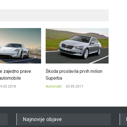
še zajedno prave
Škoda proslavila prvih milion
Volkswa
 automobile
Superba
elektri
9.02.2018.
Automobil
03.05.2017.
Automob
Najnovije objave