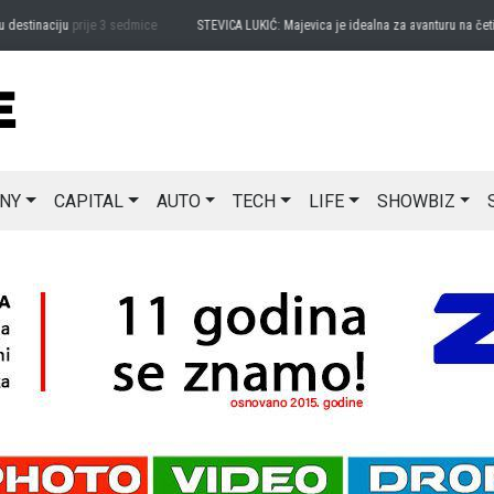
estinaciju
prije 3 sedmice
STEVICA LUKIĆ: Majevica je idealna za avanturu na četiri 
NY
CAPITAL
AUTO
TECH
LIFE
SHOWBIZ