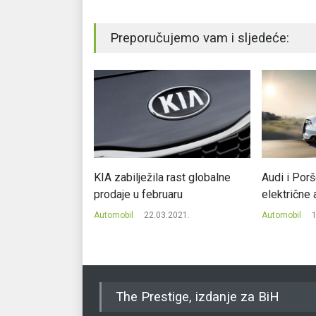
Preporučujemo vam i sljedeće:
bilski novinari
KIA zabilježila rast globalne
Audi i Por
ev C_Two
prodaje u februaru
električne
.2021.
Automobil
22.03.2021.
Automobil
1
The Prestige, izdanje za BiH