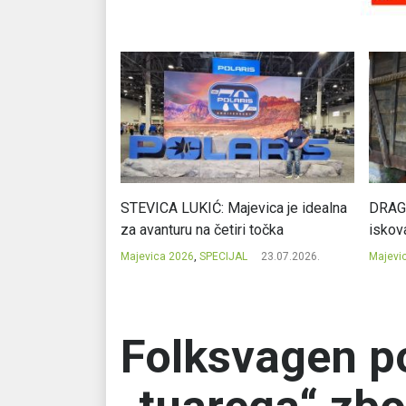
cija potencijal
STEVICA LUKIĆ: Majevica je idealna
DRAGA
ju
za avanturu na četiri točka
iskov
23.07.2026.
Majevica 2026
,
SPECIJAL
23.07.2026.
Majevi
Folksvagen p