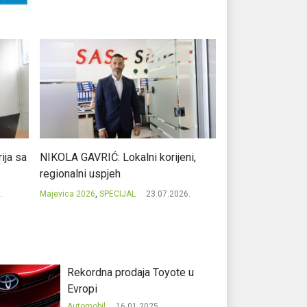
ja sa
NIKOLA GAVRIĆ: Lokalni korijeni,
MILE KOJIĆ: Evro
regionalni uspjeh
potpisom iz Prib
.
Majevica 2026
,
SPECIJAL
23.07.2026.
Majevica 2026
,
SPEC
Rekordna prodaja Toyote u
Evropi
Automobil
16.01.2025.