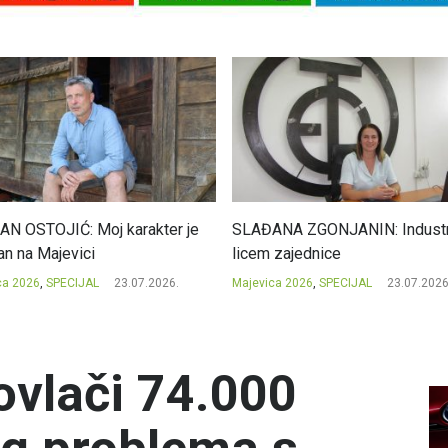
N OSTOJIĆ: Moj karakter je
SLAĐANA ZGONJANIN: Industri
an na Majevici
licem zajednice
ca 2026
,
SPECIJAL
23.07.2026.
Majevica 2026
,
SPECIJAL
23.07.2026
ovlači 74.000