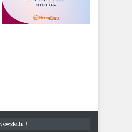
gen priprema najjeftiniji
Žetva prestižnih nagrada za
čni automobil
novi Megan i crossover Kadjar
il
20.03.2020.
Automobil
11.11.2016.
Newsletter!