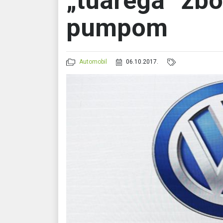
„tuarega“ zb
pumpom
Automobil
06.10.2017.