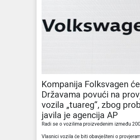
Kompanija Folksvagen će
Državama povući na provј
vozila „tuareg“, zbog pr
javila je agencija AP
Radi se o vozilima proizvedenim između 2004
Vlasnici vozila će biti obavјešteni o provјer