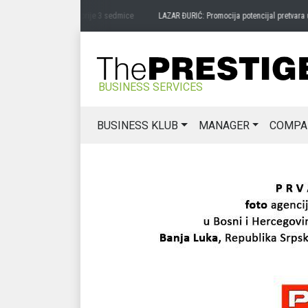
vari ukusa zavičaja
prije 3 sedmice
LAZAR ĐURIĆ: Promocija potencijal pretvara u d
BUSINESS SERVICES
BUSINESS KLUB
MANAGER
COMPA