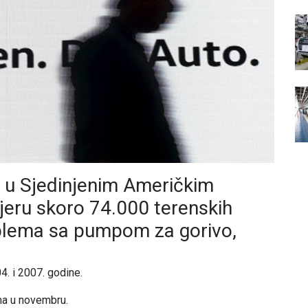
 u Sjedinjenim Američkim
eru skoro 74.000 terenskih
oblema sa pumpom za gorivo,
. i 2007. godine.
ama u novembru.