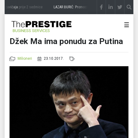
a zavičaja
prije 2 sedmice
LAZAR ĐURIĆ: Promocija potencijal pretvara u destinaciju
☰
BUSINESS SERVICES
Džek Ma ima ponudu za Putina
Milioneri
23.10.2017.