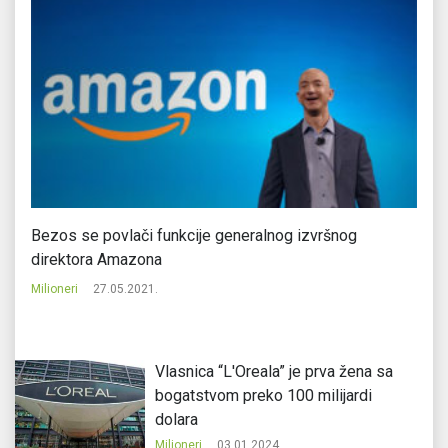
Bezos se povlači funkcije generalnog izvršnog
Tr
direktora Amazona
mi
Milioneri
27.05.2021.
Mi
Vlasnica “L'Oreala” je prva žena sa
bogatstvom preko 100 milijardi
dolara
Milioneri
03.01.2024.