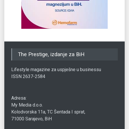
The Prestige, izdanje za BiH
Lifestyle magazine za uspješne u businessu
ISSN 2637-2584
Adresa:
My Media d.o.o.
Kolodvorska 11a, TC Šentada I sprat,
71000 Sarajevo, BiH