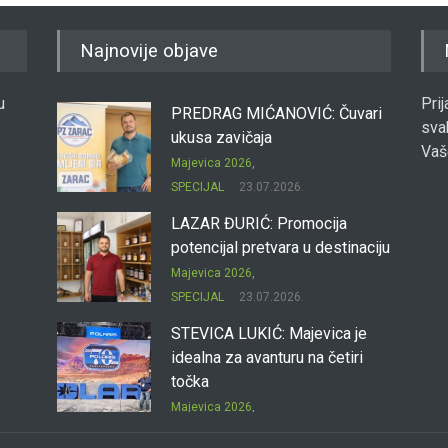
Najnovije objave
u
Pri
PREDRAG MIĆANOVIĆ: Čuvari
sva
ukusa zavičaja
Vaš
Majevica 2026
,
SPECIJAL
23.07.2026.
LAZAR ĐURIĆ: Promocija
potencijal pretvara u destinaciju
Majevica 2026
,
SPECIJAL
23.07.2026.
STEVICA LUKIĆ: Majevica je
idealna za avanturu na četiri
točka
Majevica 2026
,
SPECIJAL
23.07.2026.
DRAGAN OSTOJIĆ: Moj