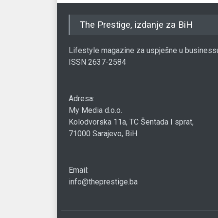
The Prestige, izdanje za BiH
Lifestyle magazine za uspješne u business
ISSN 2637-2584
Adresa:
My Media d.o.o.
Kolodvorska 11a, TC Šentada I sprat,
71000 Sarajevo, BiH
Email:
info@theprestige.ba