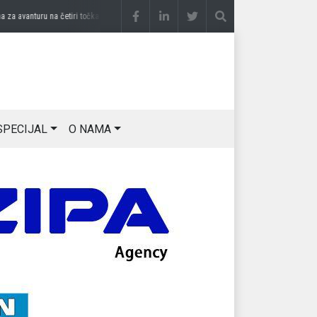
avanturu na četiri točka
prije 3 sedmice
DRAGAN OSTOJIĆ: Moj karakter je iskovan 
SPECIJAL
O NAMA