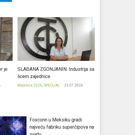
r je
SLAĐANA ZGONJANIN: Industrija sa
NIKOLA GAVRIĆ: L
licem zajednice
regionalni uspje
.
Majevica 2026
,
SPECIJAL
23.07.2026.
Majevica 2026
,
SPEC
Foxconn u Meksiku gradi
najveću fabriku superčipova na
svetu