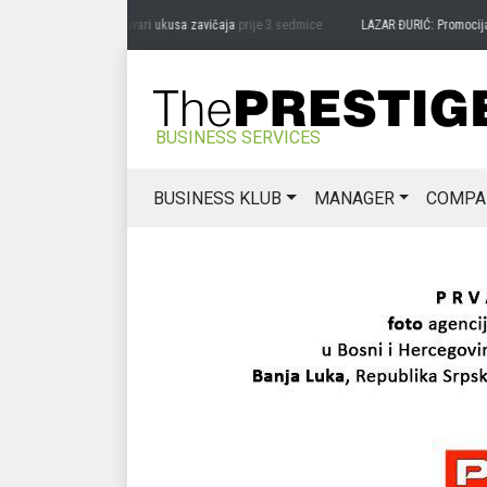
RAG MIĆANOVIĆ: Čuvari ukusa zavičaja
prije 3 sedmice
LAZAR ĐURIĆ: Promocija pote
BUSINESS SERVICES
BUSINESS KLUB
MANAGER
COMPA