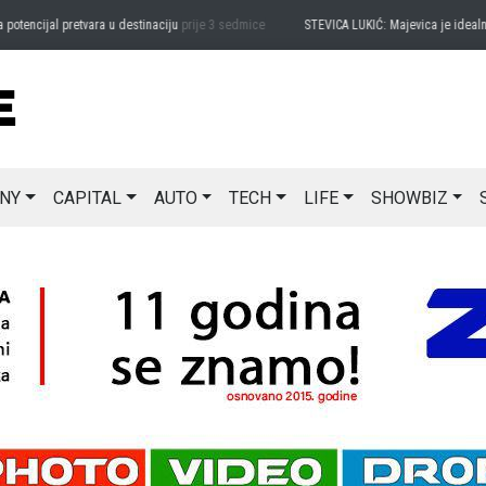
ncijal pretvara u destinaciju
prije 3 sedmice
STEVICA LUKIĆ: Majevica je idealna za 
NY
CAPITAL
AUTO
TECH
LIFE
SHOWBIZ