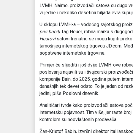
LVMH. Naime, proizvođači satova su dugo vrem
vrijedne i nekoliko desetina hiljada evra kupuj
U sklopu LVMH-a – vodećeg svjetskog proizv
prvi baciti
Tag Heuer, robna marka s dugogodi
Heurovi
satovi trenutno se mogu kupiti preko 
tamošnjeg internetskog trgovca JD.com. Međ
sopstvene internetske trgovine.
Primjer će slijediti i još dvije LVMH-ove rob
poslovanja najavili su i švajcarski proizvođač
kompanije Bain, do 2025. godine putem intern
današnjih tek devet odsto. To je jedan od razl
jedini, piše Poslovni dnevnik.
Analitičari tvrde kako proizvođači satova počin
internetsku pojavnost. Tim više, jer raste broj
kontrolom su neovlaštenih prodavača.
Žan-Kristof Babin, izvršni direktor italijanskog