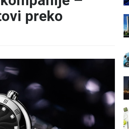
 kompanije –
tovi preko