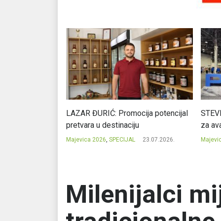
Ć: Čuvari ukusa
LAZAR ĐURIĆ: Promocija potencijal
STEVI
pretvara u destinaciju
za ava
23.07.2026.
Majevica 2026
,
SPECIJAL
23.07.2026.
Majevi
Milenijalci mi