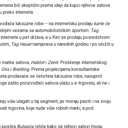
ena bili skeptični prema ideji da kupci njihove satove
u preko interneta.
ođača luksuzne robe – na internetsku prodaju
karte će
šnjim vezama sa automobilističkim sportom.
Tag
interneta u pet država, a u Kini se prodaju posredstvom
utim,
Tag Heuer
namjerava u narednih godinu i po uložiti u
ne marke satova,
Hablot
i
Zenit
. Proširenje internetskog
i
Oris
i
Breitling
. Prema projekcijama konsultantske
eta prodavaće se četvrtina luksuzne robe, nasuprot
oga zašto proizvođači satova ulažu u e-trgovinu, ali ne i
ju više ulagati u taj segment, jer moraju paziti i na svoju
 veb trgovina, koje nude više robnih marki, a pod
 juvelira
Bulgaria
ističe kako se njihovi satovi mogu