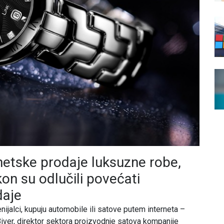
netske prodaje luksuzne robe,
on su odlučili povećati
daje
nijalci, kupuju automobile ili satove putem interneta –
iver, direktor sektora proizvodnje satova kompanije