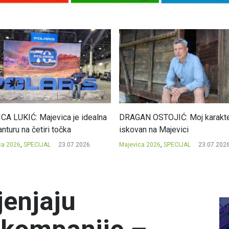
CA LUKIĆ: Majevica je idealna
DRAGAN OSTOJIĆ: Moj karakte
nturu na četiri točka
iskovan na Majevici
ca 2026
,
SPECIJAL
23.07.2026.
Majevica 2026
,
SPECIJAL
23.07.2026
jenjaju