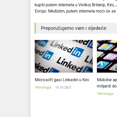
kupiti putem interneta u Velikoj Britaniji, Kini
Evropi. Međutim, putem interneta moći će se k
Preporučujemo vam i sljedeće:
i problem na
Microsoft gasi Linkedin u Kini
Mobilne apl
elu “737 max”
milijardi d
Tehnologija
15.10.2021.
2.2020.
Tehnologija