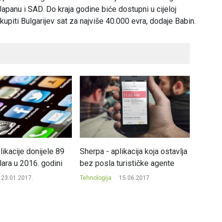
, Japanu i SAD. Do kraja godine biće dostupni u cijeloj
upiti Bulgarijev sat za najviše 40.000 evra, dodaje Babin.
ikacije donijele 89
Sherpa - aplikacija koja ostavlja
IBM i 
olara u 2016. godini
bez posla turističke agente
oko ur
23.01.2017.
Tehnologija
15.06.2017.
Tehnolog