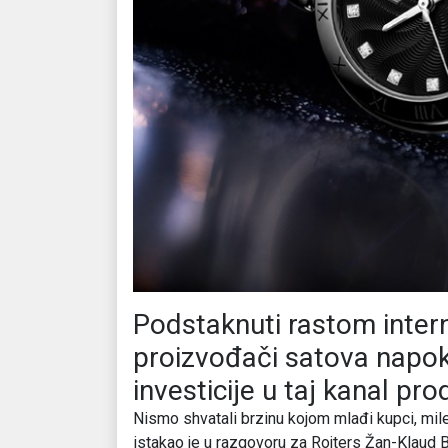
Podstaknuti rastom inter
proizvođači satova napok
investicije u taj kanal pro
Nismo shvatali brzinu kojom mlađi kupci, mile
istakao je u razgovoru za Rojters Žan-Klaud B