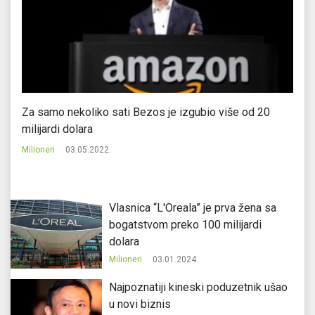
Za samo nekoliko sati Bezos je izgubio više od 20
Be
milijardi dolara
Mi
Milioneri
03.05.2022.
Vlasnica “L'Oreala” je prva žena sa
bogatstvom preko 100 milijardi
dolara
Milioneri
03.01.2024.
Najpoznatiji kineski poduzetnik ušao
u novi biznis