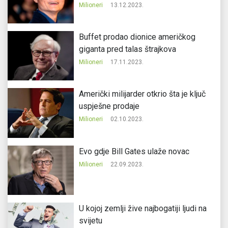
Milioneri
13.12.2023.
Buffet prodao dionice američkog
giganta pred talas štrajkova
Milioneri
17.11.2023.
Američki milijarder otkrio šta je ključ
uspješne prodaje
Milioneri
02.10.2023.
Evo gdje Bill Gates ulaže novac
Milioneri
22.09.2023.
U kojoj zemlji žive najbogatiji ljudi na
svijetu