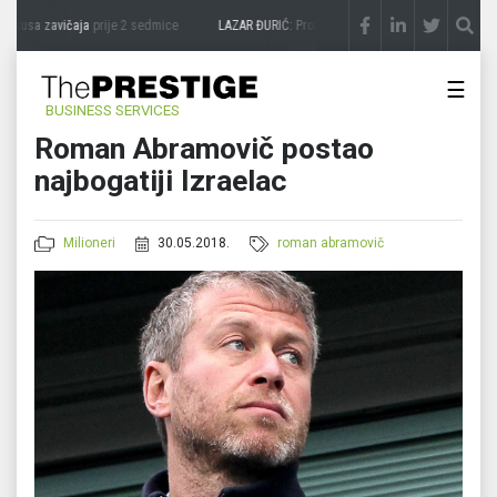
ukusa zavičaja
prije 2 sedmice
LAZAR ĐURIĆ: Promocija potencijal pretvara u destin
☰
BUSINESS SERVICES
Roman Abramovič postao
najbogatiji Izraelac
Milioneri
30.05.2018.
roman abramovič