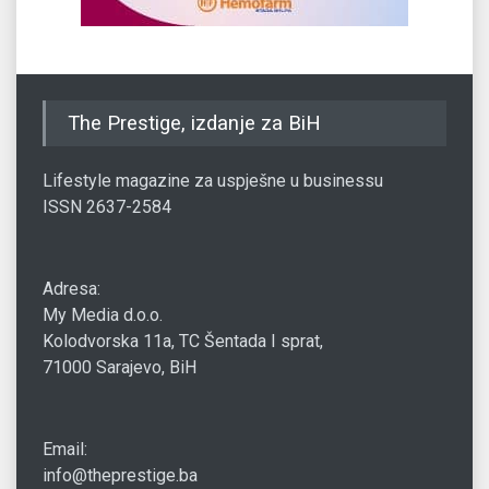
The Prestige, izdanje za BiH
Lifestyle magazine za uspješne u businessu
ISSN 2637-2584
Adresa:
My Media d.o.o.
Kolodvorska 11a, TC Šentada I sprat,
71000 Sarajevo, BiH
Email:
info@theprestige.ba