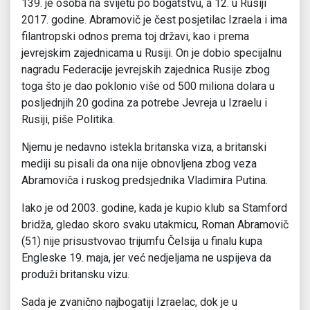
139. je osoba na svijetu po bogatstvu, a 12. u Rusiji
2017. godine. Abramovič je čest posjetilac Izraela i ima
filantropski odnos prema toj državi, kao i prema
jevrejskim zajednicama u Rusiji. On je dobio specijalnu
nagradu Federacije jevrejskih zajednica Rusije zbog
toga što je dao poklonio više od 500 miliona dolara u
posljednjih 20 godina za potrebe Jevreja u Izraelu i
Rusiji, piše Politika.
Njemu je nedavno istekla britanska viza, a britanski
mediji su pisali da ona nije obnovljena zbog veza
Abramoviča i ruskog predsjednika Vladimira Putina.
Iako je od 2003. godine, kada je kupio klub sa Stamford
bridža, gledao skoro svaku utakmicu, Roman Abramovič
(51) nije prisustvovao trijumfu Čelsija u finalu kupa
Engleske 19. maja, jer već nedjeljama ne uspijeva da
produži britansku vizu.
Sada je zvanično najbogatiji Izraelac, dok je u