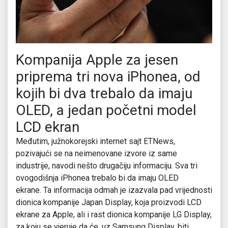
Kompanija Apple za jesen
priprema tri nova iPhonea, od
kojih bi dva trebalo da imaju
OLED, a jedan početni model
LCD ekran
Međutim, južnokorejski internet sajt ETNews,
pozivajući se na neimenovane izvore iz same
industrije, navodi nešto drugačiju informaciju. Sva tri
ovogodišnja iPhonea trebalo bi da imaju OLED
ekrane. Ta informacija odmah je izazvala pad vrijednosti
dionica kompanije Japan Display, koja proizvodi LCD
ekrane za Apple, ali i rast dionica kompanije LG Display,
za koju se vjeruje da će, uz Samsung Display, biti