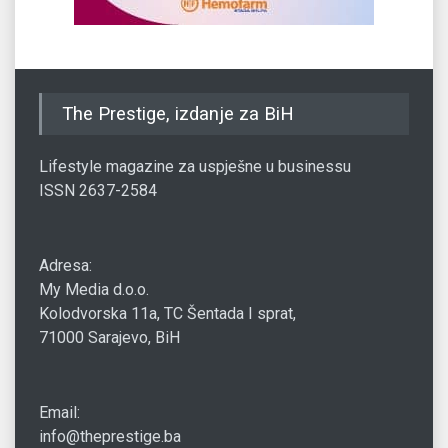
The Prestige, izdanje za BiH
Lifestyle magazine za uspješne u businessu
ISSN 2637-2584
Adresa:
My Media d.o.o.
Kolodvorska 11a, TC Šentada I sprat,
71000 Sarajevo, BiH
Email:
info@theprestige.ba