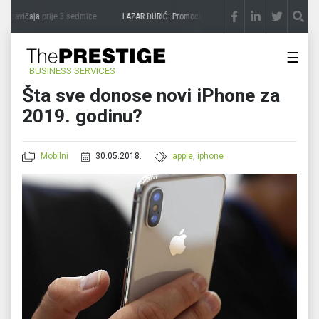
 zavičaja
prije 3 sedmice
LAZAR ĐURIĆ: Promocija potencijal pretvara u destinaciju
☰
BUSINESS SERVICES
Šta sve donose novi iPhone za
2019. godinu?
Mobilni
30.05.2018.
apple
,
iphone