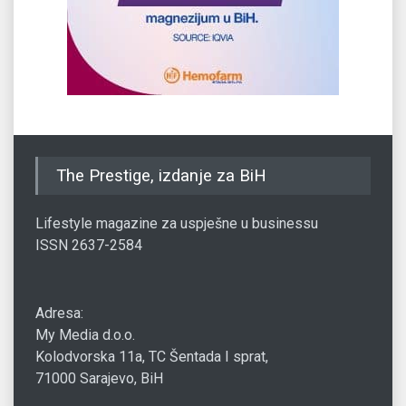
The Prestige, izdanje za BiH
Lifestyle magazine za uspješne u businessu
ISSN 2637-2584
Adresa:
My Media d.o.o.
Kolodvorska 11a, TC Šentada I sprat,
71000 Sarajevo, BiH