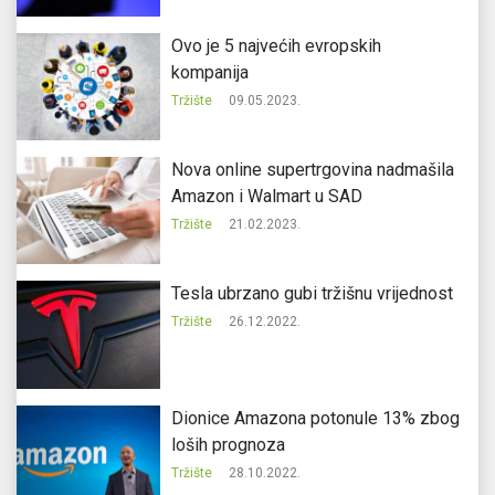
Ovo je 5 najvećih evropskih
kompanija
Tržište
09.05.2023.
Nova online supertrgovina nadmašila
Amazon i Walmart u SAD
Tržište
21.02.2023.
Tesla ubrzano gubi tržišnu vrijednost
Tržište
26.12.2022.
Dionice Amazona potonule 13% zbog
loših prognoza
Tržište
28.10.2022.