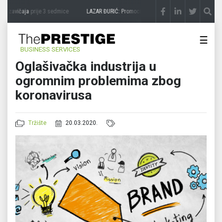
a zavičaja
prije 3 sedmice
LAZAR ĐURIĆ: Promocija potencijal pretvara u destinaciju
☰
BUSINESS SERVICES
Oglašivačka industrija u
ogromnim problemima zbog
koronavirusa
Tržište
20.03.2020.