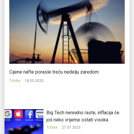
Cijene nafte porasle treću nedelju zaredom
Po
na
Tržište
18.05.2020.
Tr
Big Tech nerealno raste, inflacija će
još neko vrijeme ostati visoka
Tržište
27.07.2023.