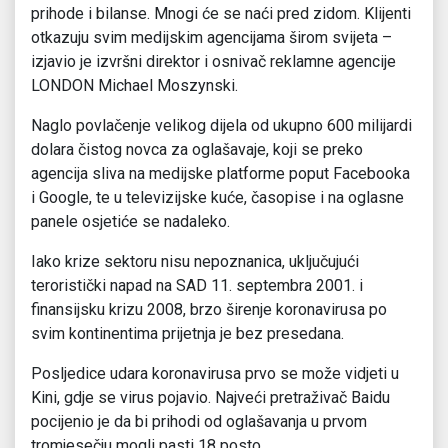
prihode i bilanse. Mnogi će se naći pred zidom. Klijenti
otkazuju svim medijskim agencijama širom svijeta –
izjavio je izvršni direktor i osnivač reklamne agencije
LONDON Michael Moszynski.
Naglo povlačenje velikog dijela od ukupno 600 milijardi
dolara čistog novca za oglašavaje, koji se preko
agencija sliva na medijske platforme poput Facebooka
i Google, te u televizijske kuće, časopise i na oglasne
panele osjetiće se nadaleko.
Iako krize sektoru nisu nepoznanica, uključujući
teroristički napad na SAD 11. septembra 2001. i
finansijsku krizu 2008, brzo širenje koronavirusa po
svim kontinentima prijetnja je bez presedana.
Posljedice udara koronavirusa prvo se može vidjeti u
Kini, gdje se virus pojavio. Najveći pretraživač Baidu
pocijenio je da bi prihodi od oglašavanja u prvom
tromjesečju mogli pasti 18 posto.