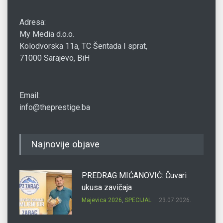
Adresa:
My Media d.o.o.
Kolodvorska 11a, TC Šentada I sprat,
71000 Sarajevo, BiH
Email:
info@theprestige.ba
Najnovije objave
PREDRAG MIĆANOVIĆ: Čuvari
ukusa zavičaja
Majevica 2026
,
SPECIJAL
23.07.2026.