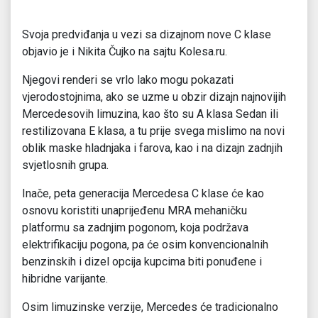
Svoja predviđanja u vezi sa dizajnom nove C klase
objavio je i Nikita Čujko na sajtu Kolesa.ru.
Njegovi renderi se vrlo lako mogu pokazati
vjerodostojnima, ako se uzme u obzir dizajn najnovijih
Mercedesovih limuzina, kao što su A klasa Sedan ili
restilizovana E klasa, a tu prije svega mislimo na novi
oblik maske hladnjaka i farova, kao i na dizajn zadnjih
svjetlosnih grupa.
Inače, peta generacija Mercedesa C klase će kao
osnovu koristiti unaprijeđenu MRA mehaničku
platformu sa zadnjim pogonom, koja podržava
elektrifikaciju pogona, pa će osim konvencionalnih
benzinskih i dizel opcija kupcima biti ponuđene i
hibridne varijante.
Osim limuzinske verzije, Mercedes će tradicionalno