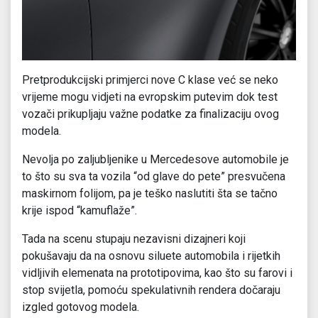
Pretprodukcijski primjerci nove C klase već se neko
vrijeme mogu vidjeti na evropskim putevim dok test
vozači prikupljaju važne podatke za finalizaciju ovog
modela.
Nevolja po zaljubljenike u Mercedesove automobile je
to što su sva ta vozila “od glave do pete” presvučena
maskirnom folijom, pa je teško naslutiti šta se tačno
krije ispod “kamuflaže”.
Tada na scenu stupaju nezavisni dizajneri koji
pokušavaju da na osnovu siluete automobila i rijetkih
vidljivih elemenata na prototipovima, kao što su farovi i
stop svijetla, pomoću spekulativnih rendera dočaraju
izgled gotovog modela.