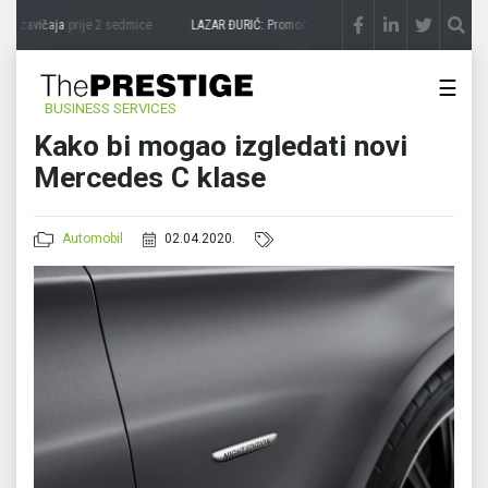
a zavičaja
prije 2 sedmice
LAZAR ĐURIĆ: Promocija potencijal pretvara u destinacij
☰
BUSINESS SERVICES
Kako bi mogao izgledati novi
Mercedes C klase
Automobil
02.04.2020.