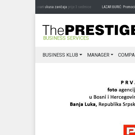
DRAG MIĆANOVIĆ: Čuvari ukusa zavičaja
prije 3 sedmice
LAZAR ĐURIĆ: Promocija pot
BUSINESS SERVICES
BUSINESS KLUB
MANAGER
COMPA