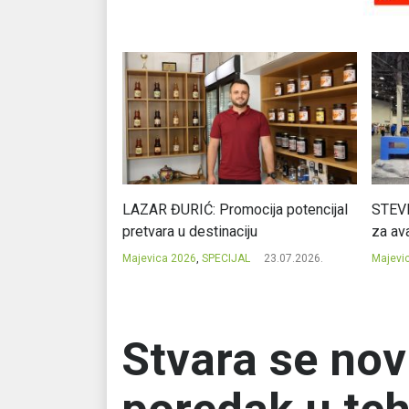
Ć: Čuvari ukusa
LAZAR ĐURIĆ: Promocija potencijal
STEVI
pretvara u destinaciju
za ava
23.07.2026.
Majevica 2026
,
SPECIJAL
23.07.2026.
Majevi
Stvara se novi