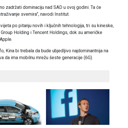
rno zadržati dominaciju nad SAD u ovoj godini. Ta će
straživanje svemira”, navodi Institut.
jeta po pitanju novih i ključnih tehnologija, tri su kineske,
ba Group Holding i Tencent Holdings, dok su američke
Apple.
o, Kina bi trebala da bude ubjedljivo najdominantnija na
prva da ima mobilnu mrežu šeste generacije (6G).