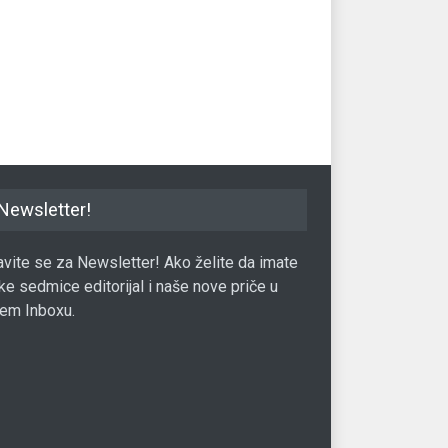
ije prijetnja Sjeverna
Ovo su najbolje aplikacije za
Gdj
 već vještačka
zaradu
naj
encija
TECH
12.03.2022.
TE
06.09.2017.
Newsletter!
javite se za Newsletter! Ako želite da imate
ke sedmice editorijal i naše nove priče u
em Inboxu.