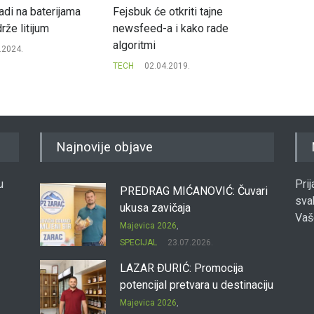
radi na baterijama
Fejsbuk će otkriti tajne
Mask: N
rže litijum
newsfeed-a i kako rade
Koreja
algoritmi
intelig
.2024.
TECH
02.04.2019.
TECH
Najnovije objave
u
Pri
PREDRAG MIĆANOVIĆ: Čuvari
sva
ukusa zavičaja
Vaš
Majevica 2026
,
SPECIJAL
23.07.2026.
LAZAR ĐURIĆ: Promocija
potencijal pretvara u destinaciju
Majevica 2026
,