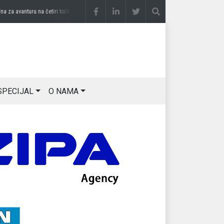
a avanturu na četiri točka
prije 3 sedmice
DRAGAN OSTOJIĆ: Moj karakter je iskovan
SPECIJAL
O NAMA