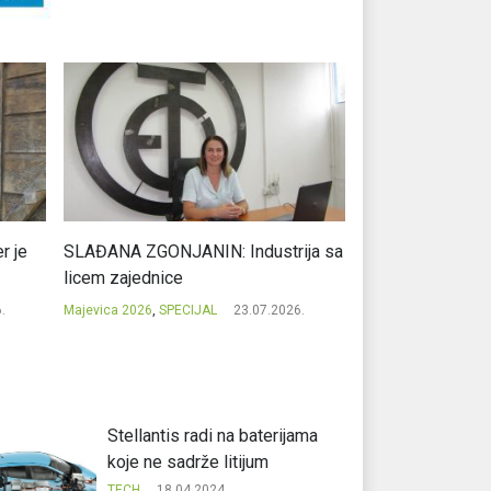
r je
SLAĐANA ZGONJANIN: Industrija sa
NIKOLA GAVRIĆ: L
licem zajednice
regionalni uspje
.
Majevica 2026
,
SPECIJAL
23.07.2026.
Majevica 2026
,
SPEC
Stellantis radi na baterijama
koje ne sadrže litijum
TECH
18.04.2024.