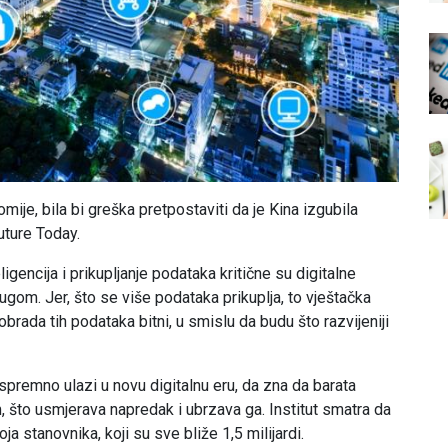
ije, bila bi greška pretpostaviti da je Kina izgubila
Future Today.
ligencija i prikupljanje podataka kritične su digitalne
ugom. Jer, što se više podataka prikuplja, to vještačka
 obrada tih podataka bitni, u smislu da budu što razvijeniji
premno ulazi u novu digitalnu eru, da zna da barata
, što usmjerava napredak i ubrzava ga. Institut smatra da
a stanovnika, koji su sve bliže 1,5 milijardi.