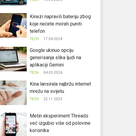
Kinezi napravili bateriju zbog
koje nećete morati puniti
telefon
TECH
17.04.2024.
Google ukinuo opciju
generisanja slika ljudi na
aplikaciji Gemini
TECH
04.03.2024.
Kina lansirala najbržu internet
mrežu na svijetu
TECH
22.11.2023.
Metin eksperiment Threads
već izgubio više od polovine
korisnika