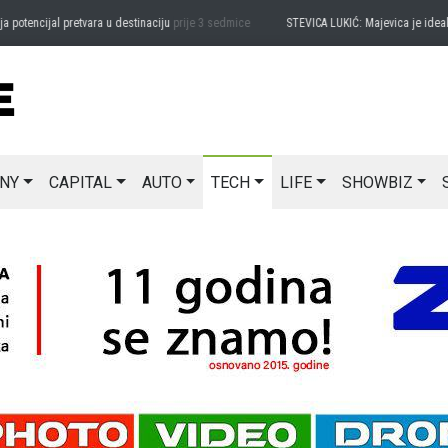
encijal pretvara u destinaciju
prije 3 sedmice
STEVICA LUKIĆ: Majevica je idealna z
NY
CAPITAL
AUTO
TECH
LIFE
SHOWBIZ