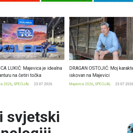
CA LUKIĆ: Majevica je idealna
DRAGAN OSTOJIĆ: Moj karakte
nturu na četiri točka
iskovan na Majevici
ca 2026
,
SPECIJAL
23.07.2026.
Majevica 2026
,
SPECIJAL
23.07.2026
 svjetski