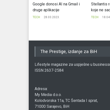
 jednu aplikaciju
Google donosi AI na Gmail i
Stellantis 
li za Android
druge aplikacije
koje ne sad
.
TECH
28.03.2023.
TECH
18.04
The Prestige, izdanje za BiH
Lifestyle magazine za uspješne u business
ISSN 2637-2584
Adresa:
My Media d.o.o.
Kolodvorska 11a, TC Šentada I sprat,
71000 Sarajevo, BiH