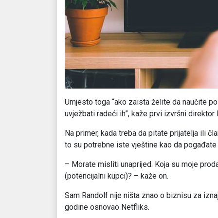
Umjesto toga “ako zaista želite da naučite pos
uvježbati radeći ih”, kaže prvi izvršni direktor 
Na primer, kada treba da pitate prijatelja ili 
to su potrebne iste vještine kao da pogađate 
– Morate misliti unaprijed. Koja su moje proda
(potencijalni kupci)? – kaže on.
Sam Randolf nije ništa znao o biznisu za iznajm
godine osnovao Netfliks.