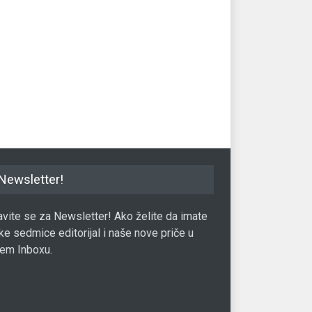
iv poslovni savjet
Osnivač brenda Najki: Osnovao
JP
vača Airbnba
sam kompaniju a da o tome
Di
nisam znao ništa
poz
3.09.2021.
Lider
01.09.2017.
Lid
Newsletter!
javite se za Newsletter! Ako želite da imate
ke sedmice editorijal i naše nove priče u
em Inboxu.