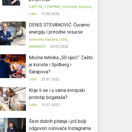
CAPITAL
,
COMPANY
,
Interview
,
Karijere
,
Lider
12.05.2026.
DENIS STEVANOVIĆ: Čuvamo
energiju i prirodne resurse
Interview
,
Karijere
,
Lider
,
MANAGER
23.03.2026.
Moćna tehnika „50 riječi“: Zašto
je koriste i Spilberg i
Šarapova?
Lider
25.07.2022.
Krije li se i u vama evropski
prototip bogataša?
Lider
15.07.2022.
Šest dobrih pitanja i još bolji
odgovori osnivača Instagrama