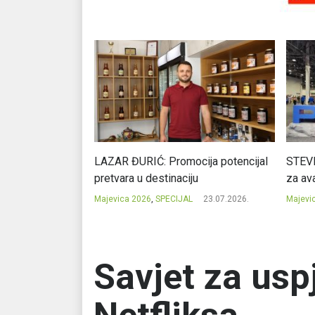
Ć: Čuvari ukusa
LAZAR ĐURIĆ: Promocija potencijal
STEVI
pretvara u destinaciju
za ava
23.07.2026.
Majevica 2026
,
SPECIJAL
23.07.2026.
Majevi
Savjet za usp