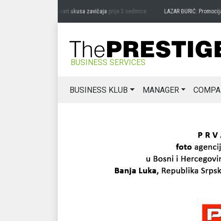
DRAG MIĆANOVIĆ: Čuvari ukusa zavičaja
prije 3 sedmice
LAZAR ĐURIĆ: Promocija pot
BUSINESS SERVICES
BUSINESS KLUB
MANAGER
COMPA