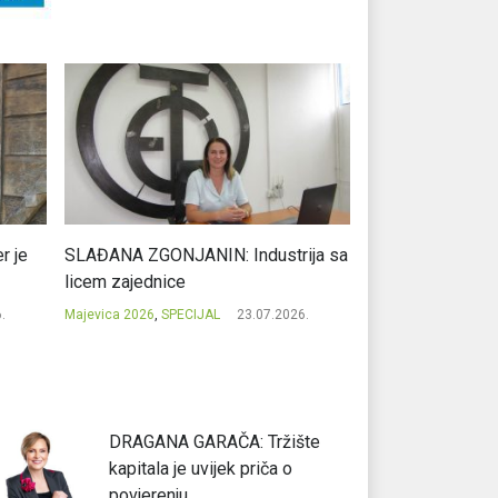
r je
SLAĐANA ZGONJANIN: Industrija sa
NIKOLA GAVRIĆ: L
licem zajednice
regionalni uspje
.
Majevica 2026
,
SPECIJAL
23.07.2026.
Majevica 2026
,
SPEC
DRAGANA GARAČA: Tržište
kapitala je uvijek priča o
povjerenju