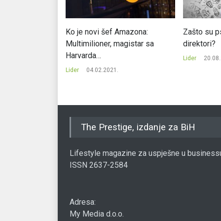
 karakterišu
Ko je novi šef Amazona:
Zašto su ps
Multimilioner, magistar sa
direktori?
Harvarda…
.
Lider
20.08
Lider
04.02.2021.
The Prestige, izdanje za BiH
Lifestyle magazine za uspješne u business
ISSN 2637-2584
Adresa:
My Media d.o.o.