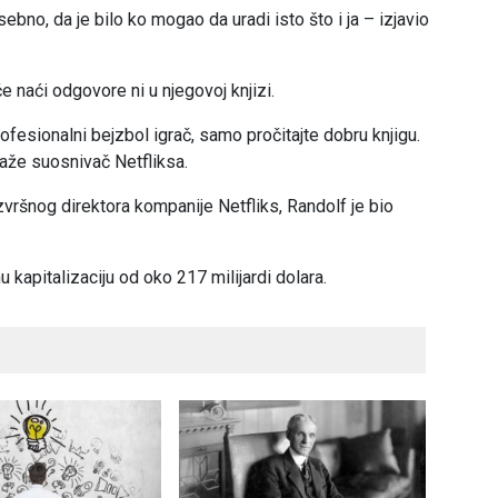
ebno, da je bilo ko mogao da uradi isto što i ja – izjavio
 naći odgovore ni u njegovoj knjizi.
ofesionalni bejzbol igrač, samo pročitajte dobru knjigu.
kaže suosnivač Netfliksa.
zvršnog direktora kompanije Netfliks, Randolf je bio
 kapitalizaciju od oko 217 milijardi dolara.