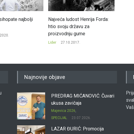
ihopate najbolji
Najveća ludost Henrija Forda:
Zanimlj
htio svoju državu za
suosni
proizvodnju gume
.2020.
Lider
0
Lider
27.10.2017.
Najnovije objave
u
Pri
PREDRAG MIĆANOVIĆ: Čuvari
sva
ukusa zavičaja
Vaš
Majevica 2026
,
SPECIJAL
23.07.2026.
LAZAR ĐURIĆ: Promocija