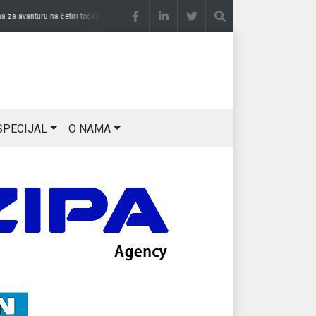
a avanturu na četiri točka
prije 3 sedmice
DRAGAN OSTOJIĆ: Moj karakter je iskovan
SPECIJAL
O NAMA