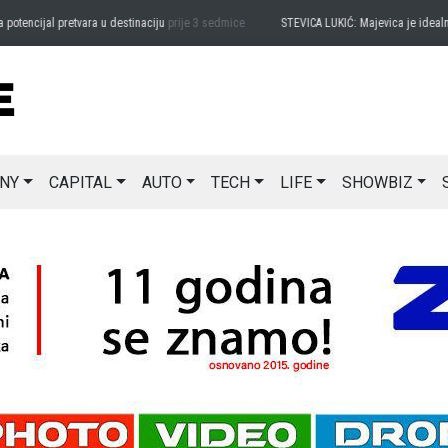
encijal pretvara u destinaciju
prije 3 sedmice
STEVICA LUKIĆ: Majevica je idealna z
NY
CAPITAL
AUTO
TECH
LIFE
SHOWBIZ